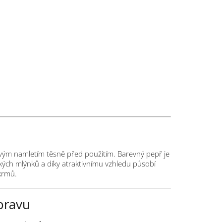
tvým namletím těsně před použitím. Barevný pepř je
ckých mlýnků a díky atraktivnímu vzhledu působí
okrmů.
ípravu