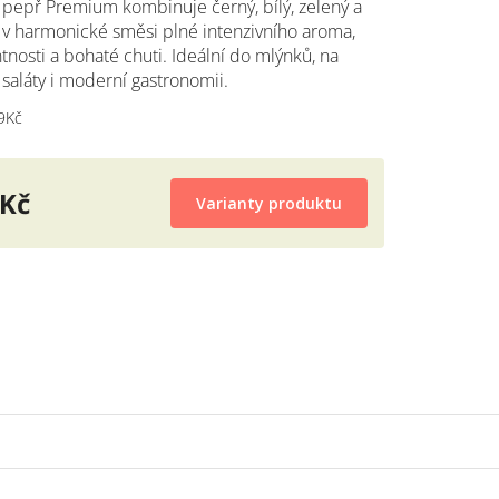
 pepř Premium kombinuje černý, bílý, zelený a
 v harmonické směsi plné intenzivního aroma,
nosti a bohaté chuti. Ideální do mlýnků, na
diček.
, saláty i moderní gastronomii.
9Kč
 Kč
Varianty produktu