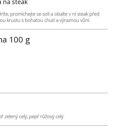
 na steak
e, promíchejte se solí a obalte v ní steak před
ou krustu s bohatou chutí a výraznou vůní.
na 100 g
př zelený celý, pepř růžový celý