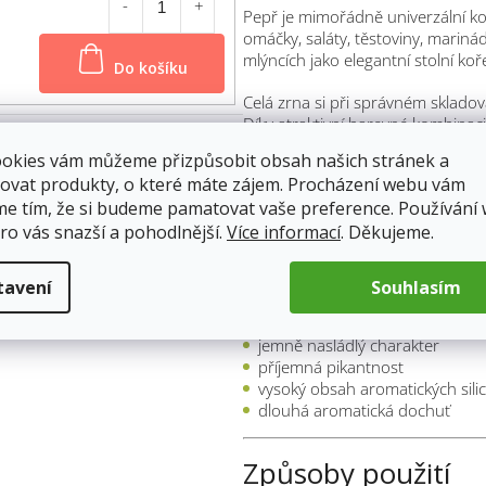
Pepř je mimořádně univerzální koř
omáčky, saláty, těstoviny, mariná
Do košíku
mlýncích jako elegantní stolní koř
Celá zrna si při správném sklado
Díky atraktivní barevné kombinaci
vaření, ale také v profesionálníc
ookies vám můžeme přizpůsobit obsah našich stránek a
ovat produkty, o které máte zájem. Procházení webu vám
Chuťový profil a a
me tím, že si budeme pamatovat vaše preference. Používání
ro vás snazší a pohodlnější.
Více informací
. Děkujeme.
vyvážená kořeněná chuť
intenzivní pepřové aroma
tavení
Souhlasím
jemně bylinné tóny
lehká citrusová stopa
jemně nasládlý charakter
příjemná pikantnost
vysoký obsah aromatických silic
dlouhá aromatická dochuť
Způsoby použití