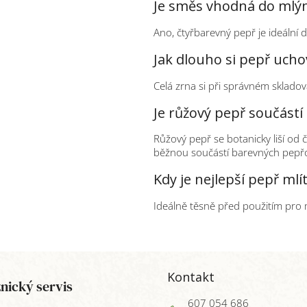
Je směs vhodná do mlý
Ano, čtyřbarevný pepř je ideální 
Jak dlouho si pepř uch
Celá zrna si při správném sklado
Je růžový pepř součástí
Růžový pepř se botanicky liší od
běžnou součástí barevných pepř
Kdy je nejlepší pepř mlí
Ideálně těsně před použitím pro 
Kontakt
nický servis
607 054 686