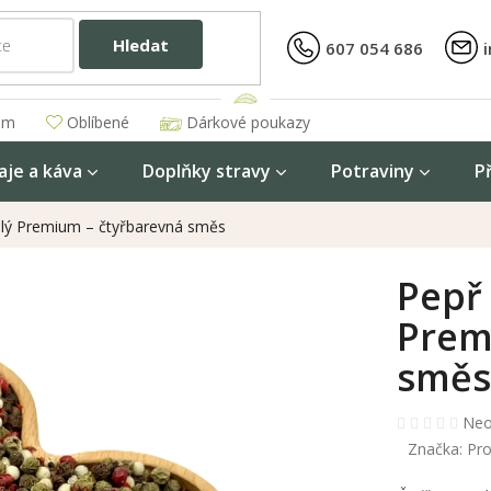
Hledat
607 054 686
am
Oblíbené
Dárkové poukazy
aje a káva
Doplňky stravy
Potraviny
P
elý Premium – čtyřbarevná směs
Pepř
Prem
směs
Prů
Neo
hod
Značka:
Pro
pro
je