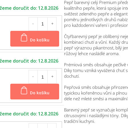
Pepř barevný celý Premium před
12.8.2026
kvalitního pepře, která spojuje i
svěžest zeleného pepře a elegan
poměru jednotlivých druhů nabízí
pro každodenní vaření i profesion
Čtyřbarevný pepř je oblíbený neje
Do košíku
kombinaci chutí a vůní. Každý dru
pepř výraznou pikantnost, bílý je
růžový lehce nasládlé aroma.
12.8.2026
Prémiová směs obsahuje pečlivě
Díky tomu vzniká vyvážená chuť 
dochutí.
Pepřová směs obsahuje přirozené 
Do košíku
typickou kořeněnou vůni a plnou 
déle než mleté směsi a maximální 
Barevný pepř se vyznačuje komple
12.8.2026
citrusovými i nasládlými tóny. Dík
tradiční kuchyni.