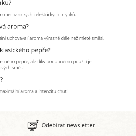
nku?
do mechanických i elektrických mlýnků.
ová aroma?
vání uchovávají aroma výrazně déle než mleté směsi.
 klasického pepře?
 černého pepře, ale díky podobnému použití je
ových směsí.
t?
maximální aroma a intenzitu chuti.
Odebírat newsletter