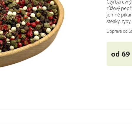
Čtyřbarevný
0,0
růžový pepř
z
jemné pikant
5
hvěz
steaky, ryby
Doprava od 5
od
69
Měrná
cena: