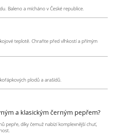
u. Baleno a mícháno v České republice.
kojové teplotě. Chraňte před vlhkostí a přímým
kořápkových plodů a arašídů.
revným a klasickým černým pepřem?
ů pepře, díky čemuž nabízí komplexnější chuť,
nost.