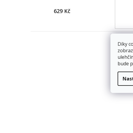
629 Kč
Díky c
zobraz
ulehčí
bude p
Nas