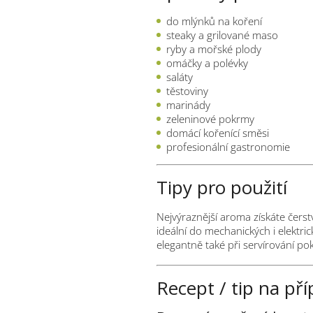
do mlýnků na koření
steaky a grilované maso
ryby a mořské plody
omáčky a polévky
saláty
těstoviny
marinády
zeleninové pokrmy
domácí kořenící směsi
profesionální gastronomie
Tipy pro použití
Nejvýraznější aroma získáte čers
ideální do mechanických i elektri
elegantně také při servírování p
Recept / tip na př