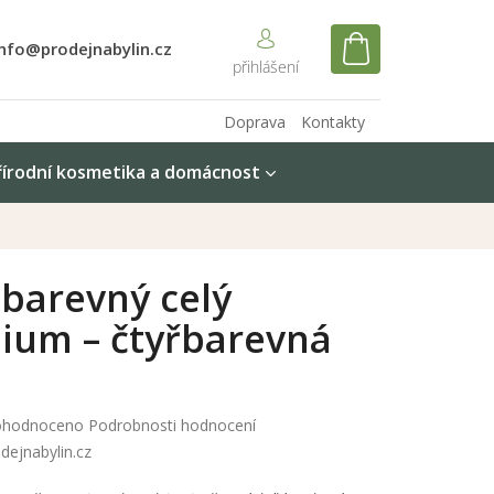
info@prodejnabylin.cz
NÁKUPNÍ
KOŠÍK
Doprava
Kontakty
řírodní kosmetika a domácnost
 barevný celý
ium – čtyřbarevná
měrné
hodnoceno
Podrobnosti hodnocení
nocení
dejnabylin.cz
duktu