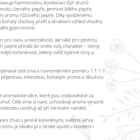
stavuje harmonickou kombinaci čtyř druhů
ntenzitu černého pepře, jemnost bílého pepře,
tní aroma růžového pepře. Díky vyváženému
 bohatý chuťový profil a atraktivní vzhled vhodný
ální gastronomii.
n pro svou univerzálnost, ale také pro pestrou
h pepře přináší do směsi svůj charakter – černý
mnější kořeněnost, zelený svěží bylinné tóny a
 vybraná celá zrna v rovnoměrném poměru 1:1:1:1.
s příjemnou intenzitou, bohatým aroma a dlouhou
aromatické silice, které jsou zodpovědné za
chuť. Celá zrna si navíc uchovávají aroma výrazně
intenzitu uvolňují až při čerstvém namletí.
xní chutí s jemně kořeněnými, svěžími, lehce
y tomu je ideální pro široké využití v moderní i