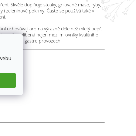
ení. Skvěle doplňuje steaky, grilované maso, ryby,
dy i zeleninové pokrmy. Často se používá také v
ení.
vání uchovávají aroma výrazně déle než mletý pepř.
 je směs oblíbená nejen mezi milovníky kvalitního
h kuchyních a gastro provozech.
roma
 webu