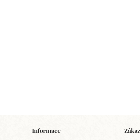
Z
á
Informace
Zákaz
p
a