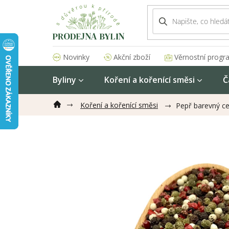
Přejít
na
obsah
Akční zboží
Věrnostní progr
Novinky
Byliny
Koření a kořenící směsi
Č
Koření a kořenící směsi
Pepř barevný c