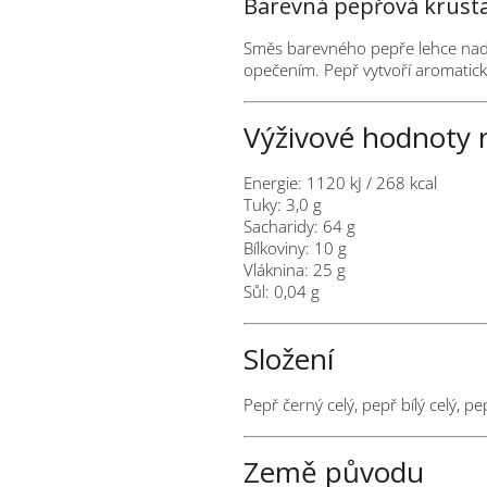
Barevná pepřová krusta
Směs barevného pepře lehce nadrťt
opečením. Pepř vytvoří aromatick
Výživové hodnoty 
Energie: 1120 kJ / 268 kcal
Tuky: 3,0 g
Sacharidy: 64 g
Bílkoviny: 10 g
Vláknina: 25 g
Sůl: 0,04 g
Složení
Pepř černý celý, pepř bílý celý, pe
Země původu