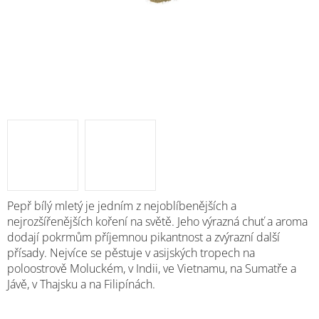
M
Pepř bílý mletý je jedním z nejoblíbenějších a
nejrozšířenějších koření na světě. Jeho výrazná chuť a aroma
dodají pokrmům příjemnou pikantnost a zvýrazní další
přísady.
Nejvíce se pěstuje v asijských tropech na
poloostrově Moluckém, v Indii, ve Vietnamu, na Sumatře a
Jávě, v Thajsku a na Filipínách.