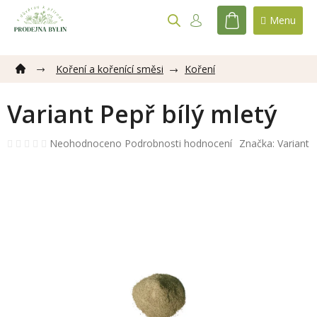
Přejít
na
NÁKUPNÍ
obsah
KOŠÍK
Koření a kořenící směsi
Koření
Variant Pepř bílý mletý
Průměrné
Neohodnoceno
Podrobnosti hodnocení
Značka:
Variant
hodnocení
produktu
je
0,0
z
5
hvězdiček.