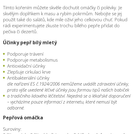
Tímto kořením můžete skvěle dochutit omáčky či polévky. Je
skvělým doplňkem k masu a rybím pokrmům. Nebojte se jej
použít také do salátů, kde mile oživí jeho celkovou chuť. Pokud
rádi experimentujete zkuste trochu bílého pepře přidat do
pečiva či dezertů.
Účinky pepř bílý mletý
Podporuje trávení
Podporuje metabolismus
Antioxidační účinky
Zlepšuje cirkulaci krve
Antibakteriální účinky
dle nařízení ES č.1924/2006 nemůžeme uvádět zdravotní účinky,
proto výše uvedené léčivé účinky jsou formou tipů našich babiček
a tradičního lidového léčitelství. Nejedná se o lékařské doporučení
– vycházíme pouze informací z internetu, které nemusí být
odborné.
Pepřová omáčka
Suroviny: