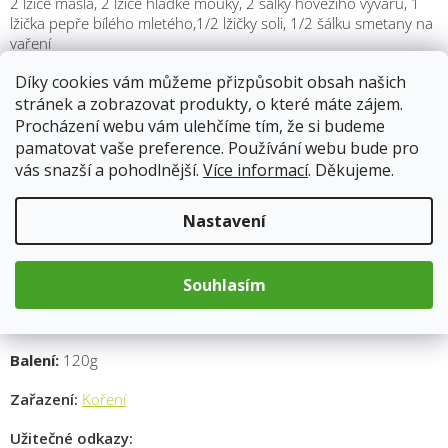
2 lžíce másla, 2 lžíce hladké mouky, 2 šálky hovězího vývaru, 1
lžička pepře bílého mletého,1/2 lžičky soli, 1/2 šálku smetany na
vaření
Díky cookies vám můžeme přizpůsobit obsah našich
V hrnci rozehřejte máslo na středním ohni. Přidejte mouku a za
stálého míchání ji orestujte, dokud neztmavne a nezíská lehkou
stránek a zobrazovat produkty, o které máte zájem.
zlatou barvu. Postupně zašlehávejte hovězí vývar do hrnce a
Procházení webu vám ulehčíme tím, že si budeme
pokračujte v míchání, dokud omáčka nezačne houstnout.
pamatovat vaše preference. Používání webu bude pro
Přidejte pepř bílý mletý a sůl, promíchejte a nechte omáčku vařit
vás snazší a pohodlnější.
Více informací
. Děkujeme.
asi 5 minut, aby se chutě propojily. Nakonec přilijte smetanu na
vaření a znovu promíchejte. Vařte omáčku ještě dalších 2-3
Nastavení
minuty, dokud nezíská požadovanou konzistenci. Omáčku
můžete přelít do misky nebo ji můžete přímo použít jako
přísadu do pokrmu, jako například omáčky ke steakům,
pečenému kuřeti nebo těstovinám.
Souhlasím
Výrobce:
Variant
Balení:
120g
Zařazení:
Koření
Užitečné odkazy: