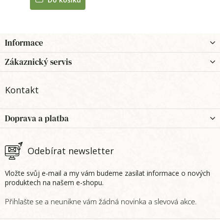
z
5
hvězdiček.
Z
Informace
á
p
Zákaznický servis
a
t
Kontakt
í
Doprava a platba
Odebírat newsletter
Vložte svůj e-mail a my vám budeme zasílat informace o nových
produktech na našem e-shopu.