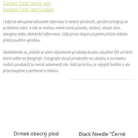
Variant Pepř černý celý
Variant Pepř černý mletý
I když se věnujeme aktualitě informací o našich výrobcích, výrobní předpisy se
průběžně mění, a tak se mohou měnit země původu, složení, obsah živin,
alergeny nebo dietetické informace. Vždy proto doporučujeme přečíst etiketu
před použitím výrobku.
Nezalekněte se, jestliže se vámi objednané produkty budou vizuálně lišit od těch,
které vidíte na fotografii. Fotografie slouží především na ukázku a na kvalitu
našich produktů to nemá sebemenší vliv. Naší prioritou je nejvyšší kvalita a vše
připravujeme s pečlivostí a láskou.
Drmek obecný plod
Black Needle "Černé