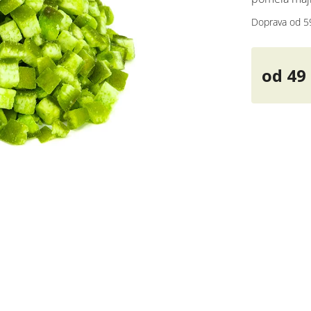
Doprava od 5
od
49
Měrná
cena: