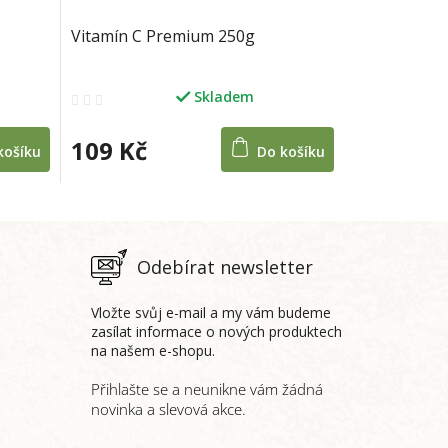
Vitamín C Premium 250g
Skladem
Průměrné
hodnocení
produktu
109 Kč
košíku
Do košíku
je
2,0
z
5
hvězdiček.
Odebírat newsletter
Vložte svůj e-mail a my vám budeme
zasílat informace o nových produktech
na našem e-shopu.