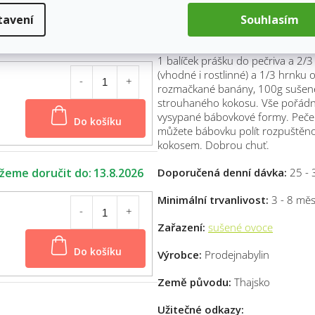
chuti příjemně osvěží ranní kaše,
tavení
Souhlasím
moučníků místo kandovaného o
13.8.2026
Vyzkoušejte
bábovku s vůní exo
1 balíček prášku do pečriva a 2/3
(vhodné i rostlinné) a 1/3 hrnku o
rozmačkané banány, 100g sušené
strouhaného kokosu. Vše pořád
Do košíku
vysypané bábovkové formy. Pečem
můžete bábovku polít rozpuštěn
kokosem. Dobrou chuť.
13.8.2026
Doporučená denní dávka:
25 - 3
Minimální trvanlivost:
3 - 8 měs
Zařazení:
sušené ovoce
Do košíku
Výrobce:
Prodejnabylin
Země původu:
Thajsko
Užitečné odkazy: