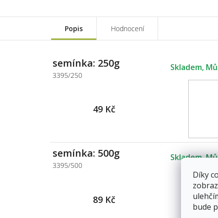
Popis
Hodnocení
semínka: 250g
Skladem
3395/250
49 Kč
semínka: 500g
Skladem
3395/500
Díky c
zobraz
ulehčí
89 Kč
bude p