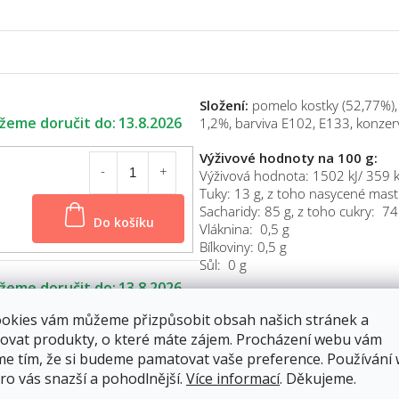
Složení:
pomelo kostky (52,77%), 
13.8.2026
1,2%, barviva E102, E133, konzerv
Výživové hodnoty na 100 g:
Výživová hodnota: 1502 kJ/ 359 
Tuky: 13 g, z toho nasycené mast
Sacharidy: 85 g, z toho cukry: 7
Do košíku
Vláknina: 0,5 g
Bílkoviny: 0,5 g
Sůl: 0 g
13.8.2026
Účinky:
sušené pomelo je lahodná
zdrojem draslíku, železa, zinku, 
ookies vám můžeme přizpůsobit obsah našich stránek a
pomáhají v boji proti volným ra
ovat produkty, o které máte zájem. Procházení webu vám
činnost trávicího traktu.
me tím, že si budeme pamatovat vaše preference. Používání
ro vás snazší a pohodlnější.
Více informací
. Děkujeme.
Do košíku
Použití:
pomelo si dejte až budet