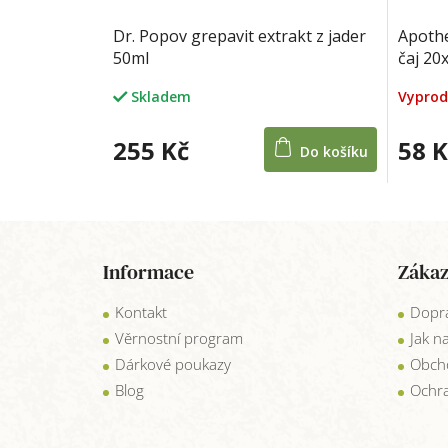
Dr. Popov grepavit extrakt z jader
Apoth
50ml
čaj 20
Vypro
Skladem
255 Kč
58 K
Do košíku
Z
á
Informace
Zákaz
p
a
Kontakt
Dopra
t
í
Věrnostní program
Jak n
Dárkové poukazy
Obch
Blog
Ochra