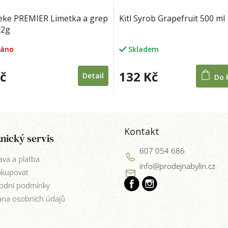
eke PREMIER Limetka a grep
Kitl Syrob Grapefruit 500 ml
x2g
dáno
Skladem
č
132 Kč
Detail
Do 
Kontakt
nický servis
607 054 686
va a platba
info
@
prodejnabylin.cz
akupovat
odní podmínky
na osobních údajů