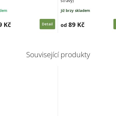
stravy)
Již brzy skladem
adem
9 Kč
89 Kč
Detail
od
Související produkty