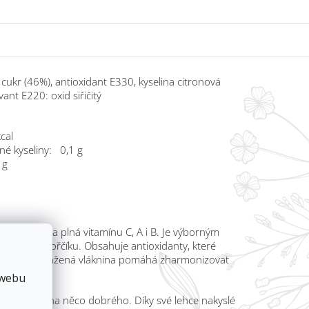
cukr (46%), antioxidant E330, kyselina citronová
ant E220: oxid siřičitý
kcal
né kyseliny: 0,1 g
4 g
 pochoutka plná vitamínu C, A i B. Je výborným
manganu a hořčíku. Obsahuje antioxidanty, které
dikálům. Obsažená vláknina pomáhá zharmonizovat
 webu
e mít chuť na něco dobrého. Díky své lehce nakyslé