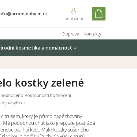
info@prodejnabylin.cz
NÁKUPNÍ
KOŠÍK
Doprava
Kontakty
řírodní kosmetika a domácnost
lo kostky zelené
měrné
hodnoceno
Podrobnosti hodnocení
nocení
dejnabylin.cz
duktu
m citrusem, který je přímo napěchovaný
. Má podobnou chuť jako grep, ale postrádá
teristickou hořkost. Malé kostky sušeného
diček.
sladkou a osvěžující chuť a vůni citrusů.