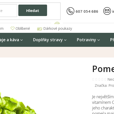
Hledat
607 054 686
am
Oblíbené
Dárkové poukazy
aje a káva
Doplňky stravy
Potraviny
P
Pome
Prů
Neo
hod
Značka:
Pro
pro
je
Je největší
0,0
vitamínem C
z
jeho charak
5
hvěz
pomela mají 