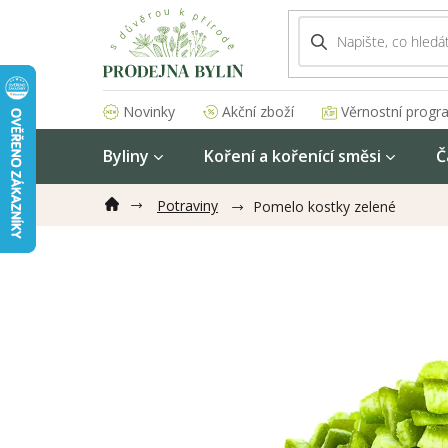
Přejít
na
obsah
Akční zboží
Věrnostní progr
Novinky
Byliny
Koření a kořenící směsi
Č
Potraviny
Pomelo kostky zelené