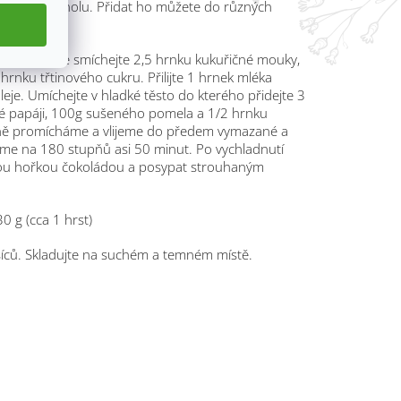
 jogurt i granolu. Přidat ho můžete do různých
voce.
tiky.
V míse smíchejte 2,5 hrnku kukuřičné mouky,
 hrnku třtinového cukru. Přilijte 1 hrnek mléka
leje. Umíchejte v hladké těsto do kterého přidejte 3
 papáji, 100g sušeného pomela a 1/2 hrnku
ně promícháme a vlijeme do předem vymazané a
e na 180 stupňů asi 50 minut. Po vychladnutí
ou hořkou čokoládou a posypat strouhaným
0 g (cca 1 hrst)
íců. Skladujte na suchém a temném místě.