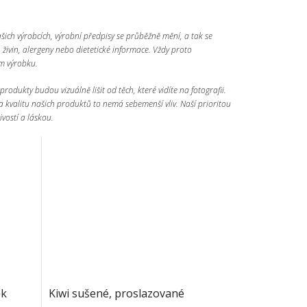
ašich výrobcích, výrobní předpisy se průběžně mění, a tak se
ivin, alergeny nebo dietetické informace. Vždy proto
ím výrobku.
rodukty budou vizuálně lišit od těch, které vidíte na fotografii.
a kvalitu našich produktů to nemá sebemenší vliv. Naší prioritou
ivostí a láskou.
ěk
Kiwi sušené, proslazované