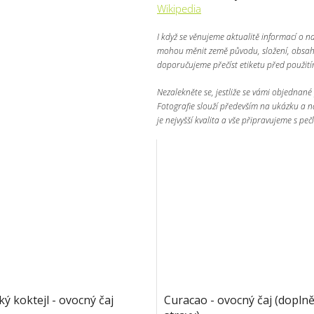
Wikipedia
I když se věnujeme aktualitě informací o n
mohou měnit země původu, složení, obsah ž
doporučujeme přečíst etiketu před použit
Nezalekněte se, jestliže se vámi objednané p
Fotografie slouží především na ukázku a n
je nejvyšší kvalita a vše připravujeme s pečl
ký koktejl - ovocný čaj
Curacao - ovocný čaj (dopln