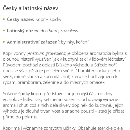
Český a latinský název
Český název:
Kopr – špičky
Latinský název:
Anethum graveolens
Administrativní zařazení:
bylinky, koření
Kopr vonný (
Anethum graveolens
) je oblíbená aromatická bylina s
dlouhou historií využívání jak v kuchyni, tak i v lidovém léčitelství.
Původem pochází z oblasti Blízkého východu a Středomoří,
dnes se však pěstuje po celém světě. Charakteristická je jeho
svěží, mírně sladká a kořenitá chuť, která se hodí zejména k
rybám, bramborám, zelenině a do mléčných omáček.
Sušené špičky kopru představují nejjemnější část rostliny –
vrcholové lístky. Díky šetrnému sušení si uchovávají výrazné
aroma i chuť, což z nich dělá skvělý doplněk do kuchyně. Jejich
výhodou je dlouhá trvanlivost a snadné použití – stačí je přidat
přímo do pokrmu.
Kopr má i významné zdravotní účinky. Obsahuje éterické oleje,