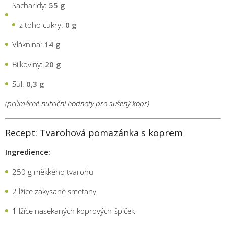
Sacharidy:
55 g
z toho cukry:
0 g
Vláknina:
14 g
Bílkoviny:
20 g
Sůl:
0,3 g
(průměrné nutriční hodnoty pro sušený kopr)
Recept: Tvarohová pomazánka s koprem
Ingredience:
250 g měkkého tvarohu
2 lžíce zakysané smetany
1 lžíce nasekaných koprových špiček