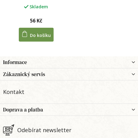
Skladem
56 Kč
Do košíku
Z
Informace
á
p
Zákaznický servis
a
t
Kontakt
í
Doprava a platba
Odebírat newsletter