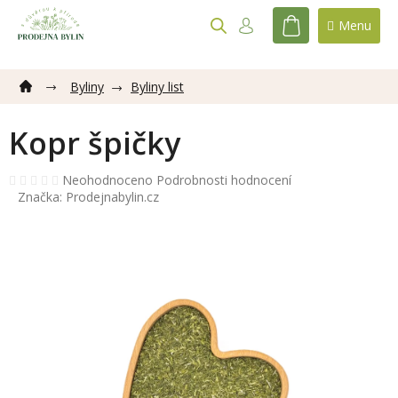
Přejít
na
NÁKUPNÍ
obsah
KOŠÍK
Byliny
Byliny list
Kopr špičky
Průměrné
Neohodnoceno
Podrobnosti hodnocení
hodnocení
Značka:
Prodejnabylin.cz
produktu
je
0,0
z
5
hvězdiček.