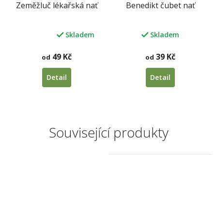
Zeměžluč lékařská nať
Benedikt čubet nať
Skladem
Skladem
Průměrné
hodnocení
produktu
49 Kč
39 Kč
od
od
je
5,0
Detail
Detail
z
5
hvězdiček.
Související produkty