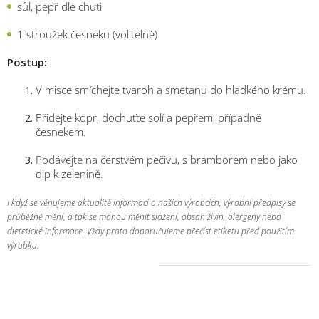
sůl, pepř dle chuti
1 stroužek česneku (volitelně)
Postup:
V misce smíchejte tvaroh a smetanu do hladkého krému.
Přidejte kopr, dochuťte solí a pepřem, případně
česnekem.
Podávejte na čerstvém pečivu, s bramborem nebo jako
dip k zelenině.
I když se věnujeme aktualitě informací o našich výrobcích, výrobní předpisy se
průběžně mění, a tak se mohou měnit složení, obsah živin, alergeny nebo
dietetické informace. Vždy proto doporučujeme přečíst etiketu před použitím
výrobku.