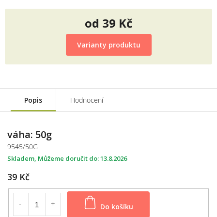
od
39 Kč
Měrná
cena:
Varianty produktu
Popis
Hodnocení
váha: 50g
9545/50G
Skladem
13.8.2026
39 Kč
Do košíku