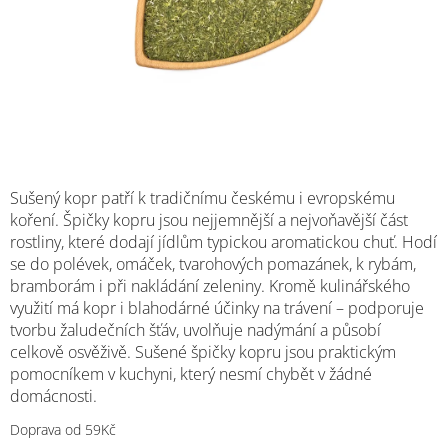
M
Sušený kopr patří k tradičnímu českému i evropskému
koření. Špičky kopru jsou nejjemnější a nejvoňavější část
rostliny, které dodají jídlům typickou aromatickou chuť. Hodí
se do polévek, omáček, tvarohových pomazánek, k rybám,
bramborám i při nakládání zeleniny. Kromě kulinářského
využití má kopr i blahodárné účinky na trávení – podporuje
tvorbu žaludečních šťáv, uvolňuje nadýmání a působí
celkově osvěživě. Sušené špičky kopru jsou praktickým
pomocníkem v kuchyni, který nesmí chybět v žádné
domácnosti.
Doprava od 59Kč