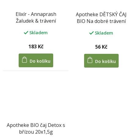
Elixír - Annaprash
Apotheke DĚTSKÝ ČAJ
Žaludek & trávení
BIO Na dobré trávení
20x1,5g
Skladem
Skladem
183 Kč
56 Kč
Do košíku
Do košíku
Apotheke BIO čaj Detox s
břízou 20x1,5g