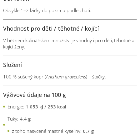
Obvykle 1–2 lžičky do pokrmu podle chuti.
Vhodnost pro děti / těhotné / kojící
V běžném kulinářském množství je vhodný i pro děti, těhotné a
kojící ženy.
Složení
100 % sušený kopr (
Anethum graveolens
) – špičky.
Výživové údaje na 100 g
Energie:
1 053 kJ / 253 kcal
Tuky:
4,4 g
z toho nasycené mastné kyseliny:
0,7 g