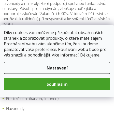
flavonoidy a minerály, které podporují správnou funkci trávicí
soustavy. Působí proti nadýmání, zlepšuje chuť k jídlu a
podporuje vylučování žaludečních šťáv. V lidovém léčitelství se
používal i k uklidnění, při nespavosti a ke snížení křečí v trávicím
traktu.
Díky cookies vám můžeme přizpůsobit obsah našich
V kuchyni je kopr univerzální. Hodí se do koprové omáčky,
stránek a zobrazovat produkty, o které máte zájem.
kulajdy, bramborových salátů, polévek, k přípravě bylinkových
Procházení webu vám ulehčíme tím, že si budeme
másel a dipů, a je nezbytný při nakládání okurek či jiné zeleniny.
Ve skandinávské kuchyni se tradičně používá k rybám, zejména
pamatovat vaše preference. Používání webu bude pro
k lososovi.
vás snazší a pohodlnější.
Více informací
. Děkujeme.
Kopr špičky tak spojují tradiční chuť, praktické použití a
Nastavení
zdravotní benefity. Stačí je mít vždy po ruce a vaše jídla získají
bohatší a svěží chuť.
Souhlasím
Účinné látky
Éterické oleje (karvon, limonen)
Flavonoidy