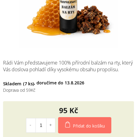
M
Rádi Vám představujeme 100% přírodní balzám na rty, který
Vás doslova pohladí díky vysokému obsahu propolisu.
13.8.2026
Skladem
(7 ks)
Doprava od 59Kč
95 Kč
Měrná
cena:
Přidat do košíku