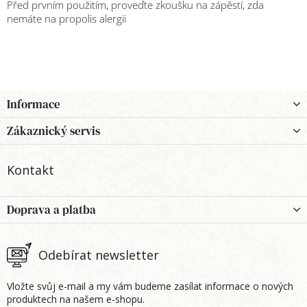
Před prvním použitím, proveďte zkoušku na zápěstí, zda
nemáte na propolis alergii
Z
Informace
á
p
Zákaznický servis
a
t
Kontakt
í
Doprava a platba
Odebírat newsletter
Vložte svůj e-mail a my vám budeme zasílat informace o nových
produktech na našem e-shopu.