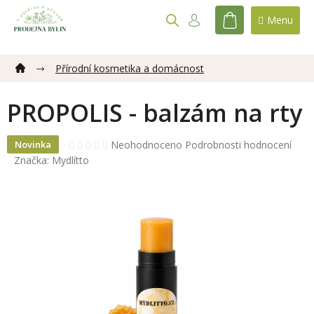
Přejít
na
NÁKUPNÍ
obsah
KOŠÍK
Přírodní kosmetika a domácnost
PROPOLIS - balzám na rty
Průměrné
Neohodnoceno
Podrobnosti hodnocení
Novinka
hodnocení
Značka:
Mydlítto
produktu
je
0,0
z
5
hvězdiček.