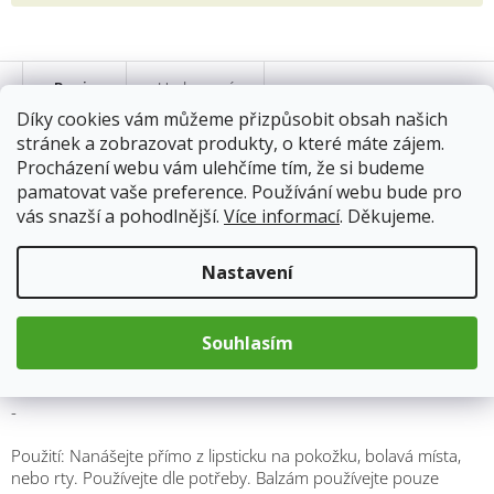
Popis
Hodnocení
Díky cookies vám můžeme přizpůsobit obsah našich
stránek a zobrazovat produkty, o které máte zájem.
Procházení webu vám ulehčíme tím, že si budeme
pamatovat vaše preference. Používání webu bude pro
vás snazší a pohodlnější.
Více informací
. Děkujeme.
Nastavení
-
Propolisový balzám je vyroben ze 100% ingrediencí. Propolis a
Souhlasím
včelí vosk je v bio kvalitě od českých včelařů. Balzám je vyroben
v české republice v rodinné mydlárně.
-
Použití: Nanášejte přímo z lipsticku na pokožku, bolavá místa,
nebo rty. Používejte dle potřeby. Balzám používejte pouze