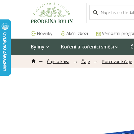
Přejít
na
obsah
Akční zboží
Věrnostní progr
Novinky
Byliny
Koření a kořenící směsi
Č
Čaje a káva
Čaje
Porcované čaje