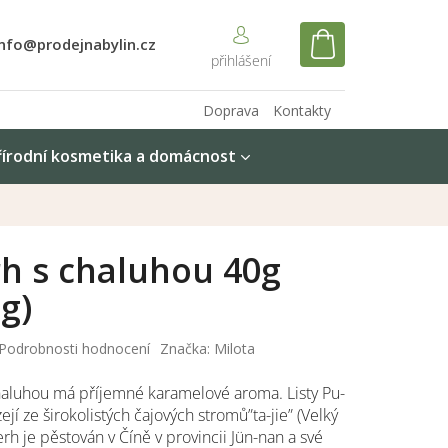
info@prodejnabylin.cz
NÁKUPNÍ
KOŠÍK
Doprava
Kontakty
řírodní kosmetika a domácnost
rh s chaluhou 40g
g)
Podrobnosti hodnocení
Značka:
Milota
chaluhou má příjemné karamelové aroma. Listy Pu-
jí ze širokolistých čajových stromů”ta-jie” (Velký
-erh je pěstován v Číně v provincii Jün-nan a své