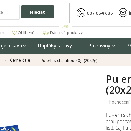
Hledat
607 054 686
am
Oblíbené
Dárkové poukazy
aje a káva
Doplňky stravy
Potraviny
P
Černé čaje
Pu erh s chaluhou 40g (20x2g)
Pu e
(20x2
Průměrné
1 hodnocení
hodnocení
produktu
Pu - erh s 
je
erhu pocháze
5,0
list). Čaj Pu
z