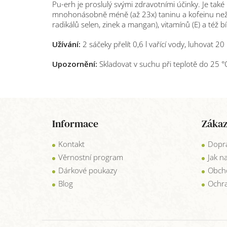
Pu-erh je proslulý svými zdravotními účinky. Je také
mnohonásobně méně (až 23x) taninu a kofeinu než bě
radikálů selen, zinek a mangan), vitamínů (E) a též b
Užívání:
2 sáčeky přelít 0,6 l vařící vody, luhovat 2
Upozornění:
Skladovat v suchu při teplotě do 25 
Z
á
Informace
Zákaz
p
a
Kontakt
Dopra
t
í
Věrnostní program
Jak n
Dárkové poukazy
Obch
Blog
Ochra