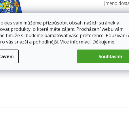
jméno dosta
5
hvězdiček.
Skladem
ookies vám můžeme přizpůsobit obsah našich stránek a
Doprava od 5
ovat produkty, o které máte zájem. Procházení webu vám
me tím, že si budeme pamatovat vaše preference. Používání
ro vás snazší a pohodlnější.
Více informací
. Děkujeme.
55 Kč
Měrná
tavení
Souhlasím
cena: