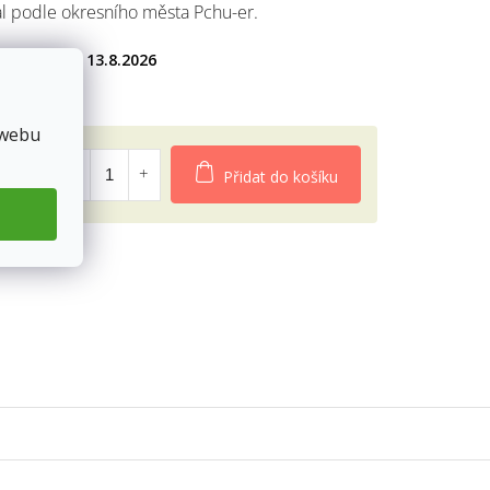
l podle okresního města Pchu-er.
13.8.2026
9Kč
 webu
Přidat do košíku