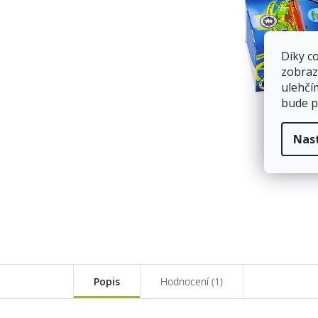
Díky c
zobraz
ulehčí
bude p
Nas
Popis
Hodnocení (1)