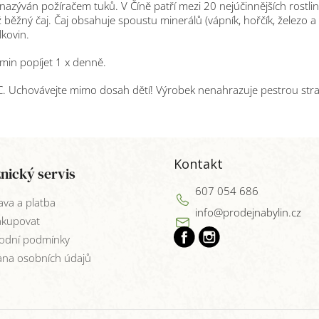
 nazýván požíračem tuků. V Číně patří mezi 20 nejúčinnějších rostlin
žný čaj. Čaj obsahuje spoustu minerálů (vápník, hořčík, železo a 
ílkovin.
0 min popíjet 1 x denně.
°C. Uchovávejte mimo dosah dětí! Výrobek nenahrazuje pestrou str
Kontakt
nický servis
607 054 686
va a platba
info
@
prodejnabylin.cz
akupovat
odní podmínky
na osobních údajů