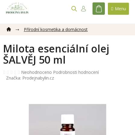
Přejít
na
NÁKUPNÍ
obsah
KOŠÍK
Přírodní kosmetika a domácnost
Milota esenciální olej
ŠALVĚJ 50 ml
Průměrné
Neohodnoceno
Podrobnosti hodnocení
hodnocení
Značka:
Prodejnabylin.cz
produktu
je
0,0
z
5
hvězdiček.