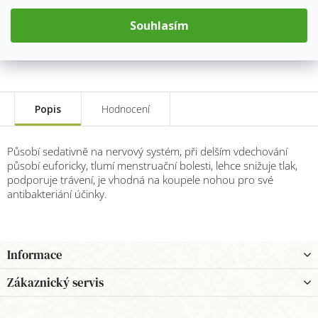
Měrná
cena:
Souhlasím
Přidat do košíku
Popis
Hodnocení
Působí sedativně na nervový systém, při delším vdechování
působí euforicky, tlumí menstruační bolesti, lehce snižuje tlak,
podporuje trávení, je vhodná na koupele nohou pro své
antibakteriání účinky.
Z
Informace
á
p
Zákaznický servis
a
t