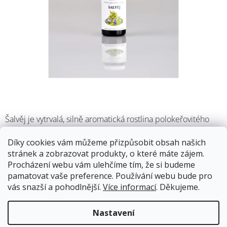
M
Šalvěj je vytrvalá, silně aromatická rostlina polokeřovitého
vzhledu se zdřevnatělými lodyhami, vysoká 30 až 70 cm.
Původem je z oblasti Středomoří a Malé Asie. Listy jsou
Díky cookies vám můžeme přizpůsobit obsah našich
stříbrošedé až zelené. Obsahuje 1,5 až 3 % silice.
stránek a zobrazovat produkty, o které máte zájem.
Procházení webu vám ulehčíme tím, že si budeme
12.8.2026
pamatovat vaše preference. Používání webu bude pro
Skladem
vás snazší a pohodlnější.
Více informací
. Děkujeme.
Doprava od 59Kč
Nastavení
499 Kč