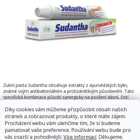
M
Zubní pasta Sudantha obsahuje extrakty z ayurvédských bylin,
známé svým antibakteriálním a protizánětlivým působením. Tato
specifická kombinace působí synergicky na posílení dásní, čistí
zuby, zabraňuje zubnímu kazu a odstraňuje špatný dech.
Díky cookies vám můžeme přizpůsobit obsah našich
Sudantha zmírňuje bolest, přecitlivělosti zubů a zpevňuje dásně.
Zabraňuje krvácení dásní již za 4 týdny. Snižuje tvorbu zubního
stránek a zobrazovat produkty, o které máte zájem.
plaku a kazu. Osvědčená prevence proti vzniku aftu.
Procházení webu vám ulehčíme tím, že si budeme
pamatovat vaše preference. Používání webu bude pro
vás snazší a pohodlnější.
Více informací
. Děkujeme.
13.8.2026