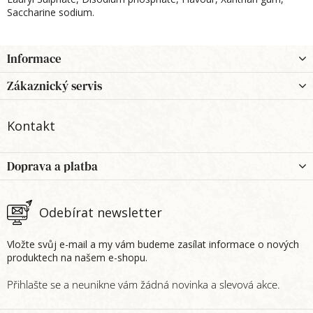
Saccharine sodium.
Z
Informace
á
p
Zákaznický servis
a
t
Kontakt
í
Doprava a platba
Odebírat newsletter
Vložte svůj e-mail a my vám budeme zasílat informace o nových
produktech na našem e-shopu.