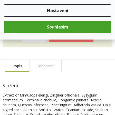
Skladem
(8 ks)
Doprava od 59Kč
Nastavení
120 Kč
Souhlasím
Měrná
cena:
Přidat do košíku
Popis
Hodnocení
Složení:
Extract of Mimusops elengi, Zingiber officinale, Syzygium
aromaticum, Terminalia chebula, Pongamia pinnata, Acacia
chundra, Quercus infectoria, Piper nigrum, Adhatoda vasica. Další
ingredience: Alumina, Sorbitol, Water, Titanium dioxide, Sodium
Lauryl Sulphate, Disodium phosphate, Flavour, Xanthan gum,