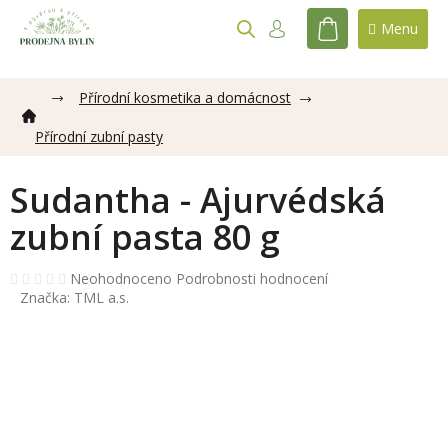
Přejít
na
NÁKUPNÍ
obsah
KOŠÍK
Přírodní kosmetika a domácnost
Přírodní zubní pasty
Sudantha - Ajurvédská
zubní pasta 80 g
Průměrné
Neohodnoceno
Podrobnosti hodnocení
hodnocení
Značka:
TML a.s.
produktu
je
0,0
z
5
hvězdiček.