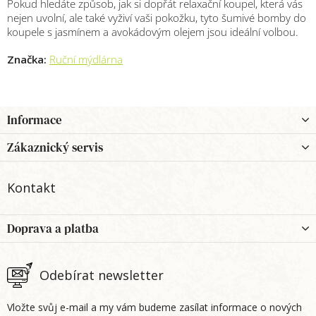
Pokud hledáte způsob, jak si dopřát relaxační koupel, která vás
nejen uvolní, ale také vyživí vaši pokožku, tyto šumivé bomby do
koupele s jasmínem a avokádovým olejem jsou ideální volbou.
Značka:
Ruční mýdlárna
Z
Informace
á
p
Zákaznický servis
a
t
Kontakt
í
Doprava a platba
Odebírat newsletter
Vložte svůj e-mail a my vám budeme zasílat informace o nových