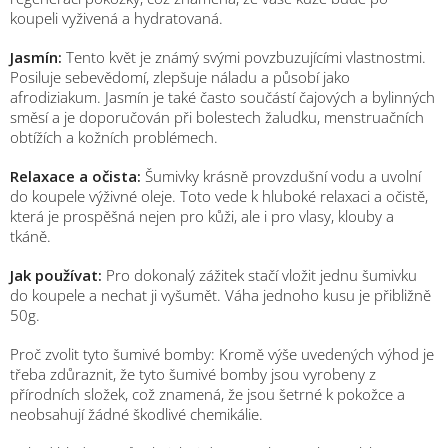
koupeli vyživená a hydratovaná.
Jasmín:
Tento květ je známý svými povzbuzujícími vlastnostmi.
Posiluje sebevědomí, zlepšuje náladu a působí jako
afrodiziakum. Jasmín je také často součástí čajových a bylinných
směsí a je doporučován při bolestech žaludku, menstruačních
obtížích a kožních problémech.
Relaxace a očista:
Šumivky krásně provzdušní vodu a uvolní
do koupele výživné oleje. Toto vede k hluboké relaxaci a očistě,
která je prospěšná nejen pro kůži, ale i pro vlasy, klouby a
tkáně.
Jak používat:
Pro dokonalý zážitek stačí vložit jednu šumivku
do koupele a nechat ji vyšumět. Váha jednoho kusu je přibližně
50g.
Proč zvolit tyto šumivé bomby: Kromě výše uvedených výhod je
třeba zdůraznit, že tyto šumivé bomby jsou vyrobeny z
přírodních složek, což znamená, že jsou šetrné k pokožce a
neobsahují žádné škodlivé chemikálie.