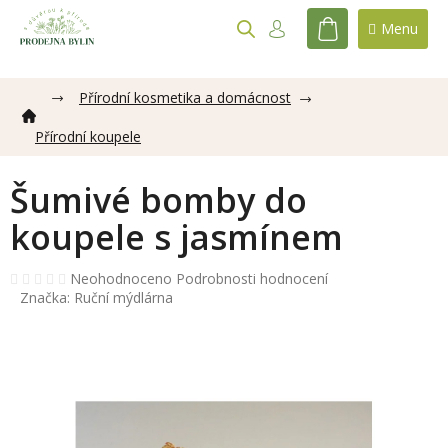
Přejít
na
NÁKUPNÍ
obsah
KOŠÍK
Přírodní kosmetika a domácnost
Přírodní koupele
Šumivé bomby do
koupele s jasmínem
Průměrné
Neohodnoceno
Podrobnosti hodnocení
hodnocení
Značka:
Ruční mýdlárna
produktu
je
0,0
z
5
hvězdiček.