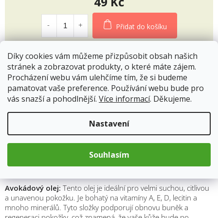
49 Kč
Měrná
cena:
Přidat do košíku
Díky cookies vám můžeme přizpůsobit obsah našich
stránek a zobrazovat produkty, o které máte zájem.
Procházení webu vám ulehčíme tím, že si budeme
Popis
Hodnocení
pamatovat vaše preference. Používání webu bude pro
vás snazší a pohodlnější.
Více informací
. Děkujeme.
Šumivé bomby do koupele s jasmínem a
Nastavení
avokádovým olejem
Představte si relaxační koupel, kde se mísí vůně jasmínu s
Souhlasím
výživnými vlastnostmi avokádového oleje. Tyto šumivé bomby
do koupele vám nabídnou právě takový zážitek.
Avokádový olej:
Tento olej je ideální pro velmi suchou, citlivou
a unavenou pokožku. Je bohatý na vitamíny A, E, D, lecitin a
mnoho minerálů. Tyto složky podporují obnovu buněk a
regeneraci pokožky, což znamená, že vaše kůže bude po