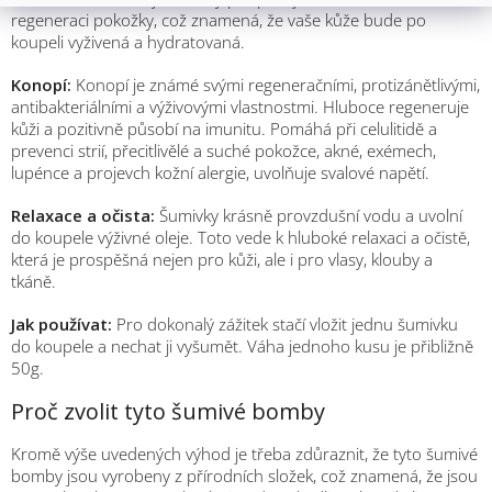
regeneraci pokožky, což znamená, že vaše kůže bude po
koupeli vyživená a hydratovaná.
Konopí:
Konopí je známé svými regeneračními, protizánětlivými,
antibakteriálními a výživovými vlastnostmi. Hluboce regeneruje
kůži a pozitivně působí na imunitu. Pomáhá při celulitidě a
prevenci strií, přecitlivělé a suché pokožce, akné, exémech,
lupénce a projevch kožní alergie, uvolňuje svalové napětí.
Relaxace a očista:
Šumivky krásně provzdušní vodu a uvolní
do koupele výživné oleje. Toto vede k hluboké relaxaci a očistě,
která je prospěšná nejen pro kůži, ale i pro vlasy, klouby a
tkáně.
Jak používat:
Pro dokonalý zážitek stačí vložit jednu šumivku
do koupele a nechat ji vyšumět. Váha jednoho kusu je přibližně
50g.
Proč zvolit tyto šumivé bomby
Kromě výše uvedených výhod je třeba zdůraznit, že tyto šumivé
bomby jsou vyrobeny z přírodních složek, což znamená, že jsou