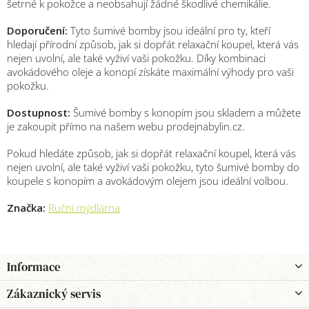
šetrné k pokožce a neobsahují žádné škodlivé chemikálie.
Doporučení:
Tyto šumivé bomby jsou ideální pro ty, kteří
hledají přírodní způsob, jak si dopřát relaxační koupel, která vás
nejen uvolní, ale také vyživí vaši pokožku. Díky kombinaci
avokádového oleje a konopí získáte maximální výhody pro vaši
pokožku.
Dostupnost:
Šumivé bomby s konopím jsou skladem a můžete
je zakoupit přímo na našem webu prodejnabylin.cz.
Pokud hledáte způsob, jak si dopřát relaxační koupel, která vás
nejen uvolní, ale také vyživí vaši pokožku, tyto šumivé bomby do
koupele s konopím a avokádovým olejem jsou ideální volbou.
Značka:
Ruční mýdlárna
Z
Informace
á
p
Zákaznický servis
a