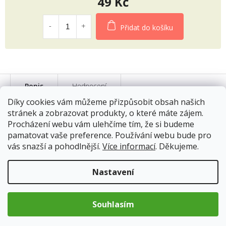
49 Kč
Měrná
cena:
Přidat do košíku
Popis
Hodnocení
Díky cookies vám můžeme přizpůsobit obsah našich
stránek a zobrazovat produkty, o které máte zájem.
Šumivé bomby do koupele s konopím a
Procházení webu vám ulehčíme tím, že si budeme
avokádovým olejem
pamatovat vaše preference. Používání webu bude pro
vás snazší a pohodlnější.
Více informací
. Děkujeme.
Představte si koupel, která vás nejen uvolní, ale také vyživí vaši
pokožku a poskytne jí potřebnou péči. Tyto šumivé bomby do
Nastavení
koupele s konopím a avokádovým olejem vám nabídnou právě
takový zážitek.
Souhlasím
Avokádový olej:
Tento olej je ideální pro velmi suchou, citlivou
a unavenou pokožku. Je bohatý na vitamíny A, E, D, lecitin a
mnoho minerálů. Tyto složky podporují obnovu buněk a