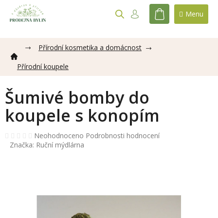
Přejít
na
NÁKUPNÍ
obsah
KOŠÍK
Přírodní kosmetika a domácnost
Přírodní koupele
Šumivé bomby do
koupele s konopím
Průměrné
Neohodnoceno
Podrobnosti hodnocení
hodnocení
Značka:
Ruční mýdlárna
produktu
je
0,0
z
5
hvězdiček.