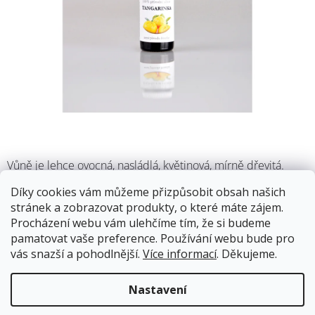
M
Vůně je lehce ovocná, nasládlá, květinová, mírně dřevitá.
Tangerinka přirozeně navozuje přátelskou atmosféru, je
Díky cookies vám můžeme přizpůsobit obsah našich
velice univerzální a je vhodná i pro provonění dětského
stránek a zobrazovat produkty, o které máte zájem.
pokoje. Můžete ji také využít do koupelí a na masáže.
Procházení webu vám ulehčíme tím, že si budeme
pamatovat vaše preference. Používání webu bude pro
12.8.2026
Skladem
vás snazší a pohodlnější.
Více informací
. Děkujeme.
Doprava od 59Kč
Nastavení
269 Kč