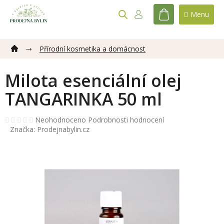
Přejít
na
NÁKUPNÍ
obsah
KOŠÍK
Přírodní kosmetika a domácnost
Milota esenciální olej
TANGARINKA 50 ml
Průměrné
Neohodnoceno
Podrobnosti hodnocení
hodnocení
Značka:
Prodejnabylin.cz
produktu
je
0,0
z
5
hvězdiček.