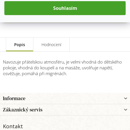
Měrná
Souhlasím
cena:
Přidat do košíku
Popis
Hodnocení
Navozuje přátelskou atmosféru, je velmi vhodná do dětského
pokoje, vhodná do koupelí a na masáže, uvolňuje napětí,
osvěžuje, pomáhá při migrénách.
Z
Informace
á
p
Zákaznický servis
a
t
Kontakt
í