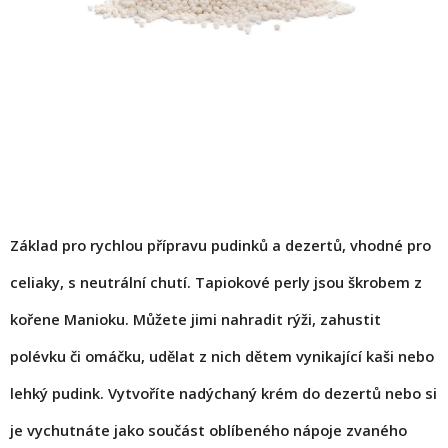
M
Základ pro rychlou přípravu pudinků a dezertů, vhodné pro
celiaky, s neutrální chutí. T
apiokové perly jsou škrobem z
kořene Manioku. Můžete jimi nahradit rýži, zahustit
polévku či omáčku, udělat z nich dětem vynikající kaši nebo
lehký pudink. Vytvoříte nadýchaný krém do dezertů nebo si
je vychutnáte jako součást oblíbeného nápoje zvaného