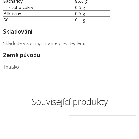
Sacharidy
86,0
g
z toho cukry
0,5
g
Bílkoviny
0,5 g
Sůl
0,1
g
Skladování
Skladujte v suchu, chraňte před teplem.
Země původu
Thajsko
Související produkty