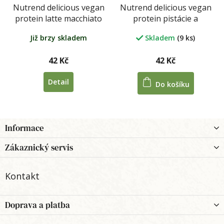
Nutrend delicious vegan
Nutrend delicious vegan
protein latte macchiato
protein pistácie a
30 g
marcipán 30 g
Již brzy skladem
Skladem
(9 ks)
42 Kč
42 Kč
Detail
Do košíku
Z
Informace
á
p
Zákaznický servis
a
t
Kontakt
í
Doprava a platba