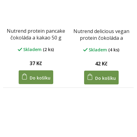
Nutrend protein pancake
Nutrend delicious vegan
čokoláda a kakao 50 g
protein čokoláda a
lískový ořech 30 g
Skladem
(2 ks)
Skladem
(4 ks)
37 Kč
42 Kč
Do košíku
Do košíku