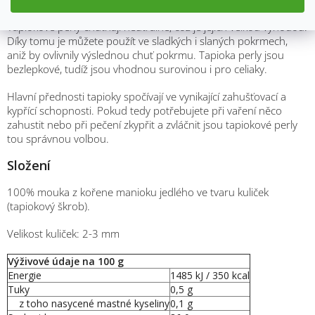
Tapiokové perly chutnají neutrálně, což je jejich velkou výhodou.
Díky tomu je můžete použít ve sladkých i slaných pokrmech,
aniž by ovlivnily výslednou chuť pokrmu. Tapioka perly jsou
bezlepkové, tudíž jsou vhodnou surovinou i pro celiaky.
Hlavní přednosti tapioky spočívají ve vynikající zahušťovací a
kypřící schopnosti. Pokud tedy potřebujete při vaření něco
zahustit nebo při pečení zkypřit a zvláčnit jsou tapiokové perly
tou správnou volbou.
Složení
100% mouka z kořene manioku jedlého ve tvaru kuliček
(tapiokový škrob).
Velikost kuliček: 2-3 mm
Výživové údaje na 100 g
Energie
1485
kJ /
350
kcal
Tuky
0,5
g
z toho nasycené mastné kyseliny
0,1
g