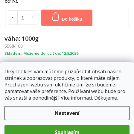
69 Kč
Do košíku
váha: 1000g
5568/100
Skladem
12.8.2026
119 Kč
Díky cookies vám můžeme přizpůsobit obsah našich
stránek a zobrazovat produkty, o které máte zájem.
Do košíku
Procházení webu vám ulehčíme tím, že si budeme
pamatovat vaše preference. Používání webu bude pro
vás snazší a pohodlnější.
Více informací
. Děkujeme.
Pro lidské tělo je tapioka příznivá díky její lehké stravitelnosti. Je
Nastavení
ideální pro lidi s trávicími potížemi. Je téměř bez alergenů,
obsahuje jednoduché sacharidy a má velmi výživnou hodnotu.
Obsahuje vitamín B, kyselinu listovou, fosfor, magnézium,
Souhlasím
vápník, draslík, vlákninu a železo.