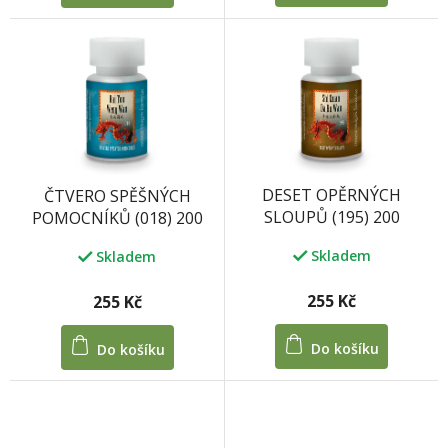
DESET OPĚRNÝCH
ČTVERO SPĚŠNÝCH
SLOUPŮ (195) 200
POMOCNÍKŮ (018) 200
kuliček/ 100 tablet 33 g
kuliček/100 tablet 33 g
Skladem
Skladem
255 Kč
255 Kč
Do košíku
Do košíku