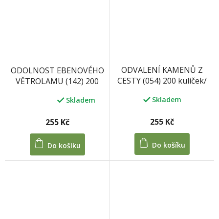
ODVALENÍ KAMENŮ Z
ODOLNOST EBENOVÉHO
CESTY (054) 200 kuliček/
VĚTROLAMU (142) 200
100 tablet 33 g
kuliček/ 100 tablet 33 g
Skladem
Skladem
Průměrné
hodnocení
produktu
255 Kč
255 Kč
je
5,0
Do košíku
Do košíku
z
5
hvězdiček.