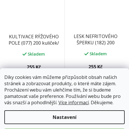
LESK NEFRITOVÉHO
KULTIVACE RÝŽOVÉHO
ŠPERKU (182) 200
POLE (077) 200 kuliček/
kuliček/ 100 tablet 33 g
100 tablet 33 g
Skladem
Skladem
255 Kč
255 Kč
Díky cookies vám můžeme přizpůsobit obsah našich
Do košíku
Do košíku
stránek a zobrazovat produkty, o které máte zájem.
Procházení webu vám ulehčíme tím, že si budeme
pamatovat vaše preference. Používání webu bude pro
vás snazší a pohodlnější.
Více informací
. Děkujeme.
Nastavení