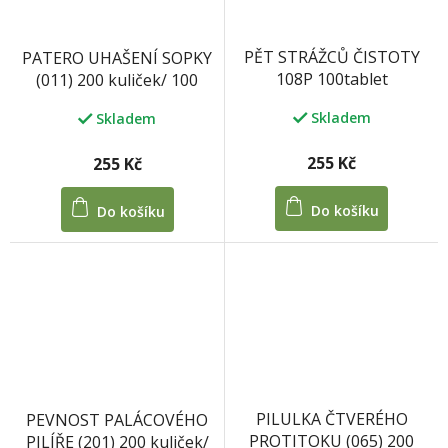
PĚT STRÁŽCŮ ČISTOTY
PATERO UHAŠENÍ SOPKY
108P 100tablet
(011) 200 kuliček/ 100
tablet 33 g
Skladem
Skladem
255 Kč
255 Kč
Do košíku
Do košíku
PILULKA ČTVERÉHO
PEVNOST PALÁCOVÉHO
PROTITOKU (065) 200
PILÍŘE (201) 200 kuliček/