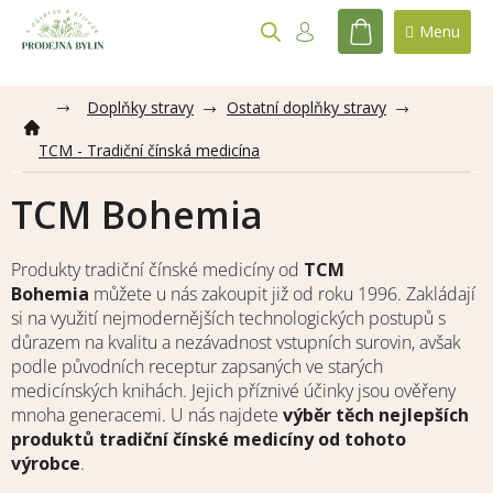
Přejít
na
NÁKUPNÍ
obsah
KOŠÍK
Doplňky stravy
Ostatní doplňky stravy
TCM - Tradiční čínská medicína
TCM Bohemia
Produkty tradiční čínské medicíny od
TCM
Bohemia
můžete u nás zakoupit již od roku 1996. Zakládají
si na využití nejmodernějších technologických postupů s
důrazem na kvalitu a nezávadnost vstupních surovin, avšak
podle původních receptur zapsaných ve starých
medicínských knihách. Jejich příznivé účinky jsou ověřeny
mnoha generacemi. U nás najdete
výběr těch nejlepších
produktů tradiční čínské medicíny od tohoto
výrobce
.