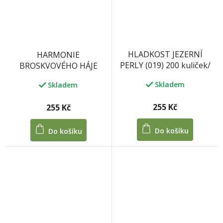
HLADKOST JEZERNÍ
HARMONIE
PERLY (019) 200 kuliček/
BROSKVOVÉHO HÁJE
100 tablet 33 g
(192) 200 kuliček/ 100
Skladem
Skladem
tablet 33 g
255 Kč
255 Kč
Do košíku
Do košíku