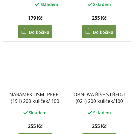
Skladem
Skladem
Průměrné
hodnocení
produktu
255 Kč
179 Kč
je
5,0
Do košíku
Do košíku
z
5
hvězdiček.
OBNOVA ŘÍŠE STŘEDU
NÁRAMEK OSMI PEREL
(021) 200 kuliček/100
(191) 200 kuliček/ 100
tablet / 33 g
tablet 33 g
Skladem
Skladem
255 Kč
255 Kč