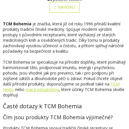
v
á
l
NAHORU
n
á
k
o
d
v
a
TCM Bohemia
je značka, která již od roku 1996 přináší kvalitní
á
c
produkty tradiční čínské medicíny. Spojuje moderní výrobní
n
í
postupy s původními recepturami, které vycházejí ze starých
í
p
medicínských knih a osvědčených tradic. Díky tomu si produkty
r
zachovávají vysokou účinnost a čistotu, a přitom splňují náročné
v
požadavky na bezpečnost a kvalitu.
k
y
TCM Bohemia se specializuje na přírodní doplňky, které pomáhají
v
harmonizovat tělo, podporovat imunitu, energii i psychickou
ý
pohodu. Jsou vhodné jak pro prevenci, tak i pro podporu při
p
zvýšené zátěži a dlouhodobé péči o zdraví. Pokud chcete objevit
i
další přírodní produkty, doporučujeme se podívat také na
TCM
s
Herbs
nebo
maca peruánskou
, které účinky TCM Bohemia skvěle
u
doplňují.
Časté dotazy k TCM Bohemia
Čím jsou produkty TCM Bohemia výjimečné?
Produkty TCM Bohemia spojují tradiční čínské receptury se