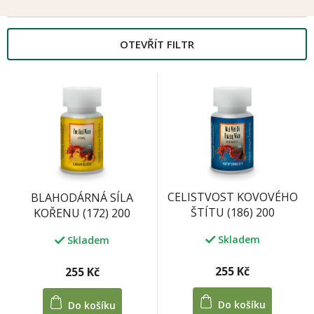
OTEVŘÍT FILTR
V
ý
M
p
i
s
p
r
o
CELISTVOST KOVOVÉHO
BLAHODÁRNÁ SÍLA
d
ŠTÍTU (186) 200
KOŘENU (172) 200
u
kuliček/100 tablet 33 g
kuliček/100 tablet 33 g
k
Skladem
Skladem
t
ů
255 Kč
255 Kč
Do košíku
Do košíku