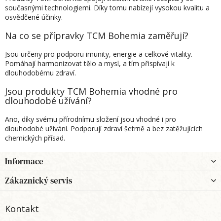
současnými technologiemi. Díky tomu nabízejí vysokou kvalitu a
osvědčené účinky.
Na co se přípravky TCM Bohemia zaměřují?
Jsou určeny pro podporu imunity, energie a celkové vitality.
Pomáhají harmonizovat tělo a mysl, a tím přispívají k
dlouhodobému zdraví.
Jsou produkty TCM Bohemia vhodné pro
dlouhodobé užívání?
Ano, díky svému přírodnímu složení jsou vhodné i pro
dlouhodobé užívání. Podporují zdraví šetrně a bez zatěžujících
chemických přísad.
Z
Informace
á
p
Zákaznický servis
a
t
Kontakt
í