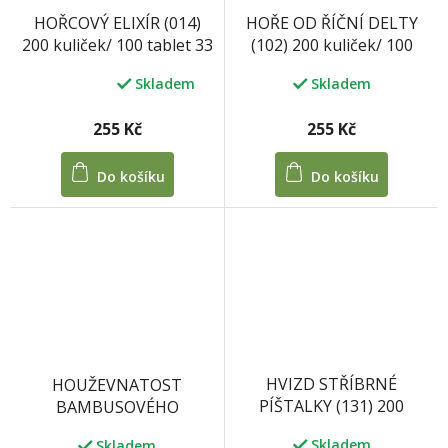
HOŘE OD ŘÍČNÍ DELTY
HOŘCOVÝ ELIXÍR (014)
(102) 200 kuliček/ 100
200 kuliček/ 100 tablet 33
tablet 33 g
g
Skladem
Skladem
Průměrné
hodnocení
produktu
255 Kč
255 Kč
je
5,0
Do košíku
Do košíku
z
5
hvězdiček.
HVIZD STŘÍBRNÉ
HOUŽEVNATOST
PÍŠTALKY (131) 200
BAMBUSOVÉHO
kuliček/ 100 tablet 33 g
VÝHONKU (205) 200
Skladem
Skladem