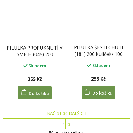
PILULKA ŠESTI CHUTÍ
PILULKA PROPUKNUTÍ V
(181) 200 kuliček/ 100
SMÍCH (045) 200
tablet 33 g
kuliček/100 tablet / 33 g
Skladem
Skladem
255 Kč
255 Kč
Do košíku
Do košíku
NAČÍST 36 DALŠÍCH
S
1
3
t
O
r
84
položek celkem