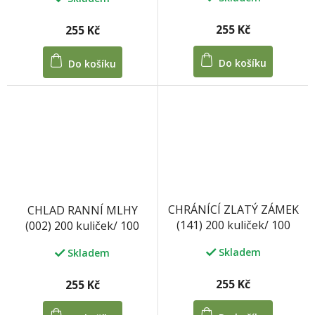
kuliček/ 100 tablet 33 g
255 Kč
255 Kč
Do košíku
Do košíku
CHRÁNÍCÍ ZLATÝ ZÁMEK
CHLAD RANNÍ MLHY
(141) 200 kuliček/ 100
(002) 200 kuliček/ 100
tablet 33 g
tablet 33 g
Skladem
Skladem
255 Kč
255 Kč