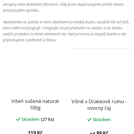
alergeny nebo dietetické informace. Vždy proto doporučujeme přečíst etiketu
před použitím výrobku.
Nezalekněte se, jestliže se vámi objednané produkty budou vizuálně lišit od těch,
které vidíte na fotografii. Fotografie slouží především na ukázku a na kvalitu
našich produktů to nemá sebemenší vliv. Naší prioritou je nejvyšší kvalita a vše
připravujeme s pečlivostí a láskou.
Višeň sušená natural
Višně v Drakeově rumu -
100g
ovocný čaj
Skladem
(27 ks)
Skladem
119 Kč
89 Kč
od