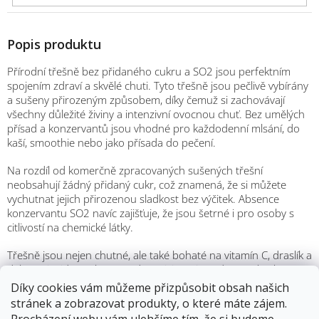
Popis produktu
Přírodní třešně bez přidaného cukru a SO2 jsou perfektním
spojením zdraví a skvělé chuti. Tyto třešně jsou pečlivě vybírány
a sušeny přirozeným způsobem, díky čemuž si zachovávají
všechny důležité živiny a intenzivní ovocnou chuť. Bez umělých
přísad a konzervantů jsou vhodné pro každodenní mlsání, do
kaší, smoothie nebo jako přísada do pečení.
Na rozdíl od komerčně zpracovaných sušených třešní
neobsahují žádný přidaný cukr, což znamená, že si můžete
vychutnat jejich přirozenou sladkost bez výčitek. Absence
konzervantu SO2 navíc zajišťuje, že jsou šetrné i pro osoby s
citlivostí na chemické látky.
Třešně jsou nejen chutné, ale také bohaté na vitamín C, draslík a
další antioxidanty, které podporují imunitu, zdraví pokožky a
celkovou vitalitu. Tento produkt je ideální pro všechny, kteří
Díky cookies vám můžeme přizpůsobit obsah našich
chtějí zdravou a chutnou svačinu bez kompromisů.
stránek a zobrazovat produkty, o které máte zájem.