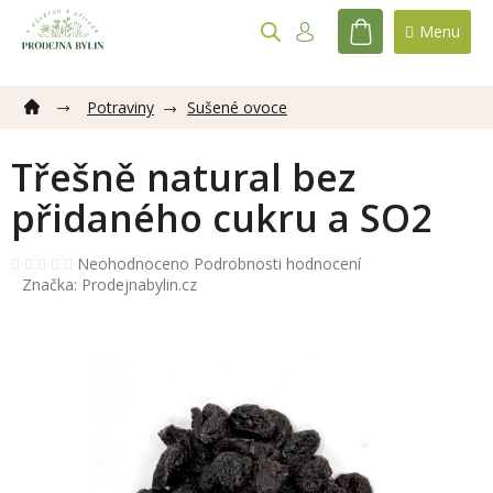
Přejít
na
NÁKUPNÍ
obsah
KOŠÍK
Potraviny
Sušené ovoce
Třešně natural bez
přidaného cukru a SO2
Průměrné
Neohodnoceno
Podrobnosti hodnocení
hodnocení
Značka:
Prodejnabylin.cz
produktu
je
0,0
z
5
hvězdiček.