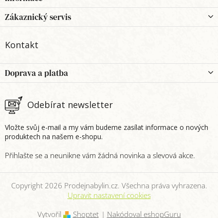
á
p
Zákaznický servis
a
t
Kontakt
í
Doprava a platba
Odebírat newsletter
Vložte svůj e-mail a my vám budeme zasílat informace o nových
produktech na našem e-shopu.
Copyright 2026
Prodejnabylin.cz
. Všechna práva vyhrazena.
Upravit nastavení cookies
Vytvořil
Shoptet
|
Nakódoval eshopGuru