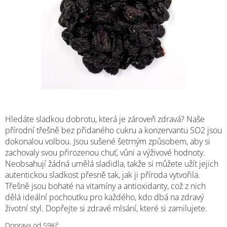
M
Hledáte sladkou dobrotu, která je zároveň zdravá? Naše
přírodní třešně bez přidaného cukru a konzervantu SO2 jsou
dokonalou volbou. Jsou sušené šetrným způsobem, aby si
zachovaly svou přirozenou chuť, vůni a výživové hodnoty.
Neobsahují žádná umělá sladidla, takže si můžete užít jejich
autentickou sladkost přesně tak, jak ji příroda vytvořila.
Třešně jsou bohaté na vitamíny a antioxidanty, což z nich
dělá ideální pochoutku pro každého, kdo dbá na zdravý
životní styl. Dopřejte si zdravé mlsání, které si zamilujete.
Doprava od 59Kč