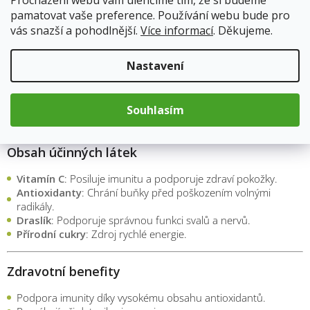
Procházení webu vám ulehčíme tím, že si budeme
pamatovat vaše preference. Používání webu bude pro
Výživové hodnoty na 100 g
vás snazší a pohodlnější.
Více informací
. Děkujeme.
Energie: 1102 kJ / 263 kcal
Tuky: 0,3 g (z toho nasycené mastné kyseliny: 0,1 g)
Nastavení
Sacharidy: 63 g (z toho cukry: 42 g)
Bílkoviny: 1,7 g
Vláknina: 7,5 g
Souhlasím
Sůl: 0,01 g
Obsah účinných látek
Vitamín C
: Posiluje imunitu a podporuje zdraví pokožky.
Antioxidanty
: Chrání buňky před poškozením volnými
radikály.
Draslík
: Podporuje správnou funkci svalů a nervů.
Přírodní cukry
: Zdroj rychlé energie.
Zdravotní benefity
Podpora imunity díky vysokému obsahu antioxidantů.