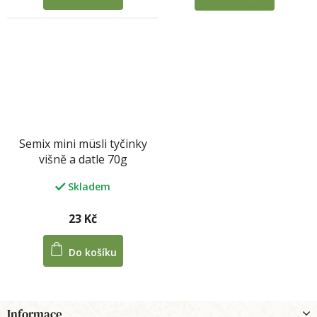
Semix mini müsli tyčinky
višně a datle 70g
Skladem
23 Kč
Do košíku
Z
Informace