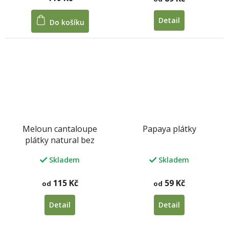
Detail
Do košíku
Meloun cantaloupe
Papaya plátky
plátky natural bez
přidaného cukru a SO2
Skladem
Skladem
115 Kč
59 Kč
od
od
Detail
Detail