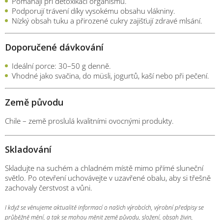
Pomáhají při detoxikaci organismu.
Podporují trávení díky vysokému obsahu vlákniny.
Nízký obsah tuku a přirozené cukry zajišťují zdravé mlsání.
Doporučené dávkování
Ideální porce: 30–50 g denně.
Vhodné jako svačina, do müsli, jogurtů, kaší nebo při pečení.
Země původu
Chile – země proslulá kvalitními ovocnými produkty.
Skladování
Skladujte na suchém a chladném místě mimo přímé sluneční
světlo. Po otevření uchovávejte v uzavřené obalu, aby si třešně
zachovaly čerstvost a vůni.
I když se věnujeme aktualitě informací o našich výrobcích, výrobní předpisy se
průběžně mění, a tak se mohou měnit země původu, složení, obsah živin,