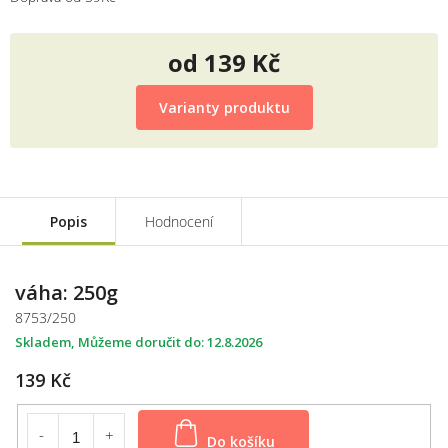
od
139 Kč
Měrná
cena:
Varianty produktu
Popis
Hodnocení
váha: 250g
8753/250
Skladem
12.8.2026
139 Kč
Do košíku