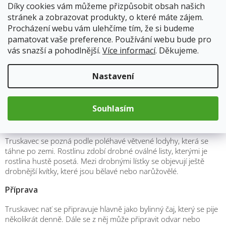
normální činnost dýchacího systému
Díky cookies vám můžeme přizpůsobit obsah našich
podpora kardiovaskulárního systému
stránek a zobrazovat produkty, o které máte zájem.
skvěle působí na krevní tlak
Procházení webu vám ulehčíme tím, že si budeme
podporuje trávení a fungování žlučníku
pamatovat vaše preference. Používání webu bude pro
podpora zdravých močových cest
vás snazší a pohodlnější.
Více informací
. Děkujeme.
podporuje proces hubnutí
dle nařízení ES č.1924/2006 nemůžeme uvádět zdravotní účinky,
proto výše uvedené léčivé účinky jsou formou tipů našich babiček
Nastavení
a tradičního lidového léčitelství. Nejedná se o lékařské doporučení
– vycházíme pouze informací z internetu, které nemusí být
odborné.
Souhlasím
Popis a vzhled
Truskavec se pozná podle poléhavé větvené lodyhy, která se
táhne po zemi. Rostlinu zdobí drobné oválné listy, kterými je
rostlina hustě posetá. Mezi drobnými lístky se objevují ještě
drobnější kvítky, které jsou bělavé nebo narůžovělé.
Příprava
Truskavec nať se připravuje hlavně jako bylinný čaj, který se pije
několikrát denně. Dále se z něj může připravit odvar nebo