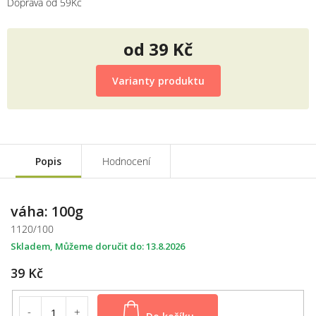
Doprava od 59Kč
od
39 Kč
Měrná
cena:
Varianty produktu
Popis
Hodnocení
váha: 100g
1120/100
Skladem
13.8.2026
39 Kč
Do košíku