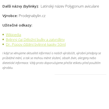
Další názvy (bylinky):
Latinský název Polygonum aviculare
Výrobce:
Prodejnabylin.cz
Užitečné odkazy:
Wikipedia
Bylinný čaj Děložní bulky a zatvrdliny
Dr. Popov čištění bylinné kapky 50ml
I když se věnujeme aktualitě informací o našich výrobcích, výrobní předpisy se
průběžně mění, a tak se mohou měnit složení, obsah živin, alergeny nebo
dietetické informace. Vždy proto doporučujeme přečíst etiketu před použitím
výrobku.