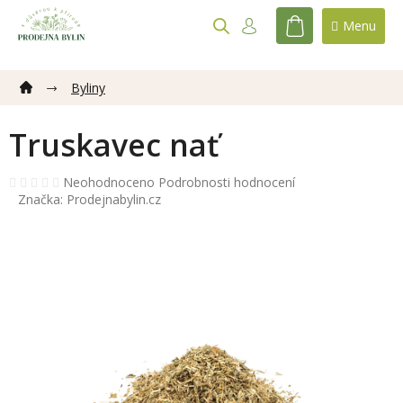
Přejít
na
NÁKUPNÍ
obsah
KOŠÍK
Byliny
Truskavec nať
Průměrné
Neohodnoceno
Podrobnosti hodnocení
hodnocení
Značka:
Prodejnabylin.cz
produktu
je
0,0
z
5
hvězdiček.