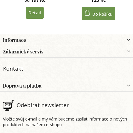
od
Detail
Do košíku
Z
Informace
á
p
Zákaznický servis
a
t
Kontakt
í
Doprava a platba
Odebírat newsletter
Vložte svůj e-mail a my vám budeme zasílat informace o nových
produktech na našem e-shopu.