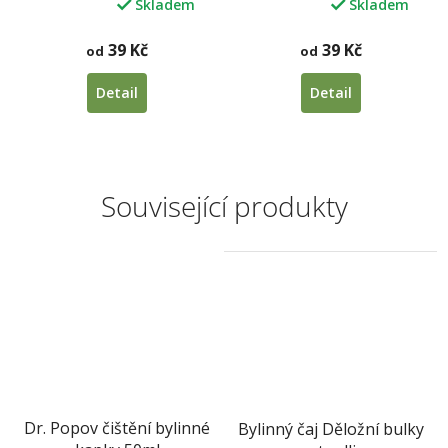
Skladem
Skladem
Průměrné
Průměrné
hodnocení
hodnocení
produktu
produktu
39 Kč
39 Kč
od
od
je
je
5,0
5,0
Detail
Detail
z
z
5
5
hvězdiček.
hvězdiček.
Související produkty
Dr. Popov čištění bylinné
Bylinný čaj Děložní bulky