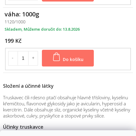
váha: 1000g
1120/1000
Skladem
13.8.2026
199 Kč
Do košíku
Složení a účinné látky
Truskavec čili rdesno ptačí obsahuje hlavně třísloviny, kyselinu
křemičitou, flavonové glykosidy jako je avicularin, hyperosid a
kvercitrin. Dále obsahuje sliz, organické kyseliny včetně kyseliny
askorbové, cukry, pryskyřice a stopové prvky silice.
Účinky truskavce