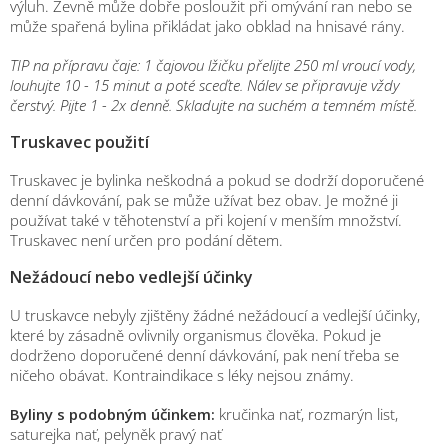
výluh. Zevně může dobře posloužit při omývání ran nebo se
může spařená bylina přikládat jako obklad na hnisavé rány.
TIP na přípravu čaje: 1 čajovou lžičku přelijte 250 ml vroucí vody,
louhujte 10 - 15 minut a poté sceďte. Nálev se připravuje vždy
čerstvý. Pijte 1 - 2x denně. Skladujte na suchém a temném místě.
Truskavec použití
Truskavec je bylinka neškodná a pokud se dodrží doporučené
denní dávkování, pak se může užívat bez obav. Je možné ji
používat také v těhotenství a při kojení v menším množství.
Truskavec není určen pro podání dětem.
Nežádoucí nebo vedlejší účinky
U truskavce nebyly zjištěny žádné nežádoucí a vedlejší účinky,
které by zásadně ovlivnily organismus člověka. Pokud je
dodrženo doporučené denní dávkování, pak není třeba se
ničeho obávat. Kontraindikace s léky nejsou známy.
Byliny s podobným účinkem:
kručinka nať, rozmarýn list,
saturejka nať, pelyněk pravý nať