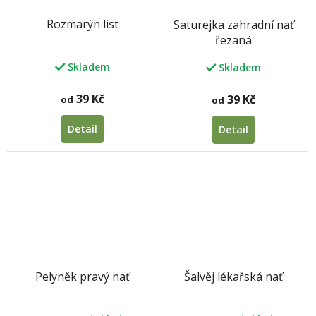
Rozmarýn list
Saturejka zahradní nať
řezaná
Skladem
Skladem
39 Kč
39 Kč
od
od
Detail
Detail
Pelyněk pravý nať
Šalvěj lékařská nať