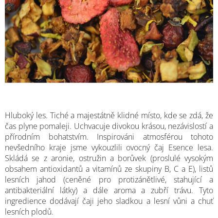
M
Hluboký les. Tiché a majestátně klidné místo, kde se zdá, že
čas plyne pomaleji. Uchvacuje divokou krásou, nezávislostí a
přírodním bohatstvím. Inspirováni atmosférou tohoto
nevšedního kraje jsme vykouzlili ovocný čaj Esence lesa.
Skládá se z aronie, ostružin a borůvek (proslulé vysokým
obsahem antioxidantů a vitamínů ze skupiny B, C a E), listů
lesních jahod (ceněné pro protizánětlivé, stahující a
antibakteriální látky) a dále aroma a zubří trávu. Tyto
ingredience dodávají čaji jeho sladkou a lesní vůni a chuť
lesních plodů.