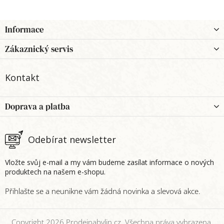
Z
Informace
á
p
Zákaznický servis
a
t
Kontakt
í
Doprava a platba
Odebírat newsletter
Vložte svůj e-mail a my vám budeme zasílat informace o nových
produktech na našem e-shopu.
Copyright 2026
Prodejnabylin.cz
. Všechna práva vyhrazena.