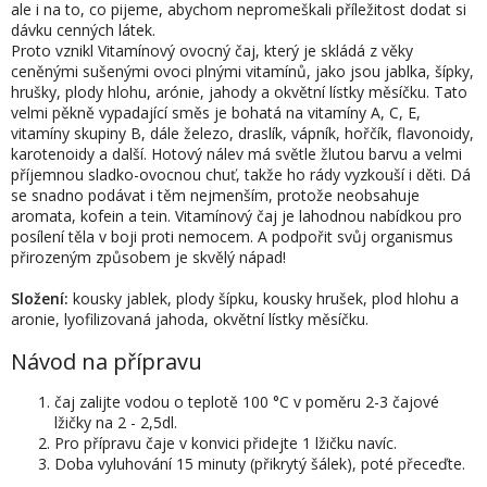
ale i na to, co pijeme, abychom nepromeškali příležitost dodat si
dávku cenných látek.
Proto vznikl Vitamínový ovocný čaj, který je skládá z věky
ceněnými sušenými ovoci plnými vitamínů, jako jsou jablka, šípky,
hrušky, plody hlohu, arónie, jahody a okvětní lístky měsíčku. Tato
velmi pěkně vypadající směs je bohatá na vitamíny A, C, E,
vitamíny skupiny B, dále železo, draslík, vápník, hořčík, flavonoidy,
karotenoidy a další. Hotový nálev má světle žlutou barvu a velmi
příjemnou sladko-ovocnou chuť, takže ho rády vyzkouší i děti. Dá
se snadno podávat i těm nejmenším, protože neobsahuje
aromata, kofein a tein. Vitamínový čaj je lahodnou nabídkou pro
posílení těla v boji proti nemocem. A podpořit svůj organismus
přirozeným způsobem je skvělý nápad!
Složení:
kousky jablek, plody šípku, kousky hrušek, plod hlohu a
aronie, lyofilizovaná jahoda, okvětní lístky měsíčku.
Návod na přípravu
čaj zalijte vodou o teplotě 100 °C v poměru 2-3 čajové
lžičky na 2 - 2,5dl.
Pro přípravu čaje v konvici přidejte 1 lžičku navíc.
Doba vyluhování 15 minuty (přikrytý šálek), poté přeceďte.