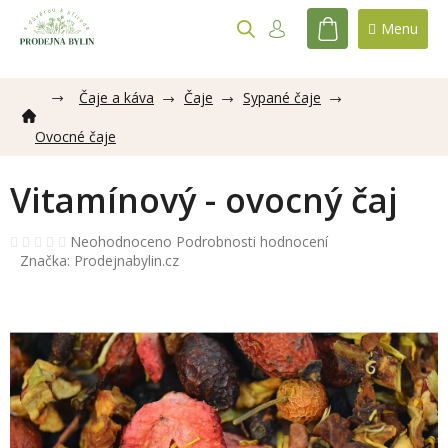
Přejít
na
NÁKUPNÍ
obsah
KOŠÍK
Čaje a káva
Čaje
Sypané čaje
Ovocné čaje
Vitamínový - ovocný čaj
Průměrné
Neohodnoceno
Podrobnosti hodnocení
hodnocení
Značka:
Prodejnabylin.cz
produktu
je
0,0
z
5
hvězdiček.