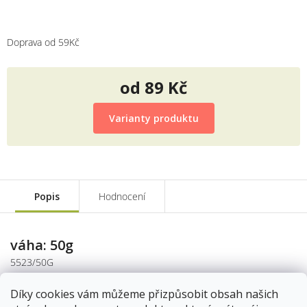
Doprava od 59Kč
od
89 Kč
Měrná
cena:
Varianty produktu
Popis
Hodnocení
váha: 50g
5523/50G
Skladem
11.8.2026
Díky cookies vám můžeme přizpůsobit obsah našich
89 Kč