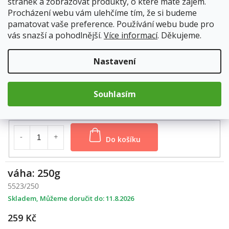
stránek a zobrazovat produkty, o které máte zájem.
Procházení webu vám ulehčíme tím, že si budeme
pamatovat vaše preference. Používání webu bude pro
Do košíku
vás snazší a pohodlnější.
Více informací
. Děkujeme.
Nastavení
váha: 100g
5523/100
Skladem
11.8.2026
Souhlasím
119 Kč
Do košíku
váha: 250g
5523/250
Skladem
11.8.2026
259 Kč