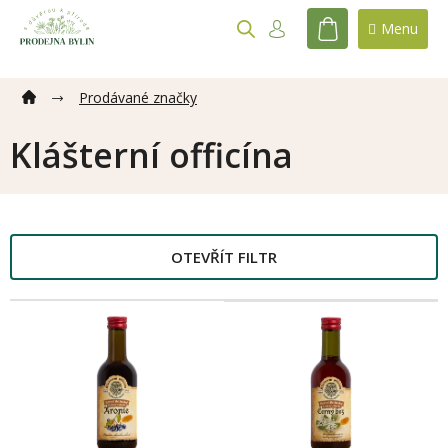
Přejít
na
NÁKUPNÍ
obsah
KOŠÍK
Prodávané značky
Klášterní officína
OTEVŘÍT FILTR
V
ý
p
i
s
p
r