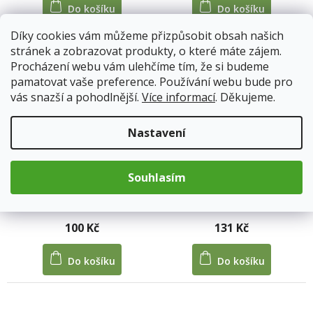
Do košíku
Do košíku
z
5
Díky cookies vám můžeme přizpůsobit obsah našich
hvězdiček.
stránek a zobrazovat produkty, o které máte zájem.
Procházení webu vám ulehčíme tím, že si budeme
pamatovat vaše preference. Používání webu bude pro
vás snazší a pohodlnější.
Více informací
. Děkujeme.
Nastavení
KOPŘIVA 250 ml
LÍPA 250 ml
Souhlasím
Skladem
Skladem
Průměrné
hodnocení
produktu
100 Kč
131 Kč
je
5,0
Do košíku
Do košíku
z
5
hvězdiček.