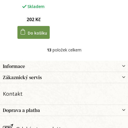
Skladem
202 Kč
Do košíku
13
položek celkem
O
v
l
Z
Informace
á
á
d
p
Zákaznický servis
a
a
c
t
í
Kontakt
í
p
r
v
Doprava a platba
k
y
v
ý