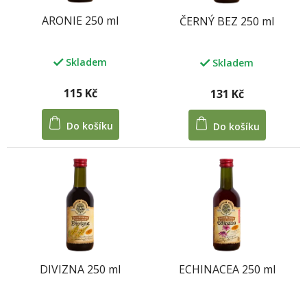
o
ARONIE 250 ml
ČERNÝ BEZ 250 ml
d
u
k
Skladem
Skladem
t
ů
115 Kč
M
131 Kč
Do košíku
Do košíku
DIVIZNA 250 ml
ECHINACEA 250 ml