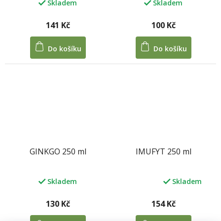
Skladem
Skladem
141 Kč
100 Kč
Do košíku
Do košíku
GINKGO 250 ml
IMUFYT 250 ml
Skladem
Skladem
Průměrné
hodnocení
produktu
130 Kč
154 Kč
je
5,0