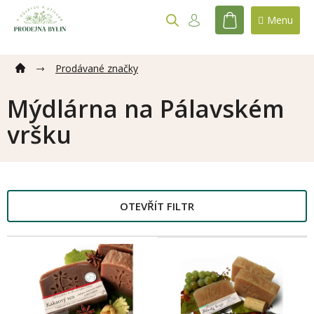
Přejít
na
NÁKUPNÍ
obsah
KOŠÍK
Prodávané značky
Mýdlárna na Pálavském
vršku
OTEVŘÍT FILTR
V
ý
p
i
s