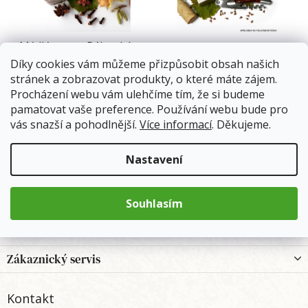
p
r
o
Mýdlárna na Pálavském
Mýdlárna na Pálavském
d
vršku Kakaový sen
vršku Pálavský hrozen
Díky cookies vám můžeme přizpůsobit obsah našich
u
stránek a zobrazovat produkty, o které máte zájem.
k
Skladem
(4 ks)
Skladem
(6 ks)
M
Procházení webu vám ulehčíme tím, že si budeme
t
pamatovat vaše preference. Používání webu bude pro
ů
149 Kč
149 Kč
vás snazší a pohodlnější.
Více informací
. Děkujeme.
Do košíku
Do košíku
Nastavení
2
položek celkem
O
Souhlasím
v
l
Z
Informace
á
á
d
p
Zákaznický servis
a
a
c
t
í
Kontakt
í
p