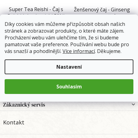
o
Super Tea Reishi - Čaj s
Ženšenový čaj - Ginseng
d
Reishi (obsah reishi 50%)
tea 20 sáčků
u
Díky cookies vám můžeme přizpůsobit obsah našich
k
Již brzy skladem
Skladem
(7 ks)
stránek a zobrazovat produkty, o které máte zájem.
t
Procházení webu vám ulehčíme tím, že si budeme
ů
246 Kč
M
99 Kč
pamatovat vaše preference. Používání webu bude pro
vás snazší a pohodlnější.
Více informací
. Děkujeme.
Detail
Do košíku
Nastavení
2
položek celkem
O
v
Souhlasím
l
Z
Informace
á
á
d
p
Zákaznický servis
a
a
c
t
í
Kontakt
í
p
r
v