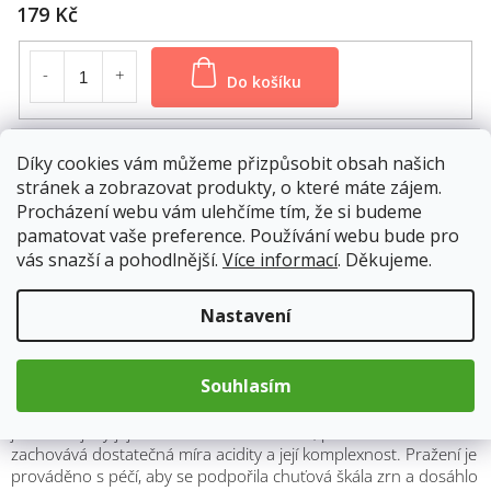
179 Kč
Do košíku
Díky cookies vám můžeme přizpůsobit obsah našich
Senzorické hodnocení
stránek a zobrazovat produkty, o které máte zájem.
Procházení webu vám ulehčíme tím, že si budeme
V této kávě se projevuje průměrná sladkost, která je
pamatovat vaše preference. Používání webu bude pro
doprovázena mírnou hořkostí a vysokou kyselostí. Příchuť kávy
vás snazší a pohodlnější.
Více informací
. Děkujeme.
je charakterizována tóny čokolády a květin, čímž vzniká
kombinace bohatá na chuťové nuance. Intenzita chuti je vysoká,
což poskytuje silný a výrazný zážitek. Tělo kávy je plné, což
Nastavení
dodává dojem sytosti a robustnosti.
Styl pražení
Souhlasím
Styl pražení této kávy je střední až tmavý. Tímto stylem pražení
jsou rozvíjeny její hluboké a bohaté chutě, přičemž se
zachovává dostatečná míra acidity a její komplexnost. Pražení je
prováděno s péčí, aby se podpořila chuťová škála zrn a dosáhlo