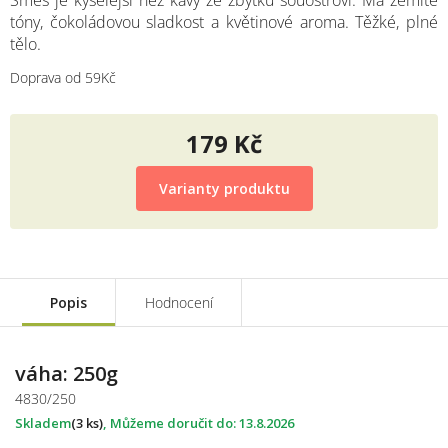
Směs je kyselejší než kávy ze zbytku souostroví. Má zemité
tóny, čokoládovou sladkost a květinové aroma. Těžké, plné
tělo.
Doprava od 59Kč
179 Kč
Měrná
cena:
Varianty produktu
Popis
Hodnocení
váha: 250g
4830/250
Skladem
(3 ks)
13.8.2026