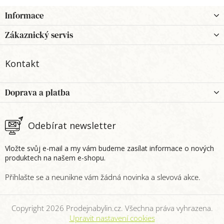
Z
Informace
á
p
Zákaznický servis
a
t
Kontakt
í
Doprava a platba
Odebírat newsletter
Vložte svůj e-mail a my vám budeme zasílat informace o nových
produktech na našem e-shopu.
Copyright 2026
Prodejnabylin.cz
. Všechna práva vyhrazena.
Upravit nastavení cookies