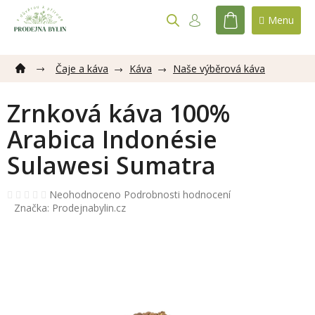
Přejít
na
NÁKUPNÍ
obsah
KOŠÍK
Čaje a káva
Káva
Naše výběrová káva
Zrnková káva 100%
Arabica Indonésie
Sulawesi Sumatra
Průměrné
Neohodnoceno
Podrobnosti hodnocení
hodnocení
Značka:
Prodejnabylin.cz
produktu
je
0,0
z
5
hvězdiček.