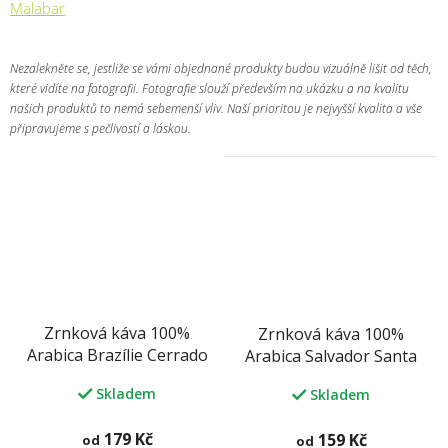
Malabar
Nezalekněte se, jestliže se vámi objednané produkty budou vizuálně lišit od těch,
které vidíte na fotografii. Fotografie slouží především na ukázku a na kvalitu
našich produktů to nemá sebemenší vliv. Naší prioritou je nejvyšší kvalita a vše
připravujeme s pečlivostí a láskou.
Zrnková káva 100%
Zrnková káva 100%
Arabica Brazílie Cerrado
Arabica Salvador Santa
Ana
Skladem
Skladem
179 Kč
159 Kč
od
od