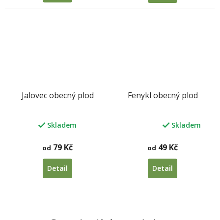
Jalovec obecný plod
Fenykl obecný plod
Skladem
Skladem
Průměrné
hodnocení
produktu
79 Kč
49 Kč
od
od
je
5,0
Detail
Detail
z
5
hvězdiček.