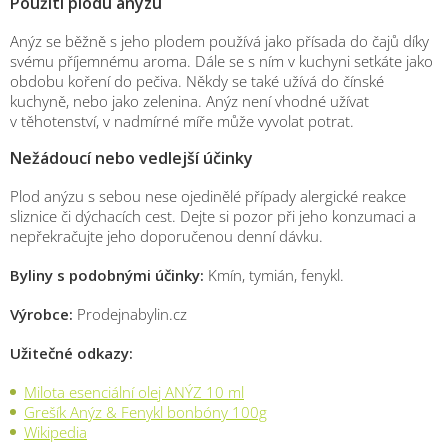
Použití plodu anýzu
Anýz se běžně s jeho plodem používá jako přísada do čajů díky
svému příjemnému aroma. Dále se s ním v kuchyni setkáte jako
obdobu koření do pečiva. Někdy se také užívá do čínské
kuchyně, nebo jako zelenina. Anýz není vhodné užívat
v těhotenství, v nadmírné míře může vyvolat potrat.
Nežádoucí nebo vedlejší účinky
Plod anýzu s sebou nese ojedinělé případy alergické reakce
sliznice či dýchacích cest. Dejte si pozor při jeho konzumaci a
nepřekračujte jeho doporučenou denní dávku.
Byliny s podobnými účinky:
Kmín, tymián, fenykl.
Výrobce:
Prodejnabylin.cz
Užitečné odkazy:
Milota esenciální olej ANÝZ 10 ml
Grešík Anýz & Fenykl bonbóny 100g
Wikipedia