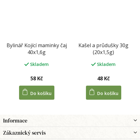
Bylinář Kojící maminky čaj
Kašel a průdušky 30g
40x1,6g
(20x1,5g)
Skladem
Skladem
58 Kč
48 Kč
Do košíku
Do košíku
Z
Informace
á
p
Zákaznický servis
a