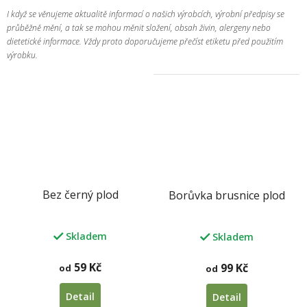
I když se věnujeme aktualitě informací o našich výrobcích, výrobní předpisy se
průběžně mění, a tak se mohou měnit složení, obsah živin, alergeny nebo
dietetické informace. Vždy proto doporučujeme přečíst etiketu před použitím
výrobku.
Bez černý plod
Borůvka brusnice plod
Skladem
Skladem
59 Kč
99 Kč
od
od
Detail
Detail