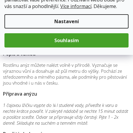
vás snazší a pohodlnější.
Více informací
. Děkujeme.
Funkce střevního traktu
Funkce dýchacího systému
Podporuje trávení
Nastavení
Podporuje tvorbu mateřského mléka
dle nařízení ES č.1924/2006 nemůžeme uvádět zdravotní účinky,
proto výše uvedené léčivé účinky jsou formou tipů našich babiček
Souhlasím
a tradičního lidového léčitelství.
Popis a vzhled
Rostlinu anýz můžete nalézt volně v přírodě. Vyznačuje se
výraznou vůní a dosahuje až půl metru do výšky. Pochází ze
středozemního a mírného pásma, ale podmínky pro pěstování
jsou vhodné i u nás v česku.
Příprava anýzu
1 čajovou lžičku vsypte do ¼ l studené vody, přiveďte k varu a
nechte krátce povařit. V zakryté nádobě se nechte 15 minut odstát
a posléze sceďte. Odvar se připravuje vždy čerstvý. Pijte 1 - 2x
denně. Skladujte na suchém a temném místě.