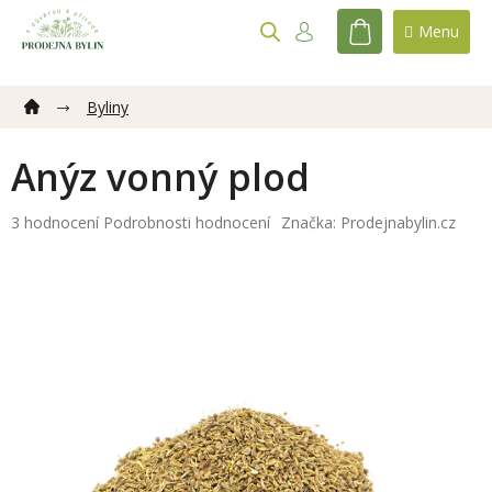
Přejít
na
NÁKUPNÍ
obsah
KOŠÍK
Byliny
Anýz vonný plod
Průměrné
3 hodnocení
Podrobnosti hodnocení
Značka:
Prodejnabylin.cz
hodnocení
produktu
je
5,0
z
5
hvězdiček.