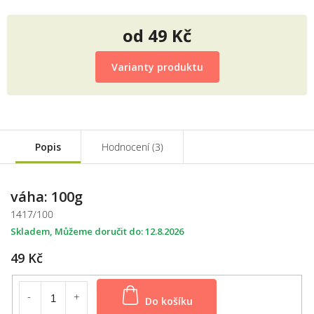
od
49 Kč
Měrná
cena:
Varianty produktu
Popis
Hodnocení (3)
váha: 100g
1417/100
Skladem
12.8.2026
49 Kč
Do košíku