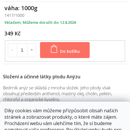
váha: 1000g
1417/1000
Skladem
12.8.2026
349 Kč
Do košíku
Složení a účinné látky plodu Anýzu
Bedrník anýz se skládá z mnoha složek. Jeho plody však
obsahují především anthenol, mastný olej, cholin, pektin,
chlorofyl a organické kyseliny.
Účinky anýzu
Díky cookies vám můžeme přizpůsobit obsah našich
stránek a zobrazovat produkty, o které máte zájem.
Pokud máte potíže se střevním traktem, pomoct by vám mohl
Procházení webu vám ulehčíme tím, že si budeme
právě anýz, účinky jeho plodu napomáhají těmto funkcím:
pamatovat vaše preference. Používání webu bude pro