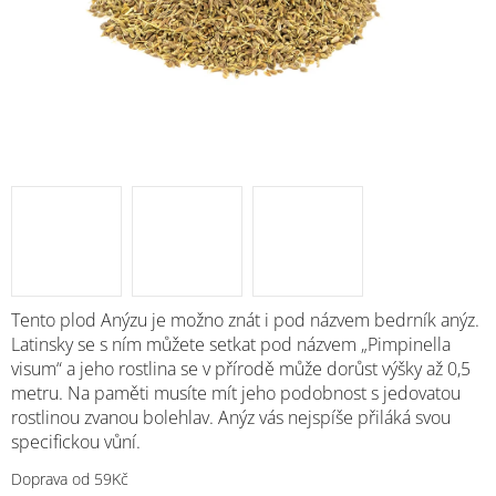
M
Tento plod Anýzu je možno znát i pod názvem bedrník anýz.
Latinsky se s ním můžete setkat pod názvem „Pimpinella
visum“ a jeho rostlina se v přírodě může dorůst výšky až 0,5
metru. Na paměti musíte mít jeho podobnost s jedovatou
rostlinou zvanou bolehlav. Anýz vás nejspíše přiláká svou
specifickou vůní.
Doprava od 59Kč