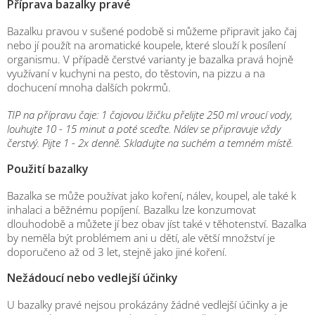
Příprava bazalky pravé
Bazalku pravou v sušené podobě si můžeme připravit jako čaj
nebo jí použít na aromatické koupele, které slouží k posílení
organismu. V případě čerstvé varianty je bazalka pravá hojně
využívaní v kuchyni na pesto, do těstovin, na pizzu a na
dochucení mnoha dalších pokrmů.
TIP na přípravu čaje: 1 čajovou lžičku přelijte 250 ml vroucí vody,
louhujte 10 - 15 minut a poté sceďte. Nálev se připravuje vždy
čerstvý. Pijte 1 - 2x denně. Skladujte na suchém a temném místě.
Použití bazalky
Bazalka se může používat jako koření, nálev, koupel, ale také k
inhalaci a běžnému popíjení. Bazalku lze konzumovat
dlouhodobě a můžete jí bez obav jíst také v těhotenství. Bazalka
by neměla být problémem ani u dětí, ale větší množství je
doporučeno až od 3 let, stejně jako jiné koření.
Nežádoucí nebo vedlejší účinky
U bazalky pravé nejsou prokázány žádné vedlejší účinky a je