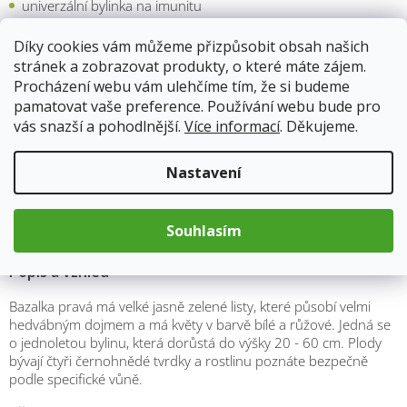
univerzální bylinka na imunitu
podporuje trávení
působí proti nadýmání
Díky cookies vám můžeme přizpůsobit obsah našich
podporuje chuť k jídlu
stránek a zobrazovat produkty, o které máte zájem.
na migrénu
Procházení webu vám ulehčíme tím, že si budeme
nespavost a závrať
pamatovat vaše preference. Používání webu bude pro
tvorba mateřského mléka
vás snazší a pohodlnější.
Více informací
. Děkujeme.
přírodní antibiotikum
a další
dle nařízení ES č.1924/2006 nemůžeme uvádět zdravotní účinky,
Nastavení
proto výše uvedené léčivé účinky jsou formou tipů našich babiček
a tradičního lidového léčitelství. Nejedná se o lékařské doporučení
– vycházíme pouze informací z internetu, které nemusí být
Souhlasím
odborné.
Popis a vzhled
Bazalka pravá má velké jasně zelené listy, které působí velmi
hedvábným dojmem a má květy v barvě bílé a růžové. Jedná se
o jednoletou bylinu, která dorůstá do výšky 20 - 60 cm. Plody
bývají čtyři černohnědé tvrdky a rostlinu poznáte bezpečně
podle specifické vůně.