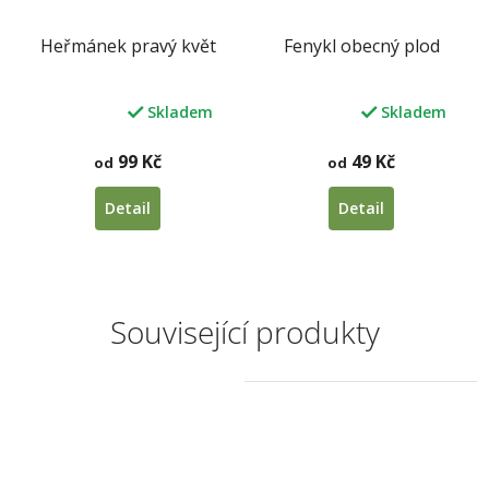
Heřmánek pravý květ
Fenykl obecný plod
Skladem
Skladem
Průměrné
Průměrné
hodnocení
hodnocení
produktu
produktu
99 Kč
49 Kč
od
od
je
je
5,0
5,0
Detail
Detail
z
z
5
5
hvězdiček.
hvězdiček.
Související produkty