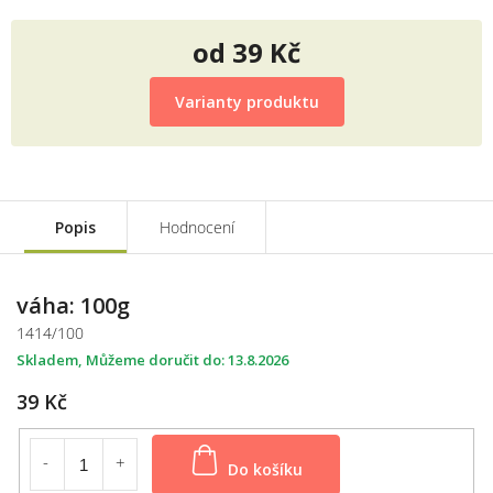
od
39 Kč
Měrná
cena:
Varianty produktu
Popis
Hodnocení
váha: 100g
1414/100
Skladem
13.8.2026
39 Kč
Do košíku