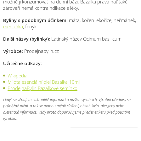
možné ji konzumovat na denní bázi. Bazalka pravá nať také
zároveň nemá kontraindikace s léky.
Byliny s podobným účinkem:
máta, kořen lékořice, heřmánek,
meduňka
, fenykl
Další názvy (bylinky):
Latinský název Ocimum basilicum
Výrobce:
Prodejnabylin.cz
Užitečné odkazy:
Wikipedia
Milota esenciální olej Bazalka 10ml
ProdejnaBylin Bazalkové semínko
I když se věnujeme aktualitě informací o našich výrobcích, výrobní předpisy se
průběžně mění, a tak se mohou měnit složení, obsah živin, alergeny nebo
dietetické informace. Vždy proto doporučujeme přečíst etiketu před použitím
výrobku.