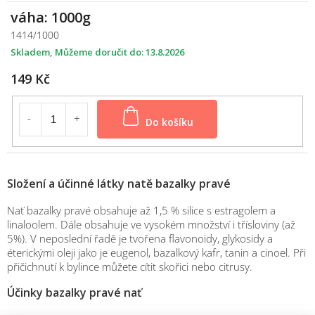
váha: 1000g
1414/1000
Skladem
13.8.2026
149 Kč
Do košíku
Složení a účinné látky natě bazalky pravé
Nať bazalky pravé obsahuje až 1,5 % silice s estragolem a
linaloolem. Dále obsahuje ve vysokém množství i třísloviny (až
5%). V neposlední řadě je tvořena flavonoidy, glykosidy a
éterickými oleji jako je eugenol, bazalkový kafr, tanin a cinoel. Při
přičichnutí k bylince můžete cítit skořici nebo citrusy.
Účinky bazalky pravé nať