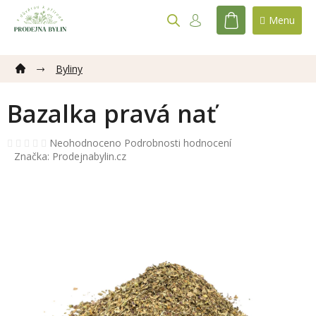
Přejít
na
NÁKUPNÍ
obsah
KOŠÍK
Byliny
Bazalka pravá nať
Průměrné
Neohodnoceno
Podrobnosti hodnocení
hodnocení
Značka:
Prodejnabylin.cz
produktu
je
0,0
z
5
hvězdiček.