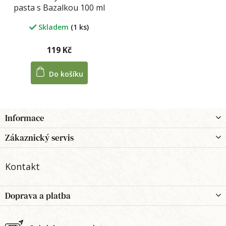
pasta s Bazalkou 100 ml
Skladem
(1 ks)
119 Kč
Do košíku
Z
Informace
á
p
Zákaznický servis
a
t
Kontakt
í
Doprava a platba