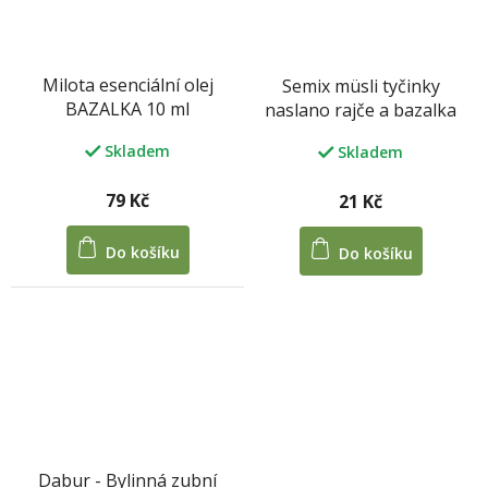
Milota esenciální olej
Semix müsli tyčinky
BAZALKA 10 ml
naslano rajče a bazalka
55g
Skladem
Skladem
79 Kč
21 Kč
Do košíku
Do košíku
Dabur - Bylinná zubní