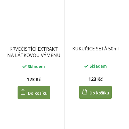
hvězdiček.
KUKUŘICE SETÁ 50ml
KRVEČISTÍCÍ EXTRAKT
NA LÁTKOVOU VÝMĚNU
50ml
Skladem
Skladem
123 Kč
123 Kč
Do košíku
Do košíku