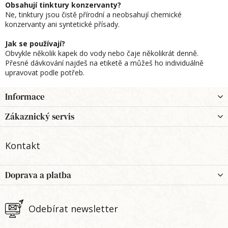
u
Obsahují tinktury konzervanty?
Ne, tinktury jsou čistě přírodní a neobsahují chemické
konzervanty ani syntetické přísady.
Jak se používají?
Obvykle několik kapek do vody nebo čaje několikrát denně.
Přesné dávkování najdeš na etiketě a můžeš ho individuálně
upravovat podle potřeb.
Z
Informace
á
p
Zákaznický servis
a
t
Kontakt
í
Doprava a platba
Odebírat newsletter