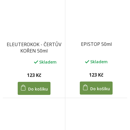
EPISTOP 50ml
ELEUTEROKOK - ČERTŮV
KOŘEN 50ml
Skladem
Skladem
Průměrné
hodnocení
produktu
123 Kč
123 Kč
je
5,0
Do košíku
Do košíku
z
5
hvězdiček.