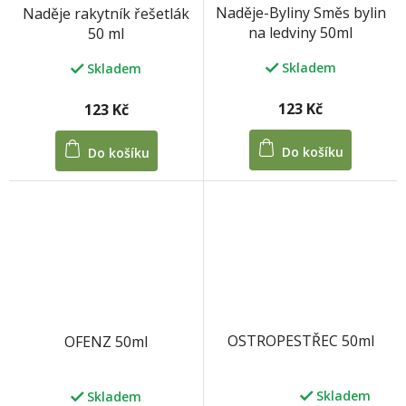
Naděje-Byliny Směs bylin
Naděje rakytník řešetlák
na ledviny 50ml
50 ml
Skladem
Skladem
123 Kč
123 Kč
Do košíku
Do košíku
OSTROPESTŘEC 50ml
OFENZ 50ml
Skladem
Skladem
Průměrné