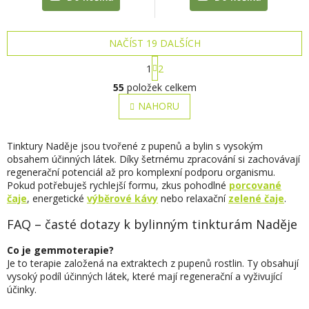
NAČÍST 19 DALŠÍCH
S
1
2
t
O
r
55
položek celkem
v
á
l
NAHORU
n
á
k
o
d
v
a
Tinktury Naděje jsou tvořené z pupenů a bylin s vysokým
á
c
obsahem účinných látek. Díky šetrnému zpracování si zachovávají
n
í
regenerační potenciál až pro komplexní podporu organismu.
í
p
Pokud potřebuješ rychlejší formu, zkus pohodlné
porcované
r
čaje
, energetické
výběrové kávy
nebo relaxační
zelené čaje
.
v
FAQ – časté dotazy k bylinným tinkturám Naděje
k
y
v
Co je gemmoterapie?
ý
Je to terapie založená na extraktech z pupenů rostlin. Ty obsahují
p
vysoký podíl účinných látek, které mají regenerační a vyživující
i
účinky.
s