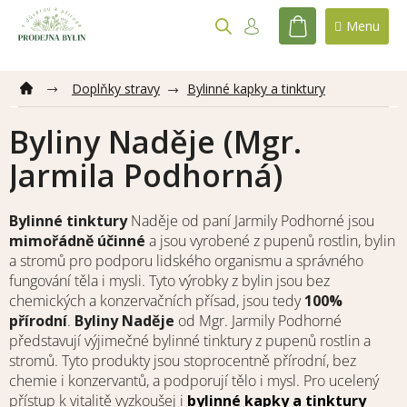
Přejít
na
NÁKUPNÍ
obsah
KOŠÍK
Doplňky stravy
Bylinné kapky a tinktury
Byliny Naděje (Mgr.
Jarmila Podhorná)
Bylinné tinktury
Naděje od paní Jarmily Podhorné jsou
mimořádně účinné
a jsou vyrobené z pupenů rostlin, bylin
a stromů pro podporu lidského organismu a správného
fungování těla i mysli. Tyto výrobky z bylin jsou bez
chemických a konzervačních přísad, jsou tedy
100%
přírodní
.
Byliny Naděje
od Mgr. Jarmily Podhorné
představují výjimečné bylinné tinktury z pupenů rostlin a
stromů. Tyto produkty jsou stoprocentně přírodní, bez
chemie i konzervantů, a podporují tělo i mysl. Pro ucelený
přístup k vitalitě vyzkoušej i
bylinné kapky a tinktury