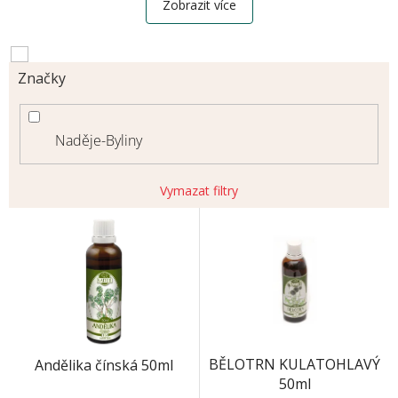
Zobrazit více
Značky
Naděje-Byliny
Vymazat filtry
V
ý
p
i
s
p
r
o
BĚLOTRN KULATOHLAVÝ
Andělika čínská 50ml
d
50ml
u