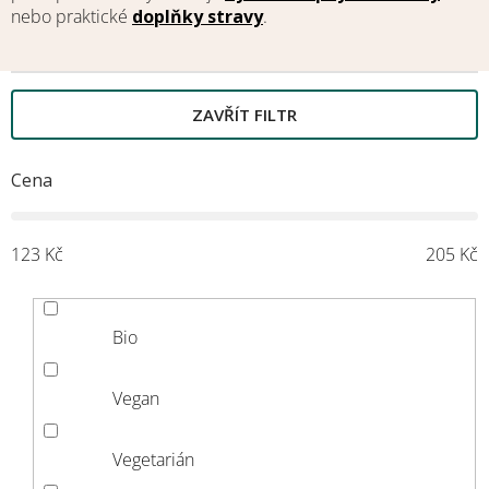
nebo praktické
doplňky stravy
.
ZAVŘÍT FILTR
M
Cena
123
Kč
205
Kč
Bio
Vegan
Vegetarián