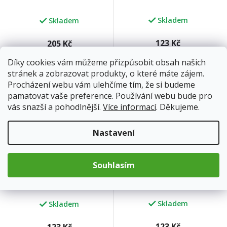
Skladem
Skladem
123 Kč
205 Kč
Díky cookies vám můžeme přizpůsobit obsah našich
Do košíku
Do košíku
stránek a zobrazovat produkty, o které máte zájem.
Procházení webu vám ulehčíme tím, že si budeme
pamatovat vaše preference. Používání webu bude pro
vás snazší a pohodlnější.
Více informací
. Děkujeme.
Nastavení
Souhlasím
JMELÍ 50ml
JINAN - GINKGO BILOBA
50ml
Skladem
Skladem
123 Kč