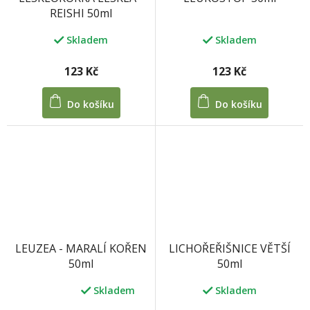
REISHI 50ml
Skladem
Skladem
123 Kč
123 Kč
Do košíku
Do košíku
LICHOŘEŘIŠNICE VĚTŠÍ
LEUZEA - MARALÍ KOŘEN
50ml
50ml
Skladem
Skladem
Průměrné
hodnocení