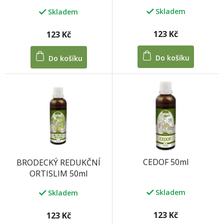
k
Skladem
Skladem
t
ů
123 Kč
123 Kč
Do košíku
Do košíku
CEDOF 50ml
BRODECKÝ REDUKČNÍ
ORTISLIM 50ml
Skladem
Skladem
123 Kč
123 Kč