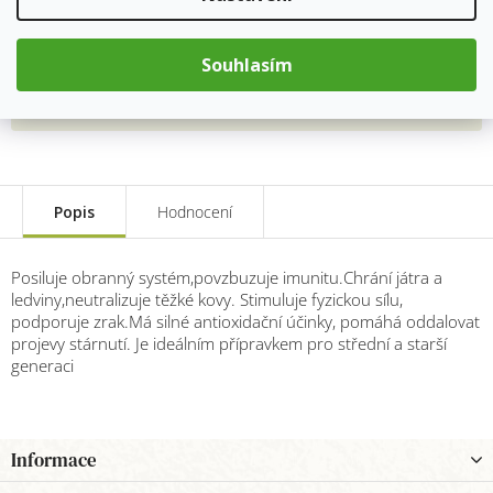
123 Kč
Měrná
Souhlasím
cena:
Přidat do košíku
Popis
Hodnocení
Posiluje obranný systém,povzbuzuje imunitu.Chrání játra a
ledviny,neutralizuje těžké kovy. Stimuluje fyzickou sílu,
podporuje zrak.Má silné antioxidační účinky, pomáhá oddalovat
projevy stárnutí. Je ideálním přípravkem pro střední a starší
generaci
Z
Informace
á