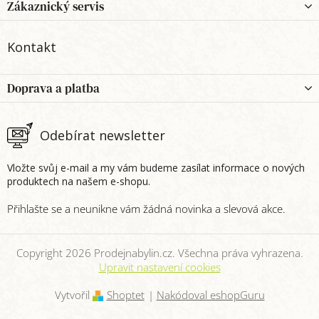
p
Zákaznický servis
a
t
Kontakt
í
Doprava a platba
Odebírat newsletter
Vložte svůj e-mail a my vám budeme zasílat informace o nových
produktech na našem e-shopu.
Copyright 2026
Prodejnabylin.cz
. Všechna práva vyhrazena.
Upravit nastavení cookies
Vytvořil
Shoptet
|
Nakódoval eshopGuru