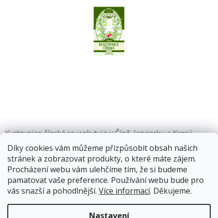
M
Kustovnice čínská se vyskytuje v Číně, Japonsku a Koreji.
Plody této rostliny se nazývají goji. Rostou na trnitých keřích,
Díky cookies vám můžeme přizpůsobit obsah našich
mají jasně červenou barvu. Šťáva se získává ze zralých plodů,
stránek a zobrazovat produkty, o které máte zájem.
které obsahují silné antioxidanty.
Procházení webu vám ulehčíme tím, že si budeme
pamatovat vaše preference. Používání webu bude pro
13.8.2026
Skladem
vás snazší a pohodlnější.
Více informací
. Děkujeme.
Doprava od 59Kč
Nastavení