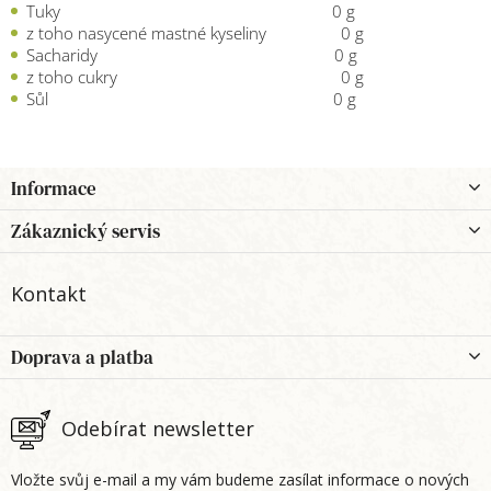
Tuky
0 g
z toho nasycené mastné kyseliny 0 g
Sacharidy 0 g
z toho cukry 0 g
Sůl 0 g
Z
Informace
á
p
Zákaznický servis
a
t
Kontakt
í
Doprava a platba
Odebírat newsletter
Vložte svůj e-mail a my vám budeme zasílat informace o nových