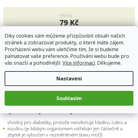
99 Kč
79 Kč
Měrná
cena:
Díky cookies vám můžeme přizpůsobit obsah našich
Přidat do košíku
stránek a zobrazovat produkty, o které máte zájem.
Procházení webu vám ulehčíme tím, že si budeme
pamatovat vaše preference. Používání webu bude pro
vás snazší a pohodlnější.
Více informací
. Děkujeme.
Popis
Hodnocení
Nastavení
Erythritol
je přírodní bezkalorická alternativa rafinovaného
Souhlasím
cukru, vyrábí se fermentací přírodního cukru.
Erythritol a jeho účinky:
vhodný pro diabetiky, protože neovlivńuje hladinu cukru a
inzulínu (je lidským organismem vstřebán jen částečně a
zbytek je vyloučen v nezměněném stavu močí)