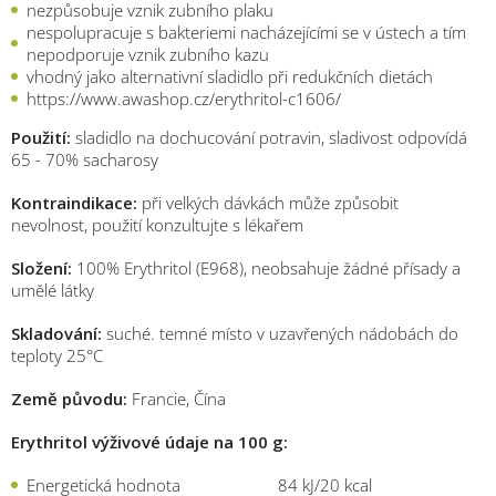
nezpůsobuje vznik zubního plaku
nespolupracuje s bakteriemi nacházejícími se v ústech a tím
nepodporuje vznik zubního kazu
vhodný jako alternativní sladidlo při redukčních dietách
https://www.awashop.cz/erythritol-c1606/
Použití:
sladidlo na dochucování potravin, sladivost odpovídá
65 - 70% sacharosy
Kontraindikace:
při velkých dávkách může způsobit
nevolnost, použití konzultujte s lékařem
Složení:
100% Erythritol (E968), neobsahuje žádné přísady a
umělé látky
Skladování:
suché. temné místo v uzavřených nádobách do
teploty 25°C
Země původu:
Francie, Čína
Erythritol výživové údaje na 100 g:
Energetická hodnota 84 kJ/20 kcal