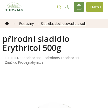
Přejít
na
NÁKUPNÍ
obsah
KOŠÍK
Potraviny
Sladidla, dochucovadla a soli
přírodní sladidlo
Erythritol 500g
Průměrné
Neohodnoceno
Podrobnosti hodnocení
hodnocení
Značka:
Prodejnabylin.cz
produktu
je
0,0
z
5
hvězdiček.