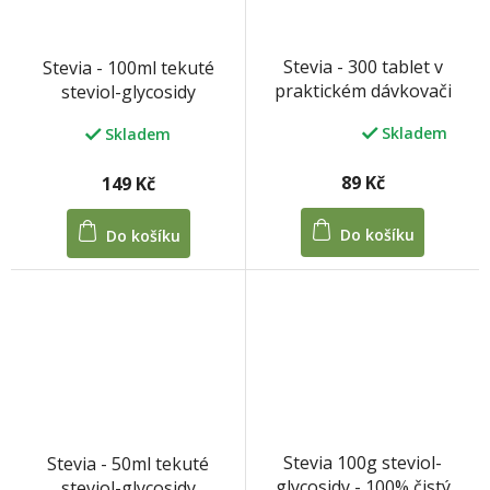
Stevia - 300 tablet v
Stevia - 100ml tekuté
praktickém dávkovači
steviol-glycosidy
Skladem
Skladem
Průměrné
hodnocení
produktu
89 Kč
149 Kč
je
5,0
Do košíku
Do košíku
z
5
hvězdiček.
Stevia 100g steviol-
Stevia - 50ml tekuté
glycosidy - 100% čistý
steviol-glycosidy