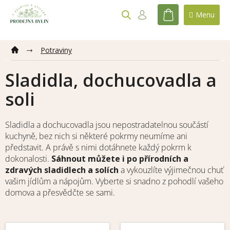
Přejít
na
NÁKUPNÍ
obsah
KOŠÍK
Potraviny
Sladidla, dochucovadla a
soli
Sladidla a dochucovadla jsou nepostradatelnou součástí
kuchyně, bez nich si některé pokrmy neumíme ani
představit. A právě s nimi dotáhnete každý pokrm k
dokonalosti.
Sáhnout můžete i po přírodních a
zdravých sladidlech a solích
a vykouzlíte výjimečnou chuť
vašim jídlům a nápojům. Vyberte si snadno z pohodlí vašeho
domova a přesvědčte se sami.