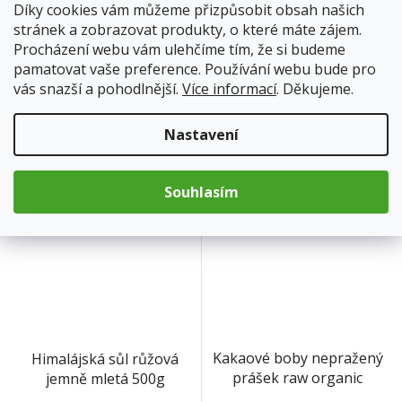
Díky cookies vám můžeme přizpůsobit obsah našich
stránek a zobrazovat produkty, o které máte zájem.
Himalájská sůl růžová
Himalájská sůl růžová
Procházení webu vám ulehčíme tím, že si budeme
jemně mletá 25 Kg
jemně mletá 2000g
pamatovat vaše preference. Používání webu bude pro
vás snazší a pohodlnější.
Více informací
. Děkujeme.
Skladem
Skladem
999 Kč
84 Kč
Nastavení
Do košíku
Do košíku
Souhlasím
Kakaové boby nepražený
Himalájská sůl růžová
prášek raw organic
jemně mletá 500g