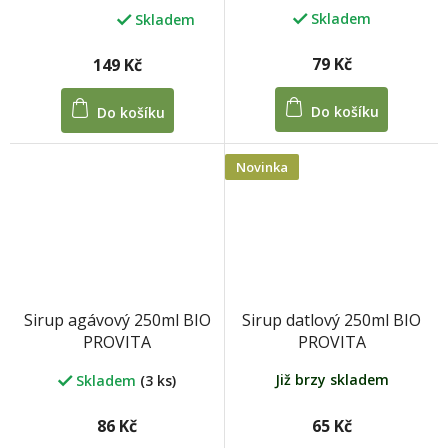
Skladem
Skladem
Průměrné
hodnocení
produktu
79 Kč
149 Kč
je
5,0
Do košíku
Do košíku
z
5
hvězdiček.
Novinka
Sirup datlový 250ml BIO
Sirup agávový 250ml BIO
PROVITA
PROVITA
Již brzy skladem
Skladem
(3 ks)
65 Kč
86 Kč