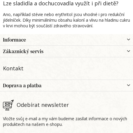
Lze sladidla a dochucovadla využít i při dietě?
Ano, například stévie nebo erythritol jsou vhodné i pro redukční
jídelníček. Díky minimálnímu obsahu kalorií a vlivu na hladinu cukru
v krvi mohou být součástí zdravého stravování.
Z
Informace
á
p
Zákaznický servis
a
t
Kontakt
í
Doprava a platba
Odebírat newsletter
Vložte svůj e-mail a my vám budeme zasílat informace o nových
produktech na našem e-shopu.