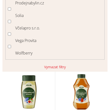
Prodejnabylin.cz
Solia
Včelapro s.r.o.
Vega Provita
Wolfberry
Vymazat filtry
V
ý
p
i
s
p
r