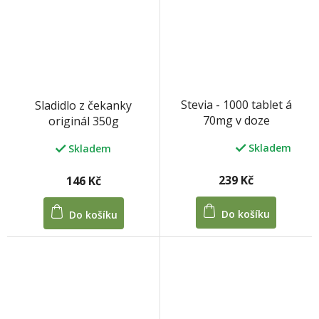
Stevia - 1000 tablet á
Sladidlo z čekanky
70mg v doze
originál 350g
Skladem
Skladem
Průměrné
hodnocení
produktu
239 Kč
146 Kč
je
5,0
Do košíku
Do košíku
z
5
hvězdiček.