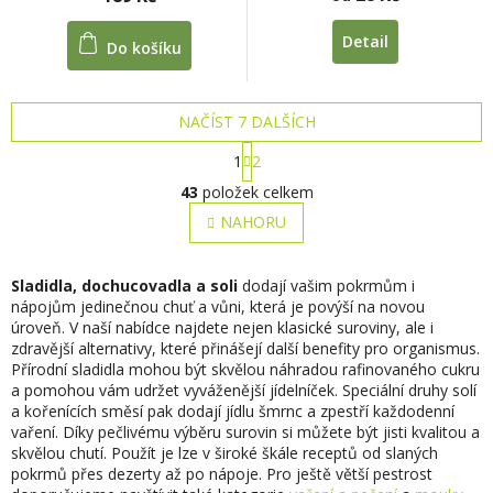
je
5,0
Detail
Do košíku
z
5
hvězdiček.
NAČÍST 7 DALŠÍCH
S
1
2
t
O
r
43
položek celkem
v
á
l
NAHORU
n
á
k
o
d
v
a
Sladidla, dochucovadla a soli
dodají vašim pokrmům i
á
c
nápojům jedinečnou chuť a vůni, která je povýší na novou
n
í
úroveň. V naší nabídce najdete nejen klasické suroviny, ale i
í
p
zdravější alternativy, které přinášejí další benefity pro organismus.
r
Přírodní sladidla mohou být skvělou náhradou rafinovaného cukru
v
a pomohou vám udržet vyváženější jídelníček. Speciální druhy solí
k
a kořenících směsí pak dodají jídlu šmrnc a zpestří každodenní
y
vaření. Díky pečlivému výběru surovin si můžete být jisti kvalitou a
v
skvělou chutí. Použít je lze v široké škále receptů od slaných
ý
pokrmů přes dezerty až po nápoje. Pro ještě větší pestrost