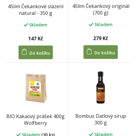
o
4Slim Čekankový originál
4Slim Čekankové slazení
d
(700 g)
natural - 350 g
u
k
Skladem
Skladem
t
ů
279 Kč
147 Kč
Do košíku
Do košíku
Bombus Datlový sirup
BIO Kakaový prášek 400g
300 g
Wolfberry
Skladem
Skladem
(30 ks)