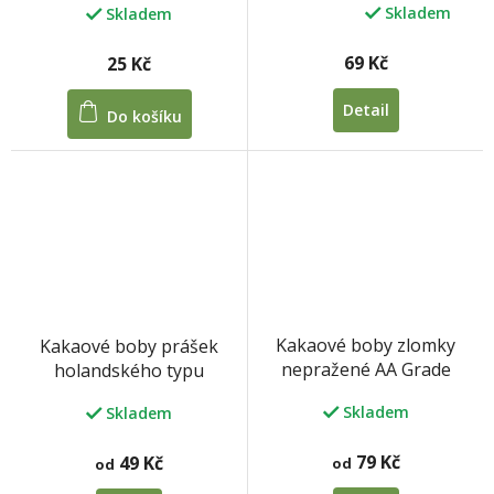
Skladem
Skladem
Průměrné
hodnocení
produktu
69 Kč
25 Kč
je
5,0
Detail
Do košíku
z
5
hvězdiček.
Kakaové boby zlomky
Kakaové boby prášek
nepražené AA Grade
holandského typu
Peru raw organic
Skladem
Skladem
79 Kč
49 Kč
od
od