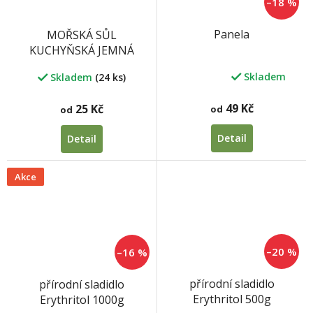
–18 %
Panela
MOŘSKÁ SŮL
KUCHYŇSKÁ JEMNÁ
Skladem
Skladem
(24 ks)
Průměrné
hodnocení
produktu
49 Kč
25 Kč
od
od
je
5,0
Detail
Detail
z
5
hvězdiček.
Akce
–20 %
–16 %
přírodní sladidlo
přírodní sladidlo
Erythritol 500g
Erythritol 1000g