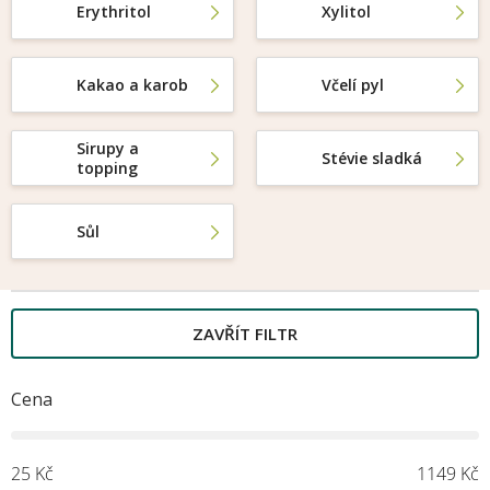
Erythritol
Xylitol
Kakao a karob
Včelí pyl
M
Sirupy a
Stévie sladká
topping
Sůl
ZAVŘÍT FILTR
Cena
25
Kč
1149
Kč