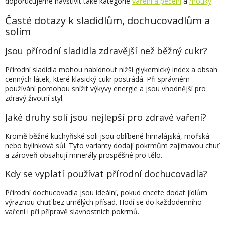
p
doporučujeme navštívit také kategorie
vaření a pečení
a
mouky
.
i
Časté dotazy k sladidlům, dochucovadlům a
s
u
solím
Jsou přírodní sladidla zdravější než běžný cukr?
Přírodní sladidla mohou nabídnout nižší glykemický index a obsah
cenných látek, které klasický cukr postrádá. Při správném
používání pomohou snížit výkyvy energie a jsou vhodnější pro
zdravý životní styl.
Jaké druhy solí jsou nejlepší pro zdravé vaření?
Kromě běžné kuchyňské soli jsou oblíbené himalájská, mořská
nebo bylinková sůl. Tyto varianty dodají pokrmům zajímavou chuť
a zároveň obsahují minerály prospěšné pro tělo.
Kdy se vyplatí používat přírodní dochucovadla?
Přírodní dochucovadla jsou ideální, pokud chcete dodat jídlům
výraznou chuť bez umělých přísad. Hodí se do každodenního
vaření i při přípravě slavnostních pokrmů.