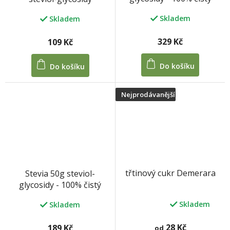
prášek
Skladem
Skladem
329 Kč
109 Kč
Do košíku
Do košíku
Nejprodávanější
třtinový cukr Demerara
Stevia 50g steviol-
glycosidy - 100% čistý
prášek
Skladem
Skladem
Průměrné
hodnocení
produktu
28 Kč
189 Kč
od