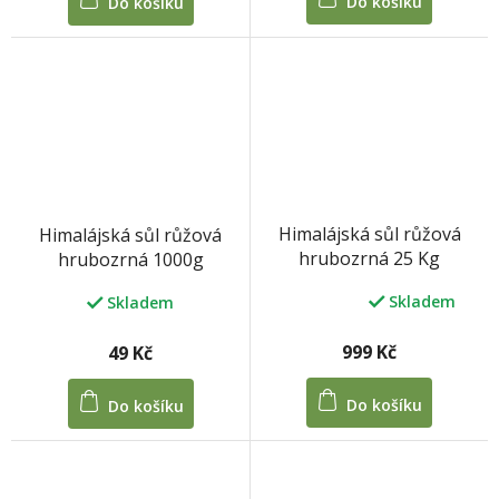
Do košíku
Do košíku
Himalájská sůl růžová
Himalájská sůl růžová
hrubozrná 25 Kg
hrubozrná 1000g
Skladem
Skladem
Průměrné
hodnocení
produktu
999 Kč
49 Kč
je
5,0
Do košíku
Do košíku
z
5
hvězdiček.