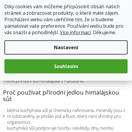
cena:
Přidat do košíku
Díky cookies vám můžeme přizpůsobit obsah našich
stránek a zobrazovat produkty, o které máte zájem.
Procházení webu vám ulehčíme tím, že si budeme
pamatovat vaše preference. Používání webu bude pro
vás snazší a pohodlnější.
Více informací
. Děkujeme.
Popis
Hodnocení (1)
Nastavení
Himalájská přírodní růžová sůl je velmi chutná pro studené i
teplé pokrmy. Je velmi bohatá na esenciální přírodní minerály v
Souhlasím
přírodní podobě zejména vysoký obsahu draslíku, nízký obsah
sodíku a dále obsahuje železo, hořčík, zinek, mangan. Tato sůl je
100% přírodní sůl himalájská z Páksitánu.
Proč používat přírodní jedlou himalájskou
sůl:
běžná kuchyňská sůl je chemicky rafinovaná, minerály jsou z
ní odstraněny, je přidán jód a fluor, který není vhodný pro
organismus
kuchyňská sůl podporuje tvorbu celulitidy, dny, tvorbu