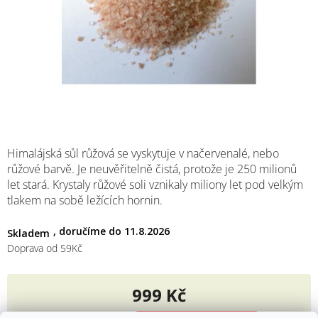
M
Himalájská sůl růžová se vyskytuje v načervenalé, nebo
růžové barvě. Je neuvěřitelně čistá, protože je 250 milionů
let stará. Krystaly růžové soli vznikaly miliony let pod velkým
tlakem na sobě ležících hornin.
11.8.2026
Skladem
Doprava od 59Kč
999 Kč
Měrná