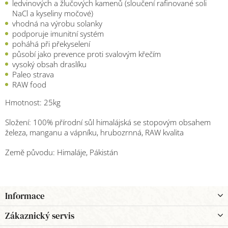
ledvinových a žlučových kamenů (sloučení rafinované soli
NaCl a kyseliny močové)
vhodná na výrobu solanky
podporuje imunitní systém
poháhá při překyselení
působí jako prevence proti svalovým křečím
vysoký obsah draslíku
Paleo strava
RAW food
Hmotnost: 25kg
Složení: 100% přírodní sůl himalájská se stopovým obsahem
železa, manganu a vápníku, hrubozrnná, RAW kvalita
Země původu: Himaláje, Pákistán
Z
Informace
á
p
Zákaznický servis
a