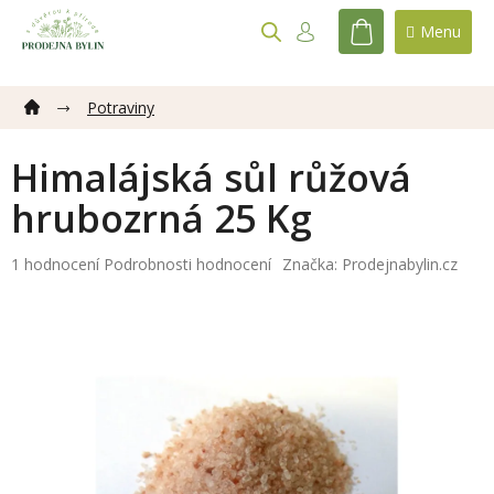
Přejít
na
NÁKUPNÍ
obsah
KOŠÍK
Potraviny
Himalájská sůl růžová
hrubozrná 25 Kg
Průměrné
1 hodnocení
Podrobnosti hodnocení
Značka:
Prodejnabylin.cz
hodnocení
produktu
je
5,0
z
5
hvězdiček.