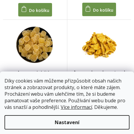
Do košíku
Do košíku
Ananas kousky natural
Ananas dukátky
bez přidaného cukru a
Díky cookies vám můžeme přizpůsobit obsah našich
SO2 (Costa Rica)
stránek a zobrazovat produkty, o které máte zájem.
Skladem
Skladem
Procházení webu vám ulehčíme tím, že si budeme
pamatovat vaše preference. Používání webu bude pro
159 Kč
59 Kč
od
od
vás snazší a pohodlnější.
Více informací
. Děkujeme.
Detail
Detail
Nastavení
Novinka