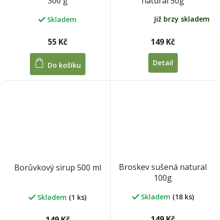
natural 50g
300 g
Již brzy skladem
Skladem
Průměrné
hodnocení
produktu
149 Kč
55 Kč
je
5,0
Detail
Do košíku
z
5
hvězdiček.
Broskev sušená natural
Borůvkový sirup 500 ml
100g
Skladem
(18 ks)
Skladem
(1 ks)
149 Kč
149 Kč