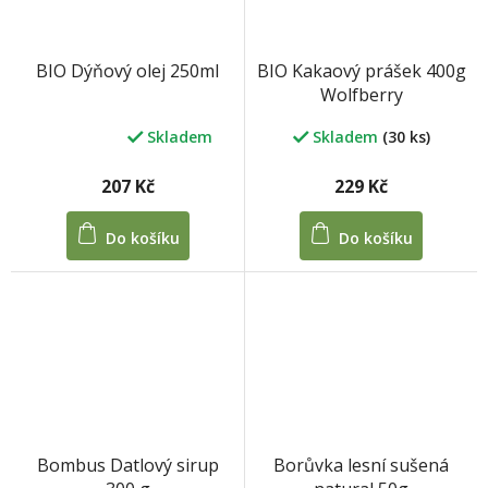
BIO Kakaový prášek 400g
BIO Dýňový olej 250ml
Wolfberry
Skladem
(30 ks)
Skladem
Průměrné
hodnocení
produktu
229 Kč
207 Kč
je
5,0
Do košíku
Do košíku
z
5
hvězdiček.
Borůvka lesní sušená
Bombus Datlový sirup