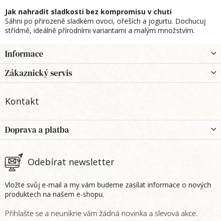
Jak nahradit sladkosti bez kompromisu v chuti
Sáhni po přirozeně sladkém ovoci, ořeších a jogurtu. Dochucuj
střídmě, ideálně přírodními variantami a malým množstvím.
Z
Informace
á
p
Zákaznický servis
a
t
Kontakt
í
Doprava a platba
Odebírat newsletter
Vložte svůj e-mail a my vám budeme zasílat informace o nových
produktech na našem e-shopu.