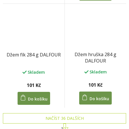
5
5
hvězdiček.
hvězdiček.
Džem hruška 284 g
Džem fík 284 g DALFOUR
DALFOUR
Skladem
Skladem
101 Kč
101 Kč
Do košíku
Do košíku
NAČÍST 36 DALŠÍCH
S
1
7