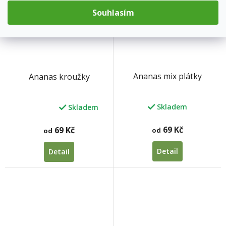
Souhlasím
Ananas mix plátky
Ananas kroužky
Skladem
Skladem
Průměrné
hodnocení
produktu
69 Kč
69 Kč
od
od
je
5,0
Detail
Detail
z
5
hvězdiček.