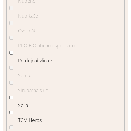
Nutrend
Nutrikaše
Ovocňák
PRO-BIO obchod.spol. s r.o.
Prodejnabylin.cz
Semix
Sirupárna.s.r.o.
Solia
TCM Herbs