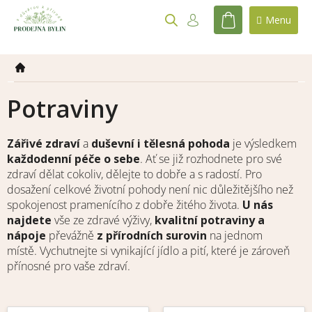
Přejít
na
NÁKUPNÍ
obsah
KOŠÍK
Potraviny
Zářivé zdraví
a
duševní i tělesná pohoda
je výsledkem
každodenní péče o sebe
. Ať se již rozhodnete pro své
zdraví dělat cokoliv, dělejte to dobře a s radostí. Pro
dosažení celkové životní pohody není nic důležitějšího než
spokojenost pramenícího z dobře žitého života.
U nás
najdete
vše ze zdravé výživy,
kvalitní potraviny a
nápoje
převážně
z přírodních surovin
na jednom
místě. Vychutnejte si vynikající jídlo a pití, které je zároveň
přínosné pro vaše zdraví.