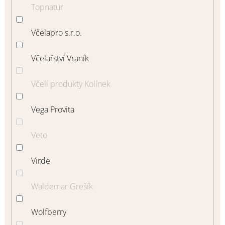
Topnatur
Včelapro s.r.o.
Včelařství Vraník
Včelí produkty Kolínek
Vega Provita
Veto
Virde
Waldemar Grešík
Wolfberry