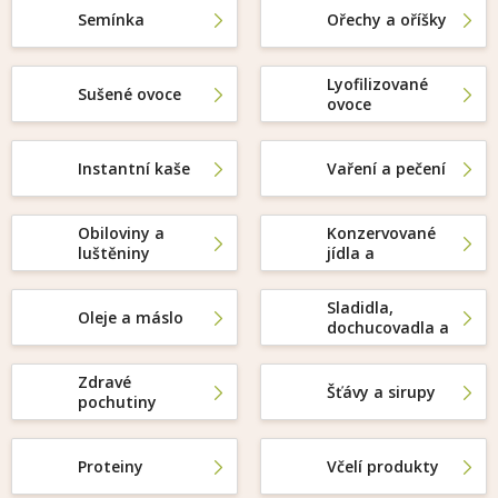
Semínka
Ořechy a oříšky
Lyofilizované
Sušené ovoce
ovoce
M
Instantní kaše
Vaření a pečení
Obiloviny a
Konzervované
luštěniny
jídla a
delikatesy
Sladidla,
Oleje a máslo
dochucovadla a
soli
Zdravé
Šťávy a sirupy
pochutiny
Proteiny
Včelí produkty