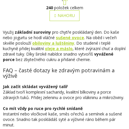
t
O
r
240
položek celkem
v
á
l
NAHORU
n
á
k
o
d
v
a
Využij
základní suroviny
pro chytře poskládaný den. Do kaše
á
c
nebo jogurtu se hodí vláčné
sušené ovoce
. Na oběd i večeři
n
í
skvěle poslouží
obiloviny a luštěniny
. Do studené i teplé
í
p
kuchyně přidej kvalitní
oleje a máslo
, které zvýrazní chuť a doplní
r
zdravé tuky. Díky široké nabídce snadno vytvoříš
vyvážené
v
porce
bez zbytečného cukru a přidané chemie.
k
FAQ – časté dotazy ke zdravým potravinám a
y
výživě
v
ý
p
Jak začít skládat vyvážený talíř
i
Základ tvoří komplexní sacharidy, kvalitní bílkoviny a porce
s
zdravých tuků. Přidej zeleninu a ovoce pro vlákninu a mikroživiny.
u
Co mít vždy po ruce pro rychlé snídaně
Instantní nebo vločkové kaše, směs ořechů a semínek a sušené
ovoce. Snadno tak poskládáš syté a výživné ráno během pár
minut.