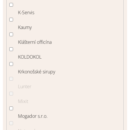
K-Servis
Kaumy
Klášterní officína
KOLDOKOL
Krkonošské sirupy
Lunter
Mixit
Mogador s.r.o.