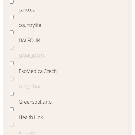
cano.cz
countrylife
DALFOUR
DAMODARA
EkoMedica Czech
Gingerbon
Greenspol.s.r.o.
Health Link
In Taste