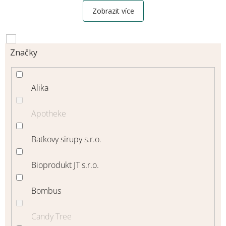
Zobrazit více
Značky
Alika
Apotheke
Baťkovy sirupy s.r.o.
Bioprodukt JT s.r.o.
Bombus
Candy Tree