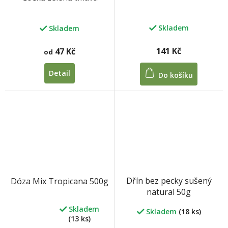
Skladem
Skladem
141 Kč
47 Kč
od
Detail
Do košíku
Dřín bez pecky sušený
Dóza Mix Tropicana 500g
natural 50g
Skladem
Skladem
(18 ks)
Průměrné
(13 ks)
hodnocení