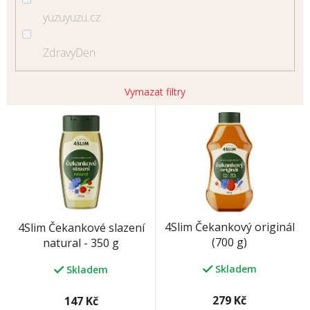
yuzuyuzu.cz
ZdravyDen
Vymazat filtry
V
ý
p
i
s
p
r
o
4Slim Čekankový originál
4Slim Čekankové slazení
d
(700 g)
natural - 350 g
u
k
Skladem
Skladem
t
ů
279 Kč
147 Kč