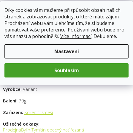
Suroviny:
Díky cookies vám můžeme přizpůsobit obsah našich
stránek a zobrazovat produkty, o které máte zájem.
2 kuřecí prsa, 2 lžičky směsi koření Italy, 2 lžíce olivového oleje,
Procházení webu vám ulehčíme tím, že si budeme
sůl a pepř podle chuti
pamatovat vaše preference. Používání webu bude pro
Kuřecí prsa opláchněte a osušte papírovým ubrouskem. Směs
vás snazší a pohodlnější.
Více informací
. Děkujeme.
koření Italy smíchejte s olivovým olejem, vytvořte pastu. Potřete
pastou obě strany kuřecích prsou, dobře je osolte a opepřete.
Nastavení
Na pánvi zahřejte olivový olej a přidejte kuřecí prsa. Smažte
kuře z obou stran do zlatova a pečte, dokud není maso
propečené až do středu. Hotové kuřecí prsa vyjměte z pánve a
Souhlasím
nechte je chvíli odpočinout. Následně nakrájejte na plátky a
podávejte.
Výrobce:
Variant
Balení:
70g
Zařazení:
Kořenící směsi
Užitečné odkazy:
ProdejnaBylin Tymián obecný nať řezaná