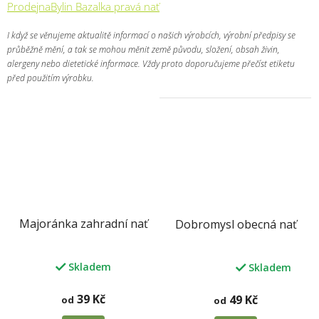
ProdejnaBylin Bazalka pravá nať
I když se věnujeme aktualitě informací o našich výrobcích, výrobní předpisy se
průběžně mění, a tak se mohou měnit země původu, složení, obsah živin,
alergeny nebo dietetické informace. Vždy proto doporučujeme přečíst etiketu
před použitím výrobku.
Majoránka zahradní nať
Dobromysl obecná nať
Skladem
Skladem
Průměrné
hodnocení
produktu
39 Kč
49 Kč
od
od
je