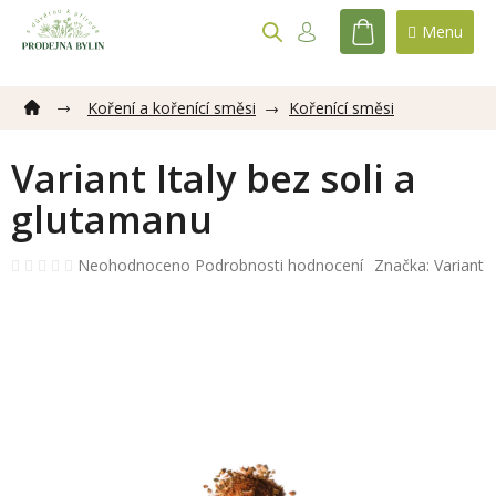
Přejít
na
NÁKUPNÍ
obsah
KOŠÍK
Koření a kořenící směsi
Kořenící směsi
Variant Italy bez soli a
glutamanu
Průměrné
Neohodnoceno
Podrobnosti hodnocení
Značka:
Variant
hodnocení
produktu
je
0,0
z
5
hvězdiček.