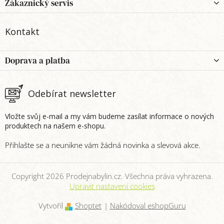
p
Zákaznický servis
a
t
Kontakt
í
Doprava a platba
Odebírat newsletter
Vložte svůj e-mail a my vám budeme zasílat informace o nových
produktech na našem e-shopu.
Copyright 2026
Prodejnabylin.cz
. Všechna práva vyhrazena.
Upravit nastavení cookies
Vytvořil
Shoptet
|
Nakódoval eshopGuru