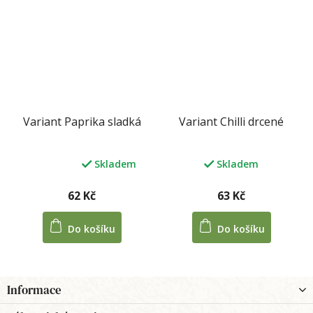
Variant Paprika sladká
Variant Chilli drcené
Skladem
Skladem
Průměrné
hodnocení
produktu
62 Kč
63 Kč
je
5,0
Do košíku
Do košíku
z
5
hvězdiček.
Z
Informace
á