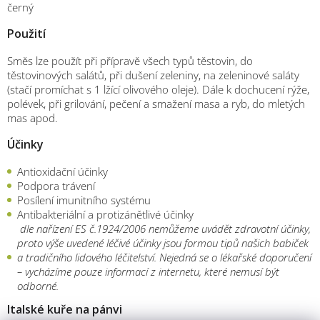
černý
Použití
Směs lze použít při přípravě všech typů těstovin, do
těstovinových salátů, při dušení zeleniny, na zeleninové saláty
(stačí promíchat s 1 lžící olivového oleje). Dále k dochucení rýže,
polévek, při grilování, pečení a smažení masa a ryb, do mletých
mas apod.
Účinky
Antioxidační účinky
Podpora trávení
Posílení imunitního systému
Antibakteriální a protizánětlivé účinky
dle nařízení ES č.1924/2006 nemůžeme uvádět zdravotní účinky,
proto výše uvedené léčivé účinky jsou formou tipů našich babiček
a tradičního lidového léčitelství. Nejedná se o lékařské doporučení
– vycházíme pouze informací z internetu, které nemusí být
odborné.
Italské kuře na pánvi