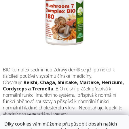
M
BIO komplex sedmi hub Zdravý den® se již po několik
tisíciletí používá v systému čínské medicíny.
Obsahuje
Reishi, Chaga, Shiitake, Maitake, Hericium,
Cordyceps a Tremella
. BIO reishi prášek přispívá k
normální funkci imunitního systému, přispívá k normální
funkci oběhové soustavy a přispívá k normální funkci
normální hladině cholesterolu v krvi. Neobsahuje lepek. Je
vhodný pro vegetariány i vegany.
Díky cookies vám můžeme přizpůsobit obsah našich
13.8.2026
Skladem