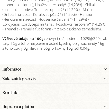
Inonotus obliquus), Houževnatec jedlý* (14,29%) - Shiitake
(Lentinula edodes), Trsnatec lupenitý* (14,29%) - Maitake
(Grifola frondosa), Korálovec ježatý* (14,29%) - Hericium
(Hericium erinaecus), Housenice červená* (14,29%) -
Cordyceps (Cordyceps militaris), Rosolovka řasotvará* (14,29%)
- Tremella (Tremella fuciformis), * z ekologického zemědělství.
Výživové údaje na 100g:
energetická hodnota 1029kJ/249kcal,
tuky 1,5g z toho nasycené mastné kyseliny 0,3g, sacharidy 16g
z toho cukry 0g, vláknina 55g, bílkoviny 16g, sůl 0,04g.
Z
Informace
á
p
Zákaznický servis
a
t
Kontakt
í
Doprava a platba