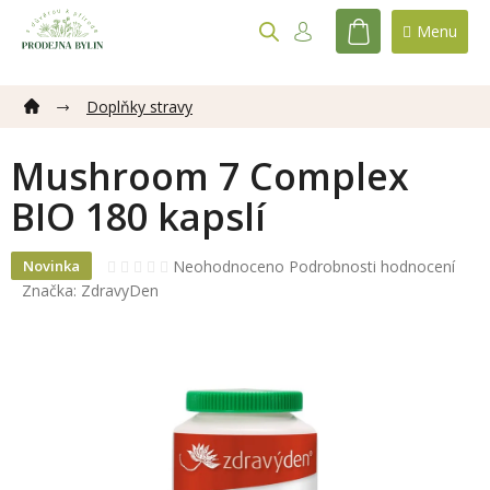
Přejít
na
NÁKUPNÍ
obsah
KOŠÍK
Doplňky stravy
Mushroom 7 Complex
BIO 180 kapslí
Průměrné
Neohodnoceno
Podrobnosti hodnocení
Novinka
hodnocení
Značka:
ZdravyDen
produktu
je
0,0
z
5
hvězdiček.