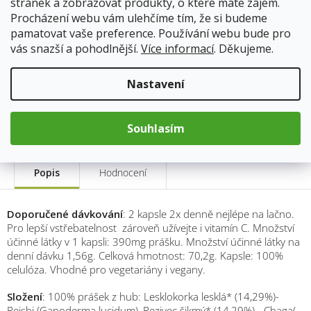
stránek a zobrazovat produkty, o které máte zájem.
Doprava od 59Kč
Procházení webu vám ulehčíme tím, že si budeme
pamatovat vaše preference. Používání webu bude pro
vás snazší a pohodlnější.
Více informací
. Děkujeme.
399 Kč
Měrná
Nastavení
cena:
Přidat do košíku
Souhlasím
Popis
Hodnocení
Doporučené dávkování
: 2 kapsle 2x denně nejlépe na lačno.
Pro lepší vstřebatelnost zároveň užívejte i vitamín C. Množství
účinné látky v 1 kapsli: 390mg prášku. Množství účinné látky na
denní dávku 1,56g. Celková hmotnost: 70,2g. Kapsle: 100%
celulóza. Vhodné pro vegetariány i vegany.
Složení
: 100% prášek z hub: Lesklokorka lesklá* (14,29%)-
Reishi (Ganoderma lucidum), Rezivec šikmý* (14,29%) - Chaga(