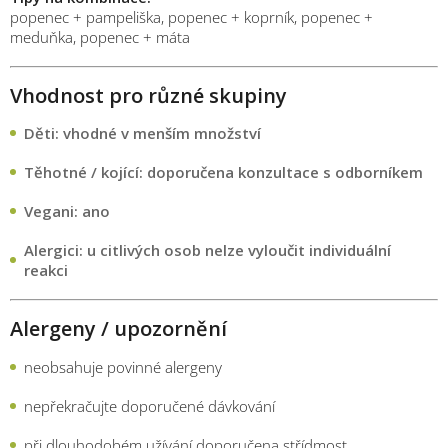
popenec + pampeliška, popenec + koprník, popenec +
meduňka, popenec + máta
Vhodnost pro různé skupiny
Děti: vhodné v menším množství
Těhotné / kojící: doporučena konzultace s odborníkem
Vegani: ano
Alergici: u citlivých osob nelze vyloučit individuální
reakci
Alergeny / upozornění
neobsahuje povinné alergeny
nepřekračujte doporučené dávkování
při dlouhodobém užívání doporučena střídmost