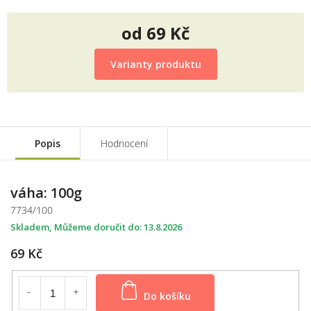
od
69 Kč
Měrná
cena:
Varianty produktu
Popis
Hodnocení
váha: 100g
7734/100
Skladem
13.8.2026
69 Kč
Do košíku