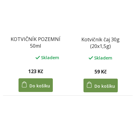
KOTVIČNÍK POZEMNÍ
Kotvičník čaj 30g
50ml
(20x1,5g)
Skladem
Skladem
Průměrné
hodnocení
produktu
123 Kč
59 Kč
je
5,0
Do košíku
Do košíku
z
5
hvězdiček.