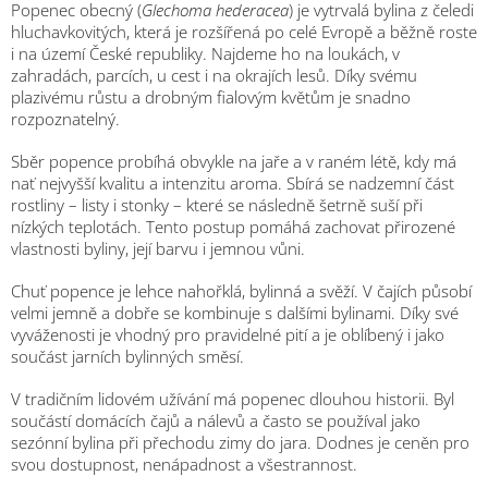
Popenec obecný (
Glechoma hederacea
) je vytrvalá bylina z čeledi
hluchavkovitých, která je rozšířená po celé Evropě a běžně roste
i na území České republiky. Najdeme ho na loukách, v
zahradách, parcích, u cest i na okrajích lesů. Díky svému
plazivému růstu a drobným fialovým květům je snadno
rozpoznatelný.
Sběr popence probíhá obvykle na jaře a v raném létě, kdy má
nať nejvyšší kvalitu a intenzitu aroma. Sbírá se nadzemní část
rostliny – listy i stonky – které se následně šetrně suší při
nízkých teplotách. Tento postup pomáhá zachovat přirozené
vlastnosti byliny, její barvu i jemnou vůni.
Chuť popence je lehce nahořklá, bylinná a svěží. V čajích působí
velmi jemně a dobře se kombinuje s dalšími bylinami. Díky své
vyváženosti je vhodný pro pravidelné pití a je oblíbený i jako
součást jarních bylinných směsí.
V tradičním lidovém užívání má popenec dlouhou historii. Byl
součástí domácích čajů a nálevů a často se používal jako
sezónní bylina při přechodu zimy do jara. Dodnes je ceněn pro
svou dostupnost, nenápadnost a všestrannost.