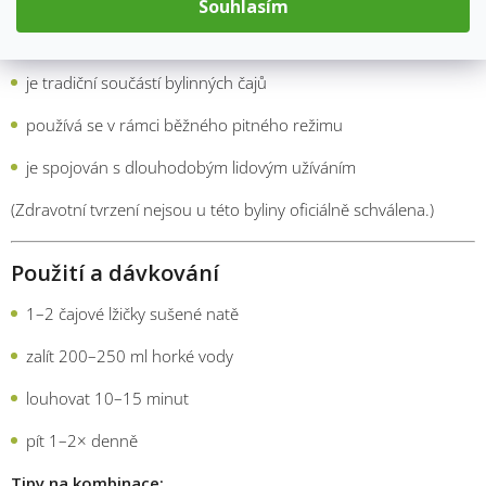
Souhlasím
životního stylu.
V souladu s EU legislativou lze uvádět, že:
je tradiční součástí bylinných čajů
používá se v rámci běžného pitného režimu
je spojován s dlouhodobým lidovým užíváním
(Zdravotní tvrzení nejsou u této byliny oficiálně schválena.)
Použití a dávkování
1–2 čajové lžičky sušené natě
zalít 200–250 ml horké vody
louhovat 10–15 minut
pít 1–2× denně
Tipy na kombinace: