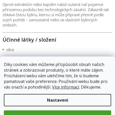
Oproti extraktům nebo kapslím nabízí sušená nať popence
přirozenou podobu bez technologických zásahů. Zákazník tak
získává čistou bylinu, kterou si může připravit přesně podle
svých potřeb – samostatně nebo ve vlastních bylinných
směsích.
Účinné látky / složení
silice
flavonoidy
Díky cookies vám můžeme přizpůsobit obsah našich
hořčiny
stránek a zobrazovat produkty, o které máte zájem.
Procházení webu vám ulehčíme tím, že si budeme
třísloviny
pamatovat vaše preference. Používání webu bude pro
vás snazší a pohodlnější.
Více informací
. Děkujeme.
minerální látky v přirozeném množství
Nastavení
Zdravotní benefity
Popenec obecný je tradičně užíván v rámci vyváženého