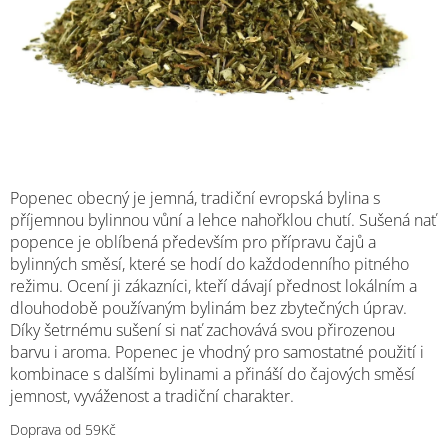
M
Popenec obecný je jemná, tradiční evropská bylina s
příjemnou bylinnou vůní a lehce nahořklou chutí. Sušená nať
popence je oblíbená především pro přípravu čajů a
bylinných směsí, které se hodí do každodenního pitného
režimu. Ocení ji zákazníci, kteří dávají přednost lokálním a
dlouhodobě používaným bylinám bez zbytečných úprav.
Díky šetrnému sušení si nať zachovává svou přirozenou
barvu i aroma. Popenec je vhodný pro samostatné použití i
kombinace s dalšími bylinami a přináší do čajových směsí
jemnost, vyváženost a tradiční charakter.
Doprava od 59Kč