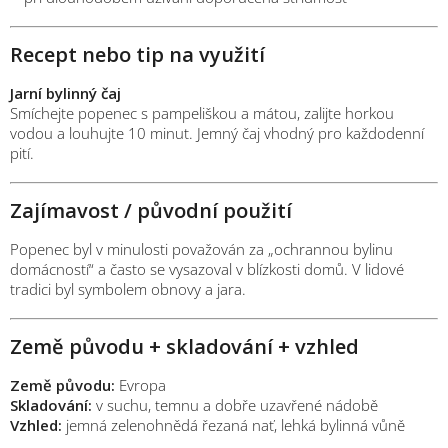
Recept nebo tip na využití
Jarní bylinný čaj
Smíchejte popenec s pampeliškou a mátou, zalijte horkou
vodou a louhujte 10 minut. Jemný čaj vhodný pro každodenní
pití.
Zajímavost / původní použití
Popenec byl v minulosti považován za „ochrannou bylinu
domácností“ a často se vysazoval v blízkosti domů. V lidové
tradici byl symbolem obnovy a jara.
Země původu + skladování + vzhled
Země původu:
Evropa
Skladování:
v suchu, temnu a dobře uzavřené nádobě
Vzhled:
jemná zelenohnědá řezaná nať, lehká bylinná vůně