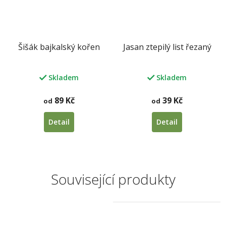
Šišák bajkalský kořen
Jasan ztepilý list řezaný
Skladem
Skladem
89 Kč
39 Kč
od
od
Detail
Detail
Související produkty