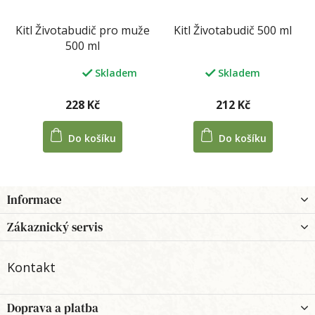
Kitl Životabudič pro muže
Kitl Životabudič 500 ml
500 ml
Skladem
Skladem
Průměrné
hodnocení
produktu
228 Kč
212 Kč
je
5,0
Do košíku
Do košíku
z
5
hvězdiček.
Z
Informace
á
p
Zákaznický servis
a
t
Kontakt
í
Doprava a platba