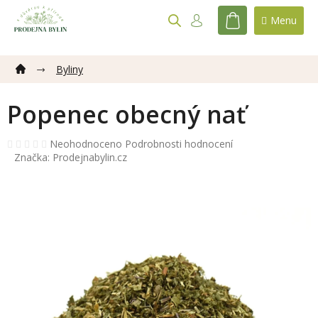
Přejít
na
NÁKUPNÍ
obsah
KOŠÍK
Byliny
Popenec obecný nať
Průměrné
Neohodnoceno
Podrobnosti hodnocení
hodnocení
Značka:
Prodejnabylin.cz
produktu
je
0,0
z
5
hvězdiček.