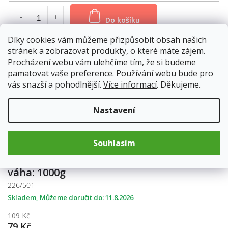
Do košíku
Díky cookies vám můžeme přizpůsobit obsah našich
stránek a zobrazovat produkty, o které máte zájem.
váha: 500g
Procházení webu vám ulehčíme tím, že si budeme
226/500
pamatovat vaše preference. Používání webu bude pro
Skladem
11.8.2026
vás snazší a pohodlnější.
Více informací
. Děkujeme.
69 Kč
49 Kč
Nastavení
Do košíku
Souhlasím
váha: 1000g
226/501
Skladem
11.8.2026
109 Kč
79 Kč