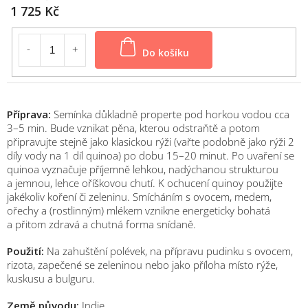
1 725 Kč
Do košíku
Příprava:
Semínka důkladně properte pod horkou vodou cca
3–5 min. Bude vznikat pěna, kterou odstraňtě a potom
připravujte stejně jako klasickou rýži (vařte podobně jako rýži 2
díly vody na 1 díl quinoa) po dobu 15–20 minut. Po uvaření se
quinoa vyznačuje příjemně lehkou, nadýchanou strukturou
a jemnou, lehce oříškovou chutí. K ochucení quinoy použijte
jakékoliv koření či zeleninu. Smícháním s ovocem, medem,
ořechy a (rostlinným) mlékem vznikne energeticky bohatá
a přitom zdravá a chutná forma snídaně.
Použití:
Na zahuštění polévek, na přípravu pudinku s ovocem,
rizota, zapečené se zeleninou nebo jako příloha místo rýže,
kuskusu a bulguru.
Země původu:
Indie