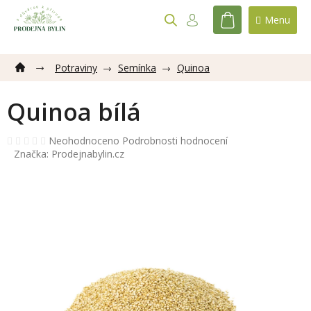
Přejít
na
NÁKUPNÍ
obsah
KOŠÍK
Potraviny
Semínka
Quinoa
Quinoa bílá
Průměrné
Neohodnoceno
Podrobnosti hodnocení
hodnocení
Značka:
Prodejnabylin.cz
produktu
je
0,0
z
5
hvězdiček.