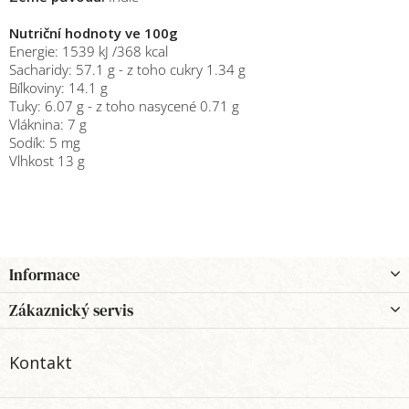
Nutriční hodnoty ve 100g
Energie: 1539 kJ /368 kcal
Sacharidy: 57.1 g - z toho cukry 1.34 g
Bílkoviny: 14.1 g
Tuky: 6.07 g - z toho nasycené 0.71 g
Vláknina: 7 g
Sodík: 5 mg
Vlhkost 13 g
Z
Informace
á
p
Zákaznický servis
a
t
Kontakt
í