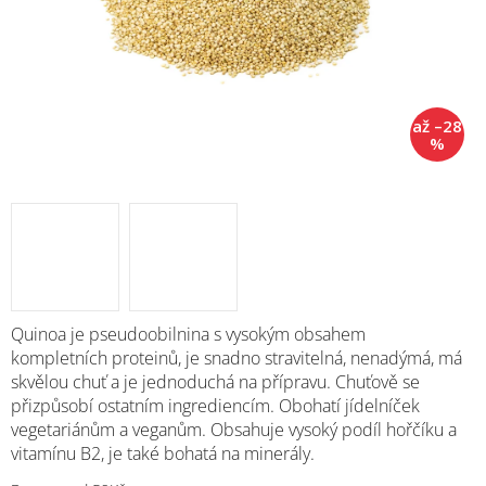
až –28
%
M
Quinoa je pseudoobilnina s vysokým obsahem
kompletních proteinů, je snadno stravitelná, nenadýmá, má
skvělou chuť a je jednoduchá na přípravu. Chuťově se
přizpůsobí ostatním ingrediencím. Obohatí jídelníček
vegetariánům a veganům. Obsahuje vysoký podíl hořčíku a
vitamínu B2, je také bohatá na minerály.