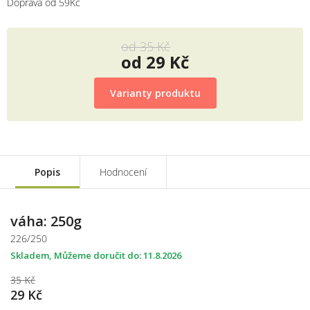
Doprava od 59Kč
od 35 Kč
od
29 Kč
Měrná
cena:
Varianty produktu
Popis
Hodnocení
váha: 250g
226/250
Skladem
11.8.2026
35 Kč
29 Kč