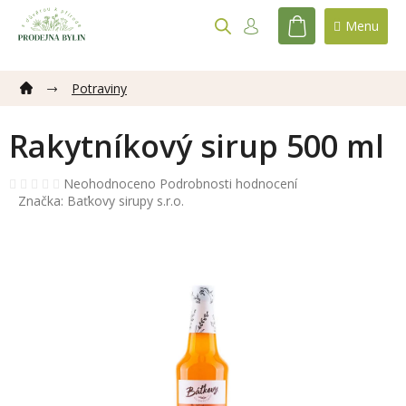
Přejít
na
NÁKUPNÍ
obsah
KOŠÍK
Potraviny
Rakytníkový sirup 500 ml
Průměrné
Neohodnoceno
Podrobnosti hodnocení
hodnocení
Značka:
Baťkovy sirupy s.r.o.
produktu
je
0,0
z
5
hvězdiček.