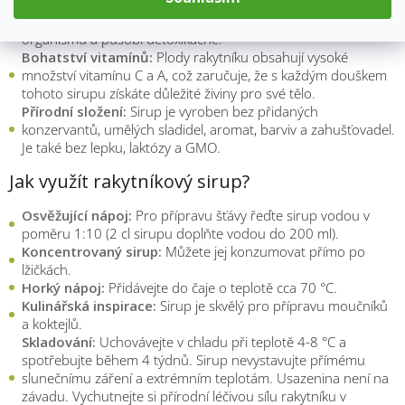
Léčivá síla rakytníku:
Rakytník je známý svými léčivými
vlastnostmi, které podporují imunitní systém, zvyšují odolnost
organismu a působí detoxikačně.
Bohatství vitamínů:
Plody rakytníku obsahují vysoké
množství vitamínu C a A, což zaručuje, že s každým douškem
tohoto sirupu získáte důležité živiny pro své tělo.
Přírodní složení:
Sirup je vyroben bez přidaných
konzervantů, umělých sladidel, aromat, barviv a zahušťovadel.
Je také bez lepku, laktózy a GMO.
Jak využít rakytníkový sirup?
Osvěžující nápoj:
Pro přípravu šťávy řeďte sirup vodou v
poměru 1:10 (2 cl sirupu doplňte vodou do 200 ml).
Koncentrovaný sirup:
Můžete jej konzumovat přímo po
lžičkách.
Horký nápoj:
Přidávejte do čaje o teplotě cca 70 °C.
Kulinářská inspirace:
Sirup je skvělý pro přípravu moučníků
a koktejlů.
Skladování:
Uchovávejte v chladu při teplotě 4-8 °C a
spotřebujte během 4 týdnů. Sirup nevystavujte přímému
slunečnímu záření a extrémním teplotám. Usazenina není na
závadu. Vychutnejte si přírodní léčivou sílu rakytníku v