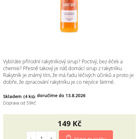
M
Vybíráte přírodní rakytníkový sirup? Poctivý, bez éček a
chemie? Přesně takový je náš domácí sirup z rakytníku.
Rakytník je známý tím, že má řadu léčivých účinků a proto je
dobře, že zpracování rakytníku je co nejvíce šetrné.
13.8.2026
Skladem
(4 ks)
Doprava od 59Kč
149 Kč
Měrná
cena: