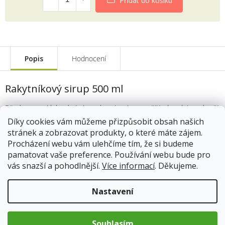
Přidat do košíku
Popis
Hodnocení
Rakytníkový sirup 500 ml
Představte si lahodný sirup, který nejen osvěží, ale také podpoří
vaše zdraví. Náš Rakytníkový sirup je tím pravým. Vyrobený z
Díky cookies vám můžeme přizpůsobit obsah našich
plodů rakytníku řešetlákového, tento sirup je skvělým zdrojem
stránek a zobrazovat produkty, o které máte zájem.
vitamínů a minerálů, které podporují imunitní systém, zvyšují
Procházení webu vám ulehčíme tím, že si budeme
odolnost organismu a působí harmonicky na trávicí systém.
pamatovat vaše preference. Používání webu bude pro
vás snazší a pohodlnější.
Více informací
. Děkujeme.
Složení:
Sacharóza, 100% lisovaná rakytníková šťáva min. 40 %.
extrakt z rakytníku min. 20 % (filtrovaná voda, plody rakytníku
řešetlákového), kyselina: kys. citronová
Nastavení
Proč zvolit náš rakytníkový sirup?
Souhlasím