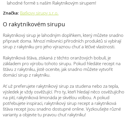
lahodné formě s naším Rakytníkovým sirupem!
Značka:
Baťkovy sirupy s.r.o.
O rakytníkovém sirupu
Rakytníkový sirup je lahodným doplňkem, který můžete snadno
připravit doma. Mnozí milovníci přírodních produktů si vybírají
sirup z rakytníku pro jeho výraznou chuť a léčivé vlastnosti.
Rakytníková šťáva, získaná z těchto oranžových bobulí, je
základem pro výrobu tohoto sirupu. Pokud hledáte recept na
šťávu z rakytníku, jistě oceníte, jak snadno můžete vytvořit
domácí sirup z rakytníku.
Ať už preferujete rakytníkový sirup za studena nebo za tepla,
výsledek je vždy osvěžující. Pro ty, kteří hledají něco osvěžujícího
na pití, rakytníková limonáda je skvělou volbou. A pokud
potřebujete inspiraci, rakytníkový sirup recept a rakytníková
šťáva recept jsou snadno dostupné online. Vyzkoušejte různé
varianty a objevte tu pravou chuť rakytníku!