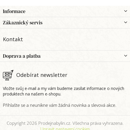
Z
Informace
á
p
Zákaznický servis
a
t
Kontakt
í
Doprava a platba
Odebírat newsletter
Vložte svůj e-mail a my vám budeme zasílat informace o nových
produktech na našem e-shopu.
Copyright 2026
Prodejnabylin.cz
. Všechna práva vyhrazena.
Upravit nastavení cookies