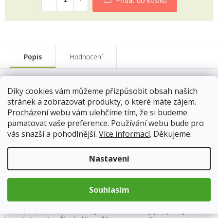
Přidat do košíku
Popis
Hodnocení
Šípkový sirup
Díky cookies vám můžeme přizpůsobit obsah našich
stránek a zobrazovat produkty, o které máte zájem.
Náš domácí šípkový sirup jsme tvořili s láskou a péčí, aby vám
Procházení webu vám ulehčíme tím, že si budeme
každý doušek připomněl tu pravou chuť přírody. Umělé a
pamatovat vaše preference. Používání webu bude pro
přeslazené nápoje? To není pro nás. Proto přicházíme s tím
vás snazší a pohodlnější.
Více informací
. Děkujeme.
nejlepším ze světa šípků! Šípkový sirup je známý tím, že je na
imunitu. Jaká je realita? Je tato šťáva ze šípku i chutná? Určitě!
Nastavení
Proč si vybrat náš šípkový sirup?
Autentická chuť:
Minimálně 55% obsahu tvoří čistá šípková
Souhlasím
šťáva.
Účinky šípku:
Přírodní zdroj vitamínu C, který podporuje