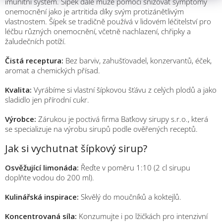
imunitní systém. Šipek dále může pomoci snižovat symptomy
onemocnění jako je artritida díky svým protizánětlivým
vlastnostem. Šípek se tradičně používá v lidovém léčitelství pro
léčbu různých onemocnění, včetně nachlazení, chřipky a
žaludečních potíží.
Čistá receptura:
Bez barviv, zahušťovadel, konzervantů, éček,
aromat a chemických přísad.
Kvalita:
Vyrábíme si vlastní šípkovou šťávu z celých plodů a jako
sladidlo jen přírodní cukr.
Výrobce:
Zárukou je poctivá firma Baťkovy sirupy s.r.o., která
se specializuje na výrobu sirupů podle ověřených receptů.
Jak si vychutnat šípkový sirup?
Osvěžující limonáda:
Řeďte v poměru 1:10 (2 cl sirupu
doplňte vodou do 200 ml).
Kulinářská inspirace:
Skvělý do moučníků a koktejlů.
Koncentrovaná síla:
Konzumujte i po lžičkách pro intenzivní