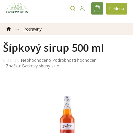
Přejít
na
NÁKUPNÍ
obsah
KOŠÍK
Potraviny
Šípkový sirup 500 ml
Průměrné
Neohodnoceno
Podrobnosti hodnocení
hodnocení
Značka:
Baťkovy sirupy s.r.o.
produktu
je
0,0
z
5
hvězdiček.