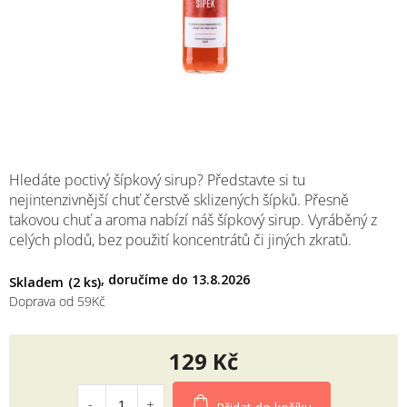
M
Hledáte poctivý šípkový sirup? Představte si tu
nejintenzivnější chuť čerstvě sklizených šípků. Přesně
takovou chuť a aroma nabízí náš šípkový sirup. Vyráběný z
celých plodů, bez použití koncentrátů či jiných zkratů.
13.8.2026
Skladem
(2 ks)
Doprava od 59Kč
129 Kč
Měrná
cena: