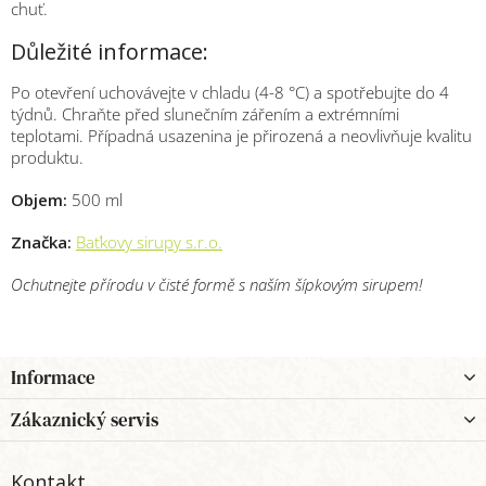
chuť.
Důležité informace:
Po otevření uchovávejte v chladu (4-8 °C) a spotřebujte do 4
týdnů. Chraňte před slunečním zářením a extrémními
teplotami. Případná usazenina je přirozená a neovlivňuje kvalitu
produktu.
Objem:
500 ml
Značka:
Baťkovy sirupy s.r.o.
Ochutnejte přírodu v čisté formě s naším šípkovým sirupem!
Z
Informace
á
p
Zákaznický servis
a
t
Kontakt