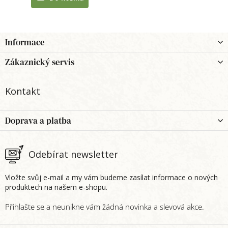
Z
Informace
á
p
Zákaznický servis
a
t
Kontakt
í
Doprava a platba
Odebírat newsletter
Vložte svůj e-mail a my vám budeme zasílat informace o nových
produktech na našem e-shopu.