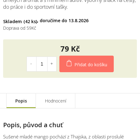
umělých aromat a s minimem aditiv. Výborný snack na cesty,
do práce i do sportovní tašky.
13.8.2026
Skladem
(42 ks)
Doprava od 59Kč
79 Kč
Měrná
cena:
Přidat do košíku
Popis
Hodnocení
Popis, původ a chuť
Sušené mladé mango pochází z Thajska, z oblasti proslulé