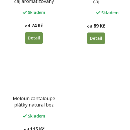
čaj aromatizovaný
čaj
Skladem
Skladem
Průměrné
hodnocení
produktu
74 Kč
89 Kč
od
od
je
5,0
Detail
Detail
z
5
hvězdiček.
Meloun cantaloupe
plátky natural bez
přidaného cukru a SO2
Skladem
115 Kč
od