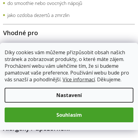
do smoothie nebo ovocných nápojů
jako ozdoba dezertů a zmrzlin
Vhodné pro
děti (od 3 let, kvůli žvýkání)
Díky cookies vám můžeme přizpůsobit obsah našich
sportovce
stránek a zobrazovat produkty, o které máte zájem.
Procházení webu vám ulehčíme tím, že si budeme
vegany a vegetariány
pamatovat vaše preference. Používání webu bude pro
vás snazší a pohodlnější.
Více informací
. Děkujeme.
milovníky exotických chutí
Nevhodné pro:
Nastavení
Osoby alergické na
oxid siřičitý
(součást složení jako
konzervant).
Souhlasím
Alergeny / upozornění