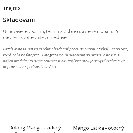
Thajsko
Skladování
Uchovávejte v suchu, temnu a dobře uzavřeném obalu. Po
otevření spotřebujte co nejdříve.
Nezalekněte se, jestliže se vámi objednané produkty budou vizuálně lišit od těch,
které vidíte na fotografii. Fotografie slouží především na ukázku a na kvalitu
našich produktů to nemá sebemenší vliv. Naší prioritou je nejvyšší kvalita a vše
připravujeme s pečlivostí a láskou.
Oolong Mango - zelený
Mango Latika - ovocný