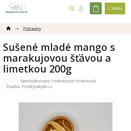
Přejít
na
NÁKUPNÍ
obsah
KOŠÍK
Potraviny
Sušené mladé mango s
marakujovou šťávou a
limetkou 200g
Průměrné
Neohodnoceno
Podrobnosti hodnocení
hodnocení
Značka:
Prodejnabylin.cz
produktu
je
0,0
z
5
hvězdiček.