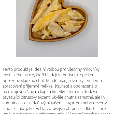
M
Tento produkt je ideální volbou pro všechny milovníky
exotického ovoce, kteří hledají intenzivní, tropickou a
přirozeně sladkou chuť. Mladé mango je díky jemnému
zpracování příjemně měkké, šťavnaté a obohacené o
marakujovou šťávu a kapku limetky, která mu dodává
osvěžující citrusový akcent. Skvěle chutná samotné, ale i v
kombinaci se snídaňovými kašemi, jogurtem nebo dezerty.
Hodí se také jako rychlá, zdravější náhrada sladkostí – bez