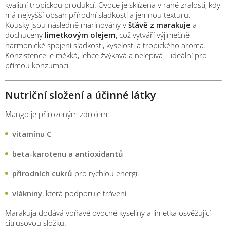
kvalitní tropickou produkcí. Ovoce je sklízena v rané zralosti, kdy
má nejvyšší obsah přírodní sladkosti a jemnou texturu.
Kousky jsou následně marinovány v
šťávě z marakuje
a
dochuceny
limetkovým olejem
, což vytváří výjimečně
harmonické spojení sladkosti, kyselosti a tropického aroma.
Konzistence je měkká, lehce žvýkavá a nelepivá – ideální pro
přímou konzumaci.
Nutriční složení a účinné látky
Mango je přirozeným zdrojem:
vitamínu C
beta-karotenu a antioxidantů
přírodních cukrů
pro rychlou energii
vlákniny
, která podporuje trávení
Marakuja dodává voňavé ovocné kyseliny a limetka osvěžující
citrusovou složku.