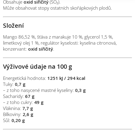
Obsahuje
oxid siřičitý
(SO₂).
Může obsahovat stopy ostatních skořápkových plodů.
Složení
Mango 86,52 %, šťáva z marakuje 10 %, glycerol 1,5 %,
limetkový olej 1 %, regulátor kyselosti: kyselina citronová,
konzervant:
oxid siřičitý
.
Výživové údaje na 100 g
Energetická hodnota:
1251 kJ / 294 kcal
Tuky:
0,7 g
– z toho nasycené mastné kyseliny:
0,3 g
Sacharidy:
67 g
– z toho cukry:
49 g
Vláknina:
7,7 g
Bílkoviny:
2,6 g
Sůl:
0,20 g