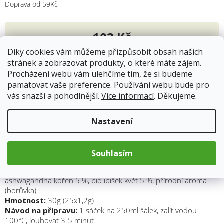
Doprava od 59Kč
102 Kč
Měrná
Díky cookies vám můžeme přizpůsobit obsah našich
cena:
stránek a zobrazovat produkty, o které máte zájem.
Přidat do košíku
Procházení webu vám ulehčíme tím, že si budeme
pamatovat vaše preference. Používání webu bude pro
vás snazší a pohodlnější.
Více informací
. Děkujeme.
Nastavení
Popis
Hodnocení
BIO Bylinný čaj, aromatizovaný, porcovaný
Souhlasím
Složení:
bio citronová tráva list 35 %, bio heřmánek květ 20 %,
bio šípek plod 15 %, bio pomerančová kůra 15 %, bio
ashwagandha kořen 5 %, bio ibišek květ 5 %, přírodní aroma
(borůvka)
Hmotnost:
30g (25x1,2g)
Návod na přípravu:
1 sáček na 250ml šálek, zalít vodou
100°C, louhovat 3-5 minut