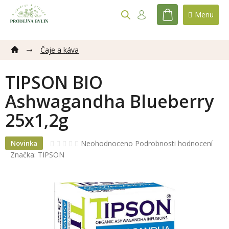
Přejít
na
NÁKUPNÍ
obsah
KOŠÍK
Čaje a káva
TIPSON BIO
Ashwagandha Blueberry
25x1,2g
Průměrné
Neohodnoceno
Podrobnosti hodnocení
Novinka
hodnocení
Značka:
TIPSON
produktu
je
0,0
z
5
hvězdiček.