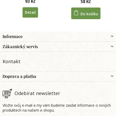
93 Kč
58 Kč
Detail
Do košíku
Z
Informace
á
p
Zákaznický servis
a
t
Kontakt
í
Doprava a platba
Odebírat newsletter
Vložte svůj e-mail a my vám budeme zasílat informace o nových
produktech na našem e-shopu.