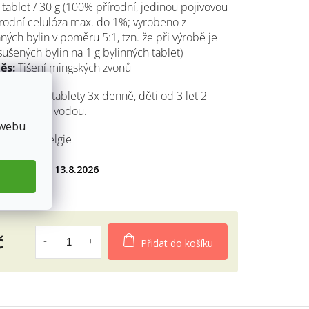
tablet / 30 g (100% přírodní, jedinou pojivovou
írodní celulóza max. do 1%; vyrobeno z
diček.
ých bylin v poměru 5:1, tzn. že při výrobě je
sušených bylin na 1 g bylinných tablet)
ěs:
Tišení mingských zvonů
:
4 bylinné tablety 3x denně, děti od 3 let 2
enně, zapít vodou.
 webu
edichin, Belgie
13.8.2026
9Kč
č
Přidat do košíku