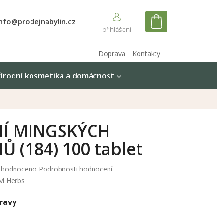
info@prodejnabylin.cz
NÁKUPNÍ
KOŠÍK
Doprava
Kontakty
řírodní kosmetika a domácnost
NÍ MINGSKÝCH
Ů (184) 100 tablet
měrné
hodnoceno
Podrobnosti hodnocení
nocení
M Herbs
duktu
ravy