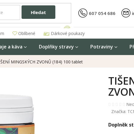
Hledat
607 054 686
am
Oblíbené
Dárkové poukazy
aje a káva
Doplňky stravy
Potraviny
P
IŠENÍ MINGSKÝCH ZVONŮ (184) 100 tablet
TIŠE
ZVON
Prů
Neo
hod
Značka:
TC
pro
je
Doplněk st
0,0
z