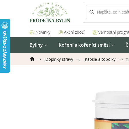
Přejít
na
obsah
Akční zboží
Věrnostní progr
Novinky
Byliny
Koření a kořenící směsi
Č
Doplňky stravy
Kapsle a tobolky
T