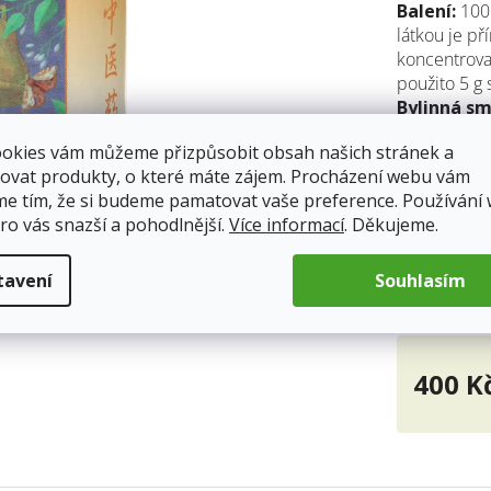
Balení:
100 
5
látkou je př
hvěz
koncentrovan
použito 5 g 
Bylinná sm
ookies vám můžeme přizpůsobit obsah našich stránek a
Dávkování
ovat produkty, o které máte zájem. Procházení webu vám
tablety 3x d
me tím, že si budeme pamatovat vaše preference. Používání
Výrobce:
M
ro vás snazší a pohodlnější.
Více informací
. Děkujeme.
Skladem
tavení
Souhlasím
Doprava od 5
400 K
Měrná
cena: