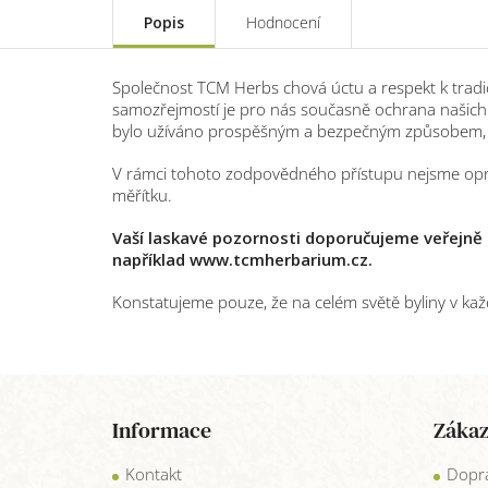
Popis
Hodnocení
Společnost TCM Herbs chová úctu a respekt k tradicí
samozřejmostí je pro nás současně ochrana našich 
bylo užíváno prospěšným a bezpečným způsobem, t
V rámci tohoto zodpovědného přístupu nejsme oprá
měřítku.
Vaší laskavé pozornosti doporučujeme veřejně d
například www.tcmherbarium.cz.
Konstatujeme pouze, že na celém světě byliny v každ
Z
á
Informace
Zákaz
p
a
Kontakt
Dopra
t