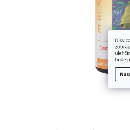
Díky c
zobraz
ulehčí
bude p
Nas