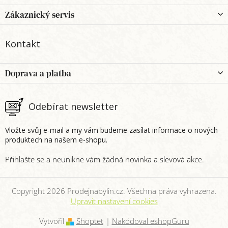
á
p
Zákaznický servis
a
t
Kontakt
í
Doprava a platba
Odebírat newsletter
Vložte svůj e-mail a my vám budeme zasílat informace o nových
produktech na našem e-shopu.
Copyright 2026
Prodejnabylin.cz
. Všechna práva vyhrazena.
Upravit nastavení cookies
Vytvořil
Shoptet
|
Nakódoval eshopGuru