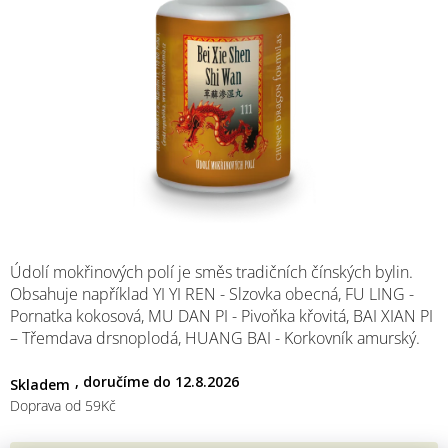
M
Údolí mokřinových polí je směs tradičních čínských bylin.
Obsahuje například YI YI REN - Slzovka obecná, FU LING -
Pornatka kokosová, MU DAN PI - Pivoňka křovitá, BAI XIAN PI
– Třemdava drsnoplodá, HUANG BAI - Korkovník amurský.
12.8.2026
Skladem
Doprava od 59Kč