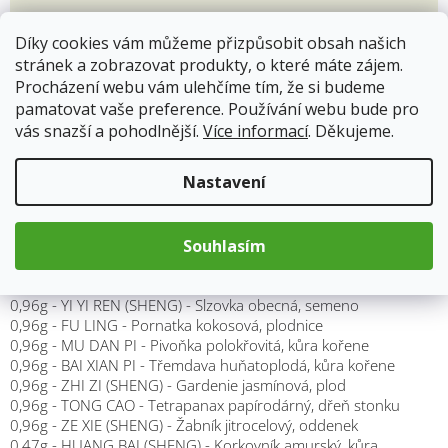
255 Kč
Díky cookies vám můžeme přizpůsobit obsah našich
Měrná
cena:
stránek a zobrazovat produkty, o které máte zájem.
Přidat do košíku
Procházení webu vám ulehčíme tím, že si budeme
pamatovat vaše preference. Používání webu bude pro
vás snazší a pohodlnější.
Více informací
. Děkujeme.
Nastavení
Popis
Hodnocení
Souhlasím
Složení doporučené denní dávky:
0,96g - YI YI REN (SHENG) - Slzovka obecná, semeno
0,96g - FU LING - Pornatka kokosová, plodnice
0,96g - MU DAN PI - Pivoňka polokřovitá, kůra kořene
0,96g - BAI XIAN PI - Třemdava huňatoplodá, kůra kořene
0,96g - ZHI ZI (SHENG) - Gardenie jasmínová, plod
0,96g - TONG CAO - Tetrapanax papírodárný, dřeň stonku
0,96g - ZE XIE (SHENG) - Žabník jitrocelový, oddenek
0,47g - HUANG BAI (SHENG) - Korkovník amurský, kůra