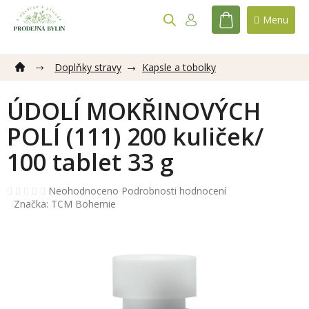
Přejít
na
NÁKUPNÍ
obsah
KOŠÍK
Doplňky stravy
Kapsle a tobolky
ÚDOLÍ MOKŘINOVÝCH
POLÍ (111) 200 kuliček/
100 tablet 33 g
Průměrné
Neohodnoceno
Podrobnosti hodnocení
hodnocení
Značka:
TCM Bohemie
produktu
je
0,0
z
5
hvězdiček.