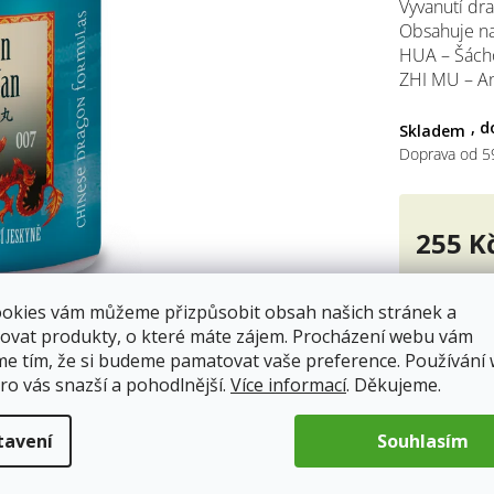
Vyvanutí dra
0,0
Obsahuje na
z
HUA – Šáchol
5
hvěz
ZHI MU – An
Skladem
Doprava od 5
255 K
Měrná
cena:
ookies vám můžeme přizpůsobit obsah našich stránek a
ovat produkty, o které máte zájem. Procházení webu vám
me tím, že si budeme pamatovat vaše preference. Používání
ro vás snazší a pohodlnější.
Více informací
. Děkujeme.
tavení
Souhlasím