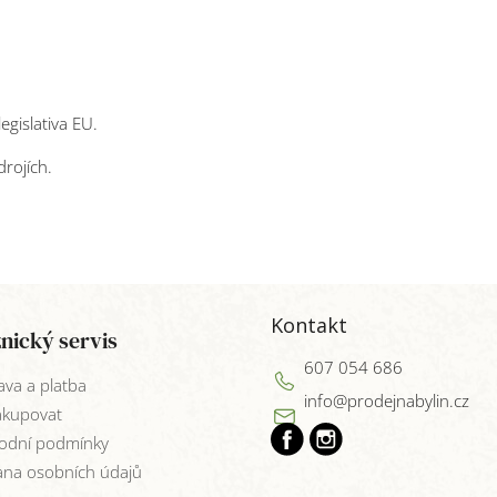
egislativa EU.
rojích.
Kontakt
nický servis
607 054 686
va a platba
info
@
prodejnabylin.cz
akupovat
odní podmínky
na osobních údajů