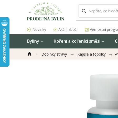
Přejít
na
obsah
Akční zboží
Věrnostní progr
Novinky
Byliny
Koření a kořenící směsi
Č
Doplňky stravy
Kapsle a tobolky
V