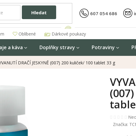
Hledat
607 054 686
am
Oblíbené
Dárkové poukazy
aje a káva
Doplňky stravy
Potraviny
P
YVANUTÍ DRAČÍ JESKYNĚ (007) 200 kuliček/ 100 tablet 33 g
VYVA
(007)
table
Prů
Neo
hod
Značka:
TC
pro
je