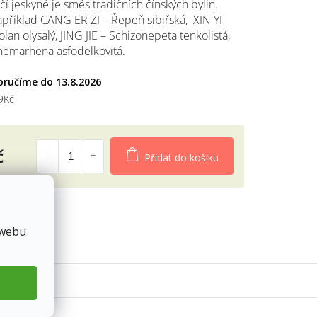
čí jeskyně je směs tradičních čínských bylin.
příklad CANG ER ZI – Řepeň sibiřská, XIN YI
an olysalý, JING JIE – Schizonepeta tenkolistá,
diček.
emarhena asfodelkovitá.
13.8.2026
9Kč
č
Přidat do košíku
 webu