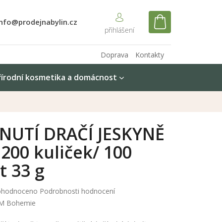
info@prodejnabylin.cz
NÁKUPNÍ
KOŠÍK
Doprava
Kontakty
řírodní kosmetika a domácnost
NUTÍ DRAČÍ JESKYNĚ
 200 kuliček/ 100
t 33 g
měrné
hodnoceno
Podrobnosti hodnocení
nocení
M Bohemie
duktu