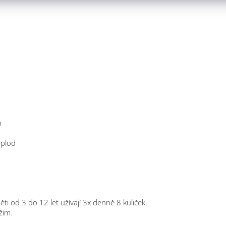
n
 plod
ti od 3 do 12 let užívají 3x denně 8 kuliček.
žim.