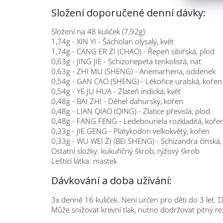
Složení doporučené denní dávky:
Složení na 48 kuliček (7,92g):
1,74g - XIN YI - Šácholan olysalý, květ
1,74g - CANG ER ZI (CHAO) - Řepeň sibiřská, plod
0,63g - JING JIE - Schizonepeta tenkolistá, nať
0,63g - ZHI MU (SHENG) - Anemarhena, oddenek
0,54g - GAN CAO (SHENG) - Lékořice uralská, kořen
0,54g - YE JU HUA - Zlateň indická, květ
0,48g - BAI ZHI - Děhel dahurský, kořen
0,48g - LIAN QIAO (QING) - Zlatice převislá, plod
0,48g - FANG FENG - Ledebouriela rozkladitá, koře
0,33g - JIE GENG - Platykodon velkokvětý, kořen
0,33g - WU WEI ZI (BEI SHENG) - Schizandra čínská,
Ostatní složky: kukuřičný škrob, rýžový škrob
Leštící látka: mastek
Dávkování a doba užívání:
3x denně 16 kuliček. Není určen pro děti do 3 let. Dě
Může snižovat krevní tlak, nutno dodržovat pitný re