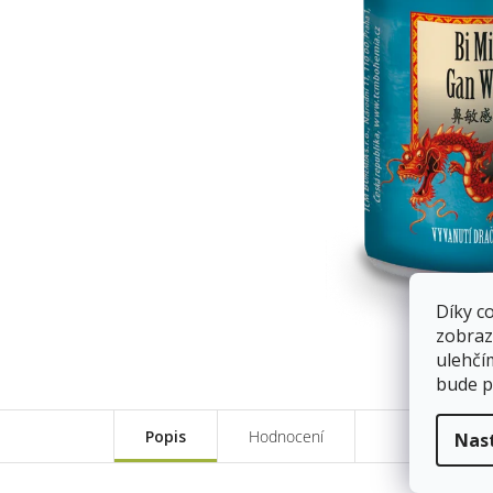
Díky c
zobraz
ulehčí
bude p
Popis
Hodnocení
Nas