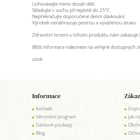
Uchovávejte mimo dosah dětí.
Skladujte v suchu při teplotě do 25°C.
Nepřekračujte doporučené denní dávkování.
Výrobek nenahrazuje pestrou a vyváženou stravu.
Zdravotní tvrzení u tohoto produktu nám zakazuje l
Bližší informace naleznete na veřejně dostupných zd
zóně
Z
á
Informace
Zákaz
p
a
Kontakt
Dopra
t
í
Věrnostní program
Jak n
Dárkové poukazy
Obch
Blog
Ochra