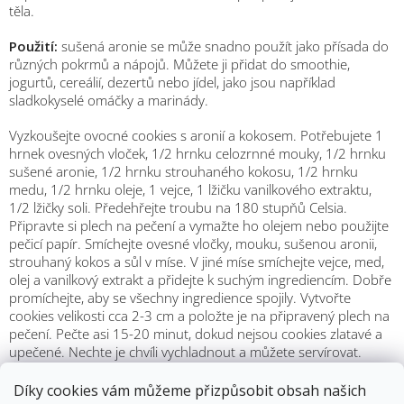
těla.
Použití:
sušená aronie se může snadno použít jako přísada do
různých pokrmů a nápojů. Můžete ji přidat do smoothie,
jogurtů, cereálií, dezertů nebo jídel, jako jsou například
sladkokyselé omáčky a marinády.
Vyzkoušejte ovocné cookies s aronií a kokosem. Potřebujete 1
hrnek ovesných vloček, 1/2 hrnku celozrnné mouky, 1/2 hrnku
sušené aronie, 1/2 hrnku strouhaného kokosu, 1/2 hrnku
medu, 1/2 hrnku oleje, 1 vejce, 1 lžičku vanilkového extraktu,
1/2 lžičky soli. Předehřejte troubu na 180 stupňů Celsia.
Připravte si plech na pečení a vymažte ho olejem nebo použijte
pečicí papír. Smíchejte ovesné vločky, mouku, sušenou aronii,
strouhaný kokos a sůl v míse. V jiné míse smíchejte vejce, med,
olej a vanilkový extrakt a přidejte k suchým ingrediencím. Dobře
promíchejte, aby se všechny ingredience spojily. Vytvořte
cookies velikosti cca 2-3 cm a položte je na připravený plech na
pečení. Pečte asi 15-20 minut, dokud nejsou cookies zlatavé a
upečené. Nechte je chvíli vychladnout a můžete servírovat.
Doporučená denní dávka:
25 - 30 g (cca 1 hrst)
Díky cookies vám můžeme přizpůsobit obsah našich