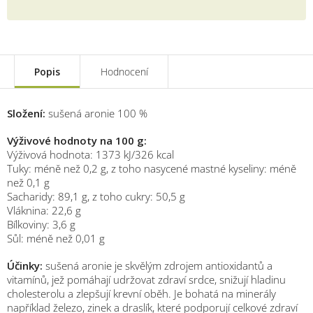
Měrná
cena:
Popis
Hodnocení
Složení:
sušená aronie 100 %
Výživové hodnoty na 100 g:
Výživová hodnota: 1373 kJ/326 kcal
Tuky: méně než 0,2 g, z toho nasycené mastné kyseliny: méně
než 0,1 g
Sacharidy: 89,1 g, z toho cukry: 50,5 g
Vláknina: 22,6 g
Bílkoviny: 3,6 g
Sůl: méně než 0,01 g
Účinky:
sušená aronie je skvělým zdrojem antioxidantů a
vitamínů, jež pomáhají udržovat zdraví srdce, snižují hladinu
cholesterolu a zlepšují krevní oběh. Je bohatá na minerály
například železo, zinek a draslík, které podporují celkové zdraví