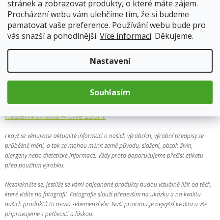
stránek a zobrazovat produkty, o které máte zájem.
Minimální trvanlivost:
3 - 8 měsíců. Skladujte na suchém a
Procházení webu vám ulehčíme tím, že si budeme
temném místě.
pamatovat vaše preference. Používání webu bude pro
vás snazší a pohodlnější.
Více informací
. Děkujeme.
Zařazení:
sušené ovoce
Výrobce:
Prodejnabylin
Nastavení
Země původu:
EU
Souhlasím
Užitečné odkazy:
Wikipedia
Klášterní officína Aronie 250ml
I když se věnujeme aktualitě informací o našich výrobcích, výrobní předpisy se
průběžně mění, a tak se mohou měnit země původu, složení, obsah živin,
alergeny nebo dietetické informace. Vždy proto doporučujeme přečíst etiketu
před použitím výrobku.
Nezalekněte se, jestliže se vámi objednané produkty budou vizuálně lišit od těch,
které vidíte na fotografii. Fotografie slouží především na ukázku a na kvalitu
našich produktů to nemá sebemenší vliv. Naší prioritou je nejvyšší kvalita a vše
připravujeme s pečlivostí a láskou.