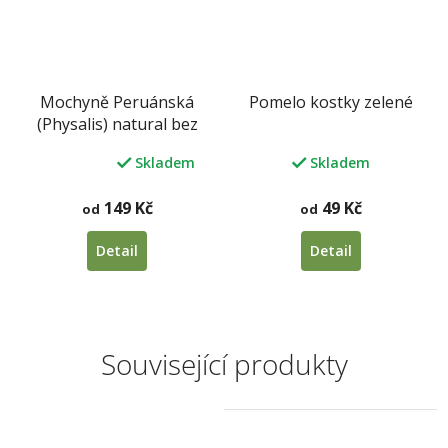
Mochyně Peruánská
Pomelo kostky zelené
(Physalis) natural bez
přidaného cukru a SO2
Skladem
Skladem
Průměrné
hodnocení
produktu
149 Kč
49 Kč
od
od
je
5,0
Detail
Detail
z
5
hvězdiček.
Související produkty