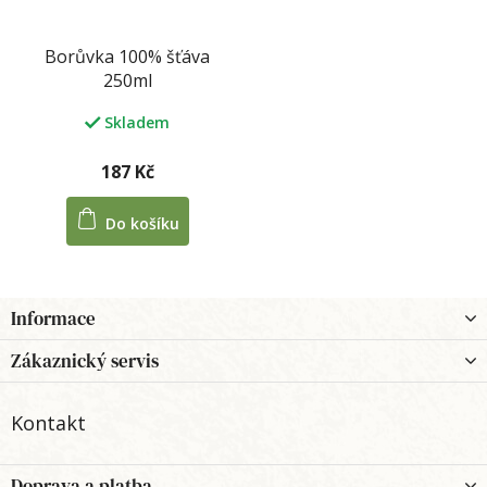
Borůvka 100% šťáva
250ml
Skladem
187 Kč
Do košíku
Z
Informace
á
p
Zákaznický servis
a
t
Kontakt
í
Doprava a platba