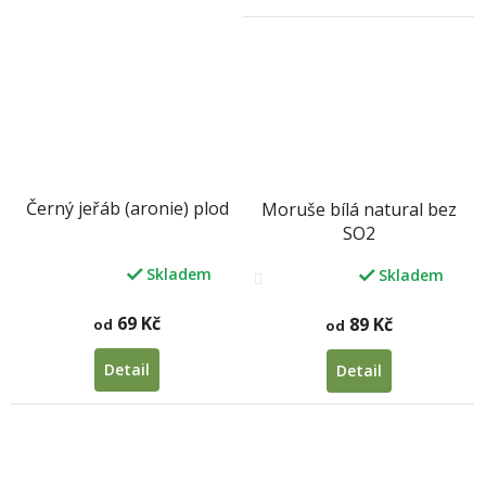
Černý jeřáb (aronie) plod
Moruše bílá natural bez
SO2
Skladem
Skladem
Průměrné
Průměrné
hodnocení
hodnocení
produktu
produktu
69 Kč
89 Kč
od
od
je
je
5,0
4,0
Detail
Detail
z
z
5
5
hvězdiček.
hvězdiček.