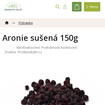
Přejít
na
NÁKUPNÍ
obsah
KOŠÍK
Potraviny
Aronie sušená 150g
Průměrné
Neohodnoceno
Podrobnosti hodnocení
hodnocení
Značka:
Prodejnabylin.cz
produktu
je
0,0
z
5
hvězdiček.